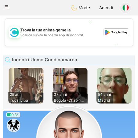
olombia
Citas
Toggle
Mode
Accedi
navigation
💖
Trova la tua anima gemella
💖
Scarica subito la nostra app di incontri!
💕
💕
Incontri Uomo Cundinamarca
25 anni
37 anni
54 anni
Tocancipa
Bogotá (Chapinero)
Madrid
0.8/1