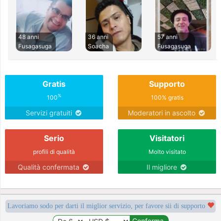
48 anni
36 anni
57 anni
Fusagasuga
Soacha
Fusagasuga
Gratis
Supporto
%
100
100% gratis
Servizi gratuiti
Moderatori in ascolto
Serio
Visitatori
profili di qualità
Molto visitato
Qualità confermata
Il migliore
Lavoriamo sodo per darti il miglior servizio, per favore sii di supporto