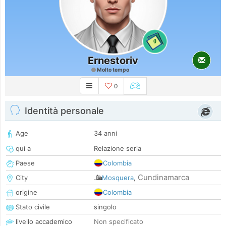
0
Ernestoriv
Molto tempo
0
Identità personale
Age
34 anni
qui a
Relazione seria
Paese
Colombia
Cundinamarca
City
Mosquera
,
origine
Colombia
Stato civile
singolo
livello accademico
Non specificato