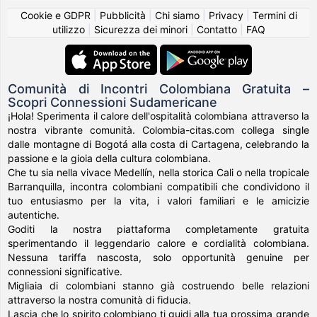
Cookie e GDPR
|
Pubblicità
|
Chi siamo
|
Privacy
|
Termini di
utilizzo
|
Sicurezza dei minori
|
Contatto
|
FAQ
Comunità di Incontri Colombiana Gratuita –
Scopri Connessioni Sudamericane
¡Hola! Sperimenta il calore dell'ospitalità colombiana attraverso la
nostra vibrante comunità. Colombia-citas.com collega single
dalle montagne di Bogotá alla costa di Cartagena, celebrando la
passione e la gioia della cultura colombiana.
Che tu sia nella vivace Medellín, nella storica Cali o nella tropicale
Barranquilla, incontra colombiani compatibili che condividono il
tuo entusiasmo per la vita, i valori familiari e le amicizie
autentiche.
Goditi la nostra piattaforma completamente gratuita
sperimentando il leggendario calore e cordialità colombiana.
Nessuna tariffa nascosta, solo opportunità genuine per
connessioni significative.
Migliaia di colombiani stanno già costruendo belle relazioni
attraverso la nostra comunità di fiducia.
Lascia che lo spirito colombiano ti guidi alla tua prossima grande