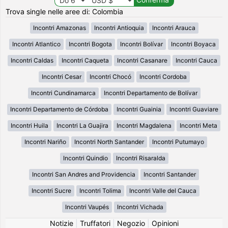
Trova single nelle aree di: Colombia
Incontri Amazonas
Incontri Antioquia
Incontri Arauca
Incontri Atlantico
Incontri Bogota
Incontri Bolívar
Incontri Boyaca
Incontri Caldas
Incontri Caqueta
Incontri Casanare
Incontri Cauca
Incontri Cesar
Incontri Chocó
Incontri Cordoba
Incontri Cundinamarca
Incontri Departamento de Bolívar
Incontri Departamento de Córdoba
Incontri Guainia
Incontri Guaviare
Incontri Huila
Incontri La Guajira
Incontri Magdalena
Incontri Meta
Incontri Nariño
Incontri North Santander
Incontri Putumayo
Incontri Quindio
Incontri Risaralda
Incontri San Andres and Providencia
Incontri Santander
Incontri Sucre
Incontri Tolima
Incontri Valle del Cauca
Incontri Vaupés
Incontri Vichada
Notizie
|
Truffatori
|
Negozio
|
Opinioni