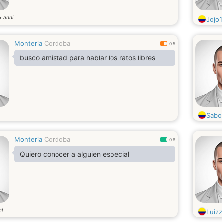
anni
7
Jojo
Monteria
Cordoba
0.5
busco amistad para hablar los ratos libres
Sabo
Monteria
Cordoba
0.8
Quiero conocer a alguien especial
ni
Luizz