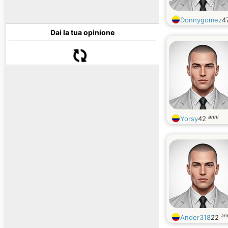
Donnygomez
4
Dai la tua opinione
anni
Yorsy
42
an
Ander318
22