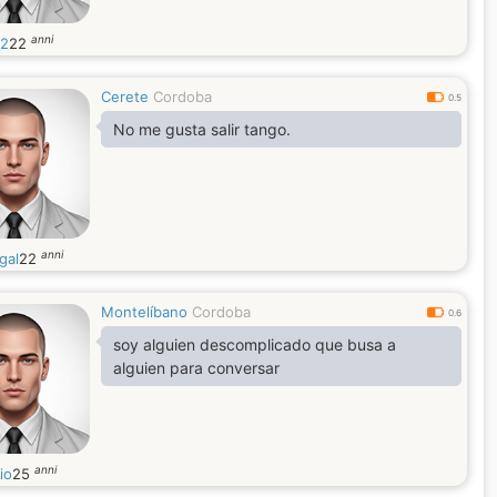
anni
12
22
Cerete
Cordoba
0.5
No me gusta salir tango.
anni
gal
22
Montelíbano
Cordoba
0.6
soy alguien descomplicado que busa a
alguien para conversar
anni
io
25