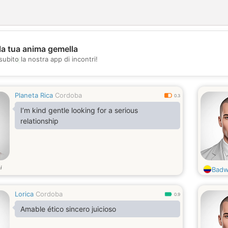
la tua anima gemella
💖
subito la nostra app di incontri!
💕
Planeta Rica
Cordoba
0.3
I’m kind gentle looking for a serious
relationship
i
Badw
Lorica
Cordoba
0.9
Amable ético sincero juicioso