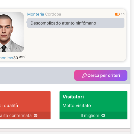
Monteria
Cordoba
0.5
Descomplicado atento ninfómano
anni
nonimo
30
Cerca per criteri
Visitatori
di qualità
Molto visitato
alità confermata
Il migliore