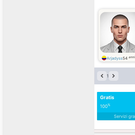
anni
Arjadyss
54
1
Gratis
%
100
Servizi gra