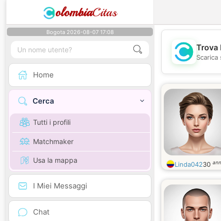
olombia
Citas
Bogota 2026-08-07 17:08
Trova 
Scarica 
Home
Cerca
Tutti i profili
Matchmaker
Usa la mappa
ann
Linda042
30
I Miei Messaggi
Chat