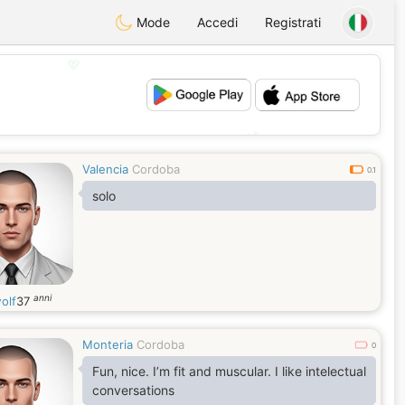
Mode
Accedi
Registrati
💖
💕
Valencia
Cordoba
0.1
solo
anni
olf
37
Monteria
Cordoba
0
Fun, nice. I’m fit and muscular. I like intelectual
conversations