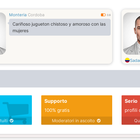
Monteria
Cordoba
0.6
Cariñoso jugueton chistoso y amoroso con las
mujeres
Sada
Supporto
Serio
100% gratis
profili 
tuiti
Moderatori in ascolto
Qu