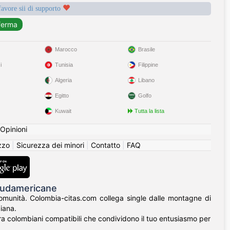
favore sii di supporto
Marocco
Brasile
i
Tunisia
Filippine
Algeria
Libano
Egitto
Golfo
Kuwait
Tutta la lista
Opinioni
izzo
|
Sicurezza dei minori
|
Contatto
|
FAQ
 Sudamericane
 comunità. Colombia-citas.com collega single dalle montagne di
iana.
ontra colombiani compatibili che condividono il tuo entusiasmo per