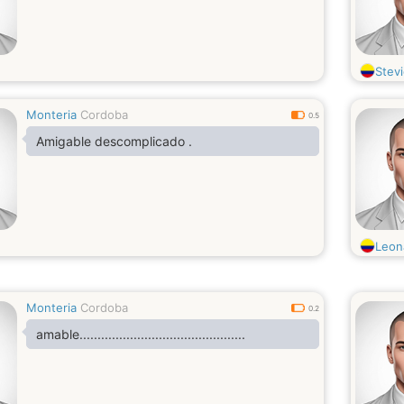
Stev
Monteria
Cordoba
0.5
Amigable descomplicado .
Leon
Monteria
Cordoba
0.2
amable..............................................