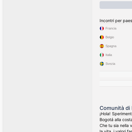
Incontri per pae
Francia
Belgio
Spagna
Italia
Svezia
Comunità di 
¡Hola! Speriment
Bogotá alla costa
Che tu sia nella 
la vita, i valori f