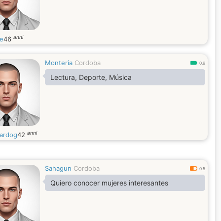
anni
ie
46
Monteria
Cordoba
0.9
Lectura, Deporte, Música
anni
ardog
42
Sahagun
Cordoba
0.5
Quiero conocer mujeres interesantes