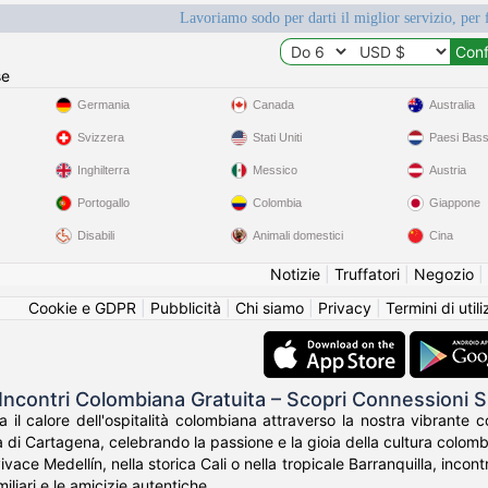
Lavoriamo sodo per darti il miglior servizio, per 
se
Germania
Canada
Australia
Svizzera
Stati Uniti
Paesi Bass
Inghilterra
Messico
Austria
Portogallo
Colombia
Giappone
Disabili
Animali domestici
Cina
Notizie
|
Truffatori
|
Negozio
|
Cookie e GDPR
|
Pubblicità
|
Chi siamo
|
Privacy
|
Termini di util
Incontri Colombiana Gratuita – Scopri Connessioni
a il calore dell'ospitalità colombiana attraverso la nostra vibrante
 di Cartagena, celebrando la passione e la gioia della cultura colomb
vivace Medellín, nella storica Cali o nella tropicale Barranquilla, inc
amiliari e le amicizie autentiche.