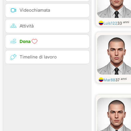
Videochiamata
anni
Luis122
33
Attività
Dona
Timeline di lavoro
anni
Mar88
37