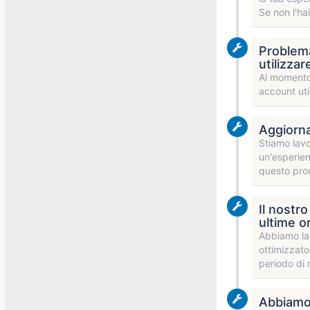
Se non l'hai
Problema 
utilizza
Al momento 
account uti
Aggiorna
Stiamo lavo
un'esperien
questo proc
Il nostr
ultime o
Abbiamo lav
ottimizzato
periodo di
Abbiamo 