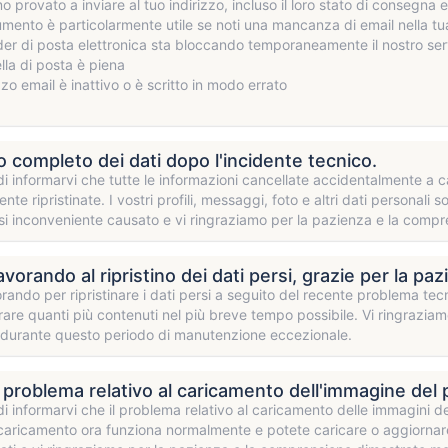
 provato a inviare al tuo indirizzo, incluso il loro stato di consegna 
mento è particolarmente utile se noti una mancanza di email nella tu
ider di posta elettronica sta bloccando temporaneamente il nostro se
lla di posta è piena
izzo email è inattivo o è scritto in modo errato
no completo dei dati dopo l'incidente tecnico.
 di informarvi che tutte le informazioni cancellate accidentalmente a
te ripristinate. I vostri profili, messaggi, foto e altri dati persona
si inconveniente causato e vi ringraziamo per la pazienza e la compr
vorando al ripristino dei dati persi, grazie per la paz
rando per ripristinare i dati persi a seguito del recente problema tecni
are quanti più contenuti nel più breve tempo possibile. Vi ringrazia
 durante questo periodo di manutenzione eccezionale.
il problema relativo al caricamento dell'immagine del p
 di informarvi che il problema relativo al caricamento delle immagini de
caricamento ora funziona normalmente e potete caricare o aggiornare l