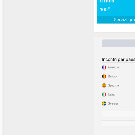
Gratis
%
100
Servizi gra
Incontri per pae
Francia
Belgio
Spagna
Italia
Svezia