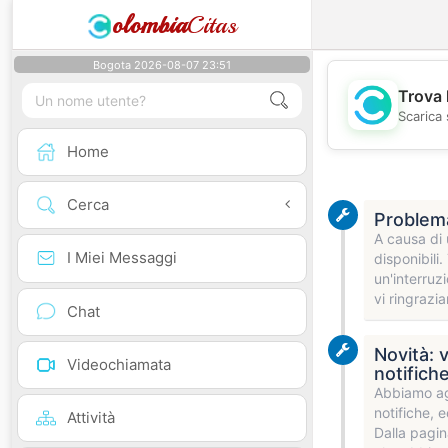
olombia
Citas
Bogota 2026-08-07 23:51
Trova 
Scarica 
Home
Cerca
Problema
A causa di 
I Miei Messaggi
disponibili
un'interruz
vi ringrazi
Chat
Novità: 
Videochiamata
notifich
Abbiamo agg
notifiche, e
Attività
Dalla pagin