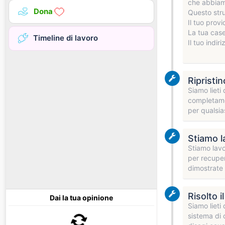
che abbiamo
Dona
Questo stru
Il tuo prov
La tua case
Timeline di lavoro
Il tuo indir
Ripristi
Siamo lieti
completamen
per qualsia
Stiamo la
Stiamo lavo
per recuper
dimostrate
Risolto 
Dai la tua opinione
Siamo lieti
sistema di 