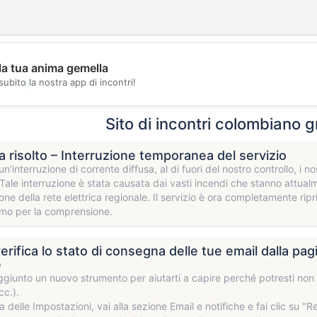
la tua anima gemella
💖
subito la nostra app di incontri!
💕
Sito di incontri colombiano g
 risolto – Interruzione temporanea del servizio
un'interruzione di corrente diffusa, al di fuori del nostro controllo, i
. Tale interruzione è stata causata dai vasti incendi che stanno attualm
ione della rete elettrica regionale. Il servizio è ora completamente rip
amo per la comprensione.
verifica lo stato di consegna delle tue email dalla pa
e
iunto un nuovo strumento per aiutarti a capire perché potresti non 
cc.).
a delle Impostazioni, vai alla sezione Email e notifiche e fai clic su "