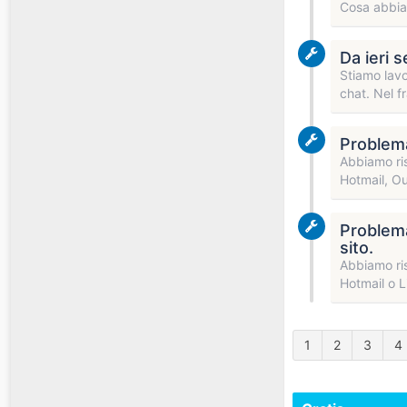
Cosa abbiam
Da ieri 
Stiamo lavo
chat. Nel f
Problema 
Abbiamo ris
Hotmail, Ou
Problema 
sito.
Abbiamo ris
Hotmail o L
1
2
3
4