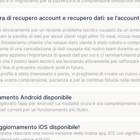
ati e vi ringraziamo per la pazienza e la comprensione dimostrate men
a di recupero account e recupero dati: se l'account è
.
 sinceramente per un recente problema tecnico causato da un errore 
o la perdita di dati per alcuni utenti negli ultimi 10 mesi, inclusi mess
. Desideriamo chiarire che nessun dato utente è stato rubato o compr
nte di una cancellazione di dati causata dal nostro team durante u
mo appieno l'importanza di questi dati per voi e ci rammarichiamo p
 che il nostro team tecnico sta lavorando attivamente per rafforzare la
 fine di prevenire incidenti simili in futuro.
o profilo è stato interessato o perso, vi preghiamo di creare un nuovo a
la vostra comprensione, pazienza e per la continua fiducia nella nost
mento Android disponibile
liorato l'app per Android! La modalità scura è ora completamente su
ati corretti per un funzionamento più fluido.
giornamento iOS disponibile!
ena rilasciato una nuova versione della nostra app iOS con significa
rienza più veloce e fluida.