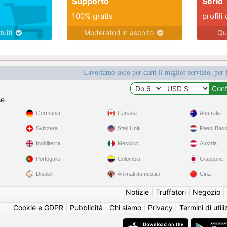
Supporto
Serio
100% gratis
profili 
tuiti
Moderatori in ascolto
Qu
Lavoriamo sodo per darti il miglior servizio, per 
se
Germania
Canada
Australia
Svizzera
Stati Uniti
Paesi Bass
Inghilterra
Messico
Austria
Portogallo
Colombia
Giappone
Disabili
Animali domestici
Cina
Notizie
|
Truffatori
|
Negozio
|
Cookie e GDPR
|
Pubblicità
|
Chi siamo
|
Privacy
|
Termini di util