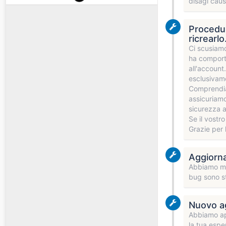
disagi caus
Procedur
ricrearlo
Ci scusiamo
ha comportat
all'account
esclusivame
Comprendia
assicuriamo
sicurezza al
Se il vostr
Grazie per 
Aggiorna
Abbiamo mig
bug sono st
Nuovo ag
Abbiamo app
la tua espe