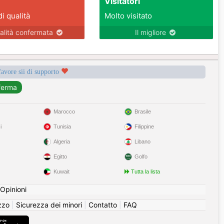
Visitatori
di qualità
Molto visitato
alità confermata
Il migliore
favore sii di supporto
Marocco
Brasile
i
Tunisia
Filippine
Algeria
Libano
Egitto
Golfo
Kuwait
Tutta la lista
Opinioni
izzo
|
Sicurezza dei minori
|
Contatto
|
FAQ