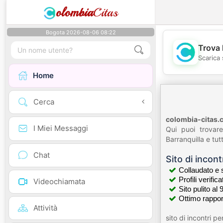
olombia
Citas
Bogota 2026-08-06 08:22
Trova 
Scarica 
Home
Cerca
colombia-citas.
I Miei Messaggi
Qui puoi trovar
Barranquilla e tut
Chat
Sito di incont
Collaudato e 
Profili verificat
Videochiamata
Sito pulito al 
Ottimo rappo
Attività
sito di incontri p