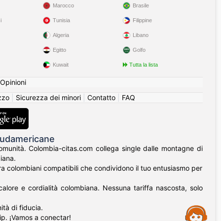
Marocco
Brasile
i
Tunisia
Filippine
Algeria
Libano
Egitto
Golfo
Kuwait
Tutta la lista
Opinioni
izzo
|
Sicurezza dei minori
|
Contatto
|
FAQ
 Sudamericane
 comunità. Colombia-citas.com collega single dalle montagne di
iana.
ontra colombiani compatibili che condividono il tuo entusiasmo per
alore e cordialità colombiana. Nessuna tariffa nascosta, solo
tà di fiducia.
Assistance
hip. ¡Vamos a conectar!