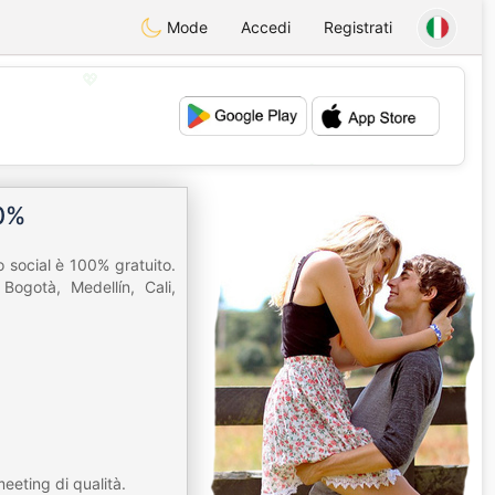
Mode
Accedi
Registrati
💖
💕
00%
io social è 100% gratuito.
Bogotà, Medellín, Cali,
meeting di qualità.