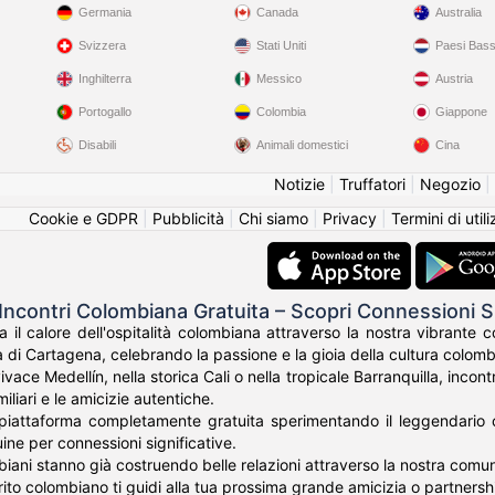
Germania
Canada
Australia
Svizzera
Stati Uniti
Paesi Bass
Inghilterra
Messico
Austria
Portogallo
Colombia
Giappone
Disabili
Animali domestici
Cina
Notizie
|
Truffatori
|
Negozio
|
Cookie e GDPR
|
Pubblicità
|
Chi siamo
|
Privacy
|
Termini di util
Incontri Colombiana Gratuita – Scopri Connessioni
a il calore dell'ospitalità colombiana attraverso la nostra vibrante
 di Cartagena, celebrando la passione e la gioia della cultura colomb
vivace Medellín, nella storica Cali o nella tropicale Barranquilla, inc
amiliari e le amicizie autentiche.
 piattaforma completamente gratuita sperimentando il leggendario c
ne per connessioni significative.
biani stanno già costruendo belle relazioni attraverso la nostra comuni
rito colombiano ti guidi alla tua prossima grande amicizia o partners