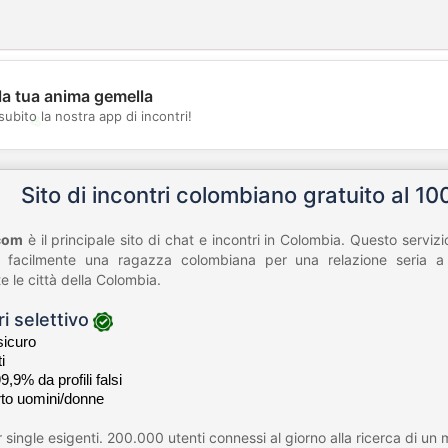
la tua anima gemella
subito la nostra app di incontri!
💖
💕
Sito di incontri colombiano gratuito al 1
com
è il principale sito di chat e incontri in Colombia. Questo serviz
e facilmente una ragazza colombiana per una relazione seria a 
te le città della Colombia.
ri selettivo
sicuro
i
99,9% da profili falsi
rto uomini/donne
er single esigenti. 200.000 utenti connessi al giorno alla ricerca di un 