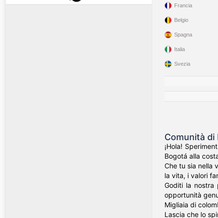
Francia
Belgio
Spagna
Italia
Svezia
Comunità di 
¡Hola! Speriment
Bogotá alla costa
Che tu sia nella 
la vita, i valori f
Goditi la nostra
opportunità genui
Migliaia di colom
Lascia che lo spi