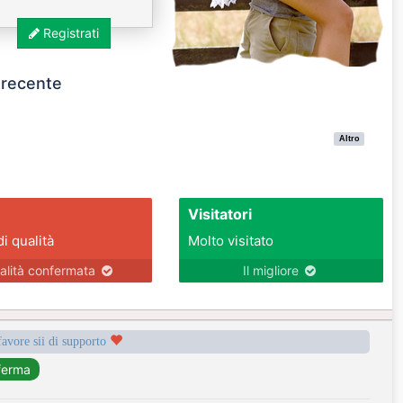
Registrati
i recente
Altro
Visitatori
di qualità
Molto visitato
alità confermata
Il migliore
favore sii di supporto