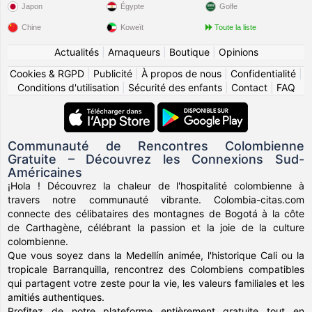
Japon
Égypte
Golfe
Chine
Koweït
Toute la liste
Actualités
|
Arnaqueurs
|
Boutique
|
Opinions
Cookies & RGPD
|
Publicité
|
À propos de nous
|
Confidentialité
|
Conditions d'utilisation
|
Sécurité des enfants
|
Contact
|
FAQ
Communauté de Rencontres Colombienne
Gratuite – Découvrez les Connexions Sud-
Américaines
¡Hola ! Découvrez la chaleur de l'hospitalité colombienne à
travers notre communauté vibrante. Colombia-citas.com
connecte des célibataires des montagnes de Bogotá à la côte
de Carthagène, célébrant la passion et la joie de la culture
colombienne.
Que vous soyez dans la Medellín animée, l'historique Cali ou la
tropicale Barranquilla, rencontrez des Colombiens compatibles
qui partagent votre zeste pour la vie, les valeurs familiales et les
amitiés authentiques.
Profitez de notre plateforme entièrement gratuite tout en