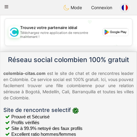
olombia
Citas
Toggle
Mode
Connexion
navigation
💖
Trouvez votre partenaire idéal
Téléchargez notre application de rencontre
💖
maintenant !
💕
💕
Réseau social colombien 100% gratuit
colombia-citas.com
est le site de chat et de rencontres leader
en Colombie. Ce service social est 100% gratuit. Ici, vous pouvez
facilement trouver une fille colombienne pour une relation
sérieuse à Bogotá, Medellín, Cali, Barranquilla et toutes les villes
de Colombie.
Site de rencontre selectif
Prouvé et Sécurisé
Profils vérifiés
Site à 99.9% netoyé des faux profils
Excellent ratio hommes/femmes