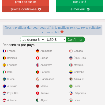
profils de qualité
Très visité
Qualité confirmée
Le meilleur
Nous travaillons dur pour vous offrir le meilleur service, soyez solidaire
s'il vous plaît
Rencontres par pays
France
Allemagne
Canada
Belgique
Suisse
États-Unis
Espagne
Angleterre
Mexique
Italie
Portugal
Colombie
Suède
Handicapés
Animaux
Australie
Maroc
Brésil
Pays-Bas
Tunisie
Philippines
Autriche
Algérie
Liban