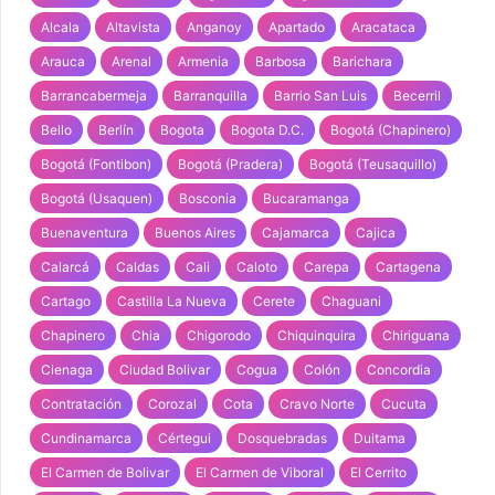
Alcala
Altavista
Anganoy
Apartado
Aracataca
Arauca
Arenal
Armenia
Barbosa
Barichara
Barrancabermeja
Barranquilla
Barrio San Luis
Becerril
Bello
Berlín
Bogota
Bogota D.C.
Bogotá (Chapinero)
Bogotá (Fontibon)
Bogotá (Pradera)
Bogotá (Teusaquillo)
Bogotá (Usaquen)
Bosconia
Bucaramanga
Buenaventura
Buenos Aires
Cajamarca
Cajica
Calarcá
Caldas
Cali
Caloto
Carepa
Cartagena
Cartago
Castilla La Nueva
Cerete
Chaguani
Chapinero
Chia
Chigorodo
Chiquinquira
Chiriguana
Cienaga
Ciudad Bolivar
Cogua
Colón
Concordia
Contratación
Corozal
Cota
Cravo Norte
Cucuta
Cundinamarca
Cértegui
Dosquebradas
Duitama
El Carmen de Bolivar
El Carmen de Viboral
El Cerrito