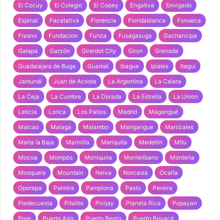
El Cocuy
El Colegio
El Copey
Engativa
Envigado
Espinal
Facatativá
Florencia
Floridablanca
Fonseca
Fresno
Fundacion
Funza
Fusagasuga
Gachancipa
Galapa
Garzón
Girardot City
Giron
Granada
Guadalajara de Buga
Guamal
Ibague
Ipiales
Itagui
Jamundi
Juan de Acosta
La Argentina
La Calera
La Ceja
La Cumbre
La Dorada
La Estrella
La Union
Leticia
Lorica
Los Patios
Madrid
Magangué
Maicao
Malaga
Malambo
Mangangue
Manizales
Maria la Baja
Marinilla
Mariquita
Medellin
Mitu
Mocoa
Mompós
Moniquira
Montelíbano
Monteria
Mosquera
Mountain
Neiva
Norcasia
Ocaña
Oporapa
Palmira
Pamplona
Pasto
Pereira
Piedecuesta
Pitalito
Pivijay
Planeta Rica
Popayan
Pore
Puerto Asís
Puerto Berrio
Puerto Boyacá