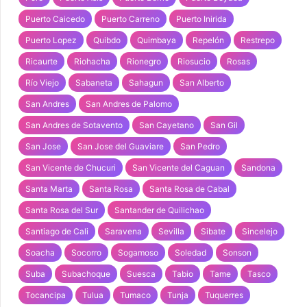
Puerto Caicedo
Puerto Carreno
Puerto Inirida
Puerto Lopez
Quibdo
Quimbaya
Repelón
Restrepo
Ricaurte
Riohacha
Rionegro
Riosucio
Rosas
Río Viejo
Sabaneta
Sahagun
San Alberto
San Andres
San Andres de Palomo
San Andres de Sotavento
San Cayetano
San Gil
San Jose
San Jose del Guaviare
San Pedro
San Vicente de Chucuri
San Vicente del Caguan
Sandona
Santa Marta
Santa Rosa
Santa Rosa de Cabal
Santa Rosa del Sur
Santander de Quilichao
Santiago de Cali
Saravena
Sevilla
Sibate
Sincelejo
Soacha
Socorro
Sogamoso
Soledad
Sonson
Suba
Subachoque
Suesca
Tabio
Tame
Tasco
Tocancipa
Tulua
Tumaco
Tunja
Tuquerres