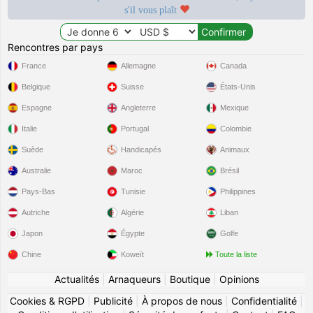
s'il vous plaît
Rencontres par pays
France
Allemagne
Canada
Belgique
Suisse
États-Unis
Espagne
Angleterre
Mexique
Italie
Portugal
Colombie
Suède
Handicapés
Animaux
Australie
Maroc
Brésil
Pays-Bas
Tunisie
Philippines
Autriche
Algérie
Liban
Japon
Égypte
Golfe
Chine
Koweït
Toute la liste
Actualités
|
Arnaqueurs
|
Boutique
|
Opinions
Cookies & RGPD
|
Publicité
|
À propos de nous
|
Confidentialité
|