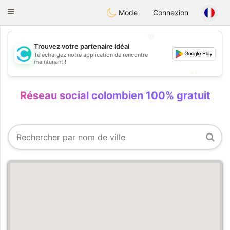
olombia
Citas
Toggle
Mode
Connexion
navigation
💖
Trouvez votre partenaire idéal
💖
Téléchargez notre application de rencontre
maintenant !
💕
💕
Réseau social colombien 100% gratuit