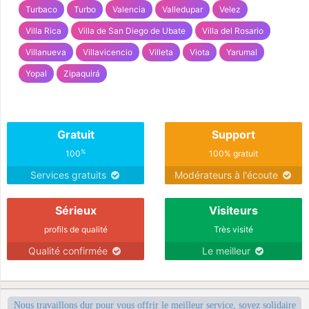
Turbaco
Turbo
Valencia
Valledupar
Velez
Villa Rica
Villa de San Diego de Ubate
Villa del Rosario
Villanueva
Villavicencio
Villeta
Viota
Yarumal
Yopal
Zipaquirá
Gratuit
Support
%
100
100% gratuit
Services gratuits
Modérateurs à l'écoute
Sérieux
Visiteurs
profils de qualité
Très visité
Qualité confirmée
Le meilleur
Nous travaillons dur pour vous offrir le meilleur service, soyez solidaire