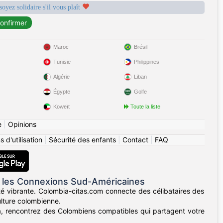
soyez solidaire s'il vous plaît
Maroc
Brésil
Tunisie
Philippines
Algérie
Liban
Égypte
Golfe
Koweït
Toute la liste
e
|
Opinions
 d'utilisation
|
Sécurité des enfants
|
Contact
|
FAQ
 les Connexions Sud-Américaines
té vibrante. Colombia-citas.com connecte des célibataires des
ulture colombienne.
lla, rencontrez des Colombiens compatibles qui partagent votre