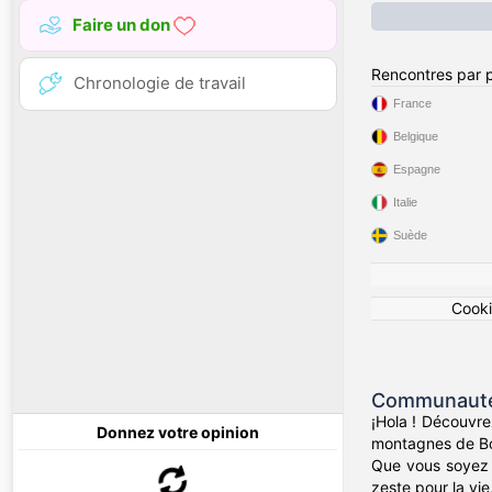
Faire un don
Rencontres par 
Chronologie de travail
France
Belgique
Espagne
Italie
Suède
Cook
Communauté 
¡Hola ! Découvre
Donnez votre opinion
montagnes de Bog
Que vous soyez d
zeste pour la vie