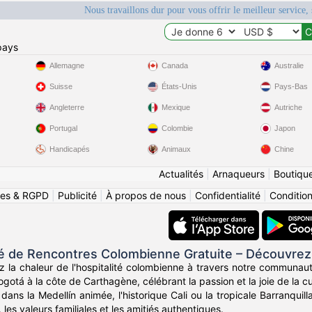
Nous travaillons dur pour vous offrir le meilleur service, 
pays
Allemagne
Canada
Australie
Suisse
États-Unis
Pays-Bas
Angleterre
Mexique
Autriche
Portugal
Colombie
Japon
Handicapés
Animaux
Chine
Actualités
|
Arnaqueurs
|
Boutiqu
ies & RGPD
|
Publicité
|
À propos de nous
|
Confidentialité
|
Conditions
de Rencontres Colombienne Gratuite – Découvrez
z la chaleur de l'hospitalité colombienne à travers notre communau
otá à la côte de Carthagène, célébrant la passion et la joie de la c
ans la Medellín animée, l'historique Cali ou la tropicale Barranqui
, les valeurs familiales et les amitiés authentiques.