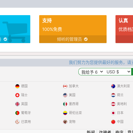
支持
认真
100%免费
优质档
务
倾听的管理员
我们努力为您提供最好的服务，请
德国
加拿大
澳大利亚
瑞士
美国
荷兰
英国
墨西哥
奥地利
葡萄牙
哥伦比亚
日本
已禁用
宠物
中国
新闻
|
诈骗者
|
商店
|
意