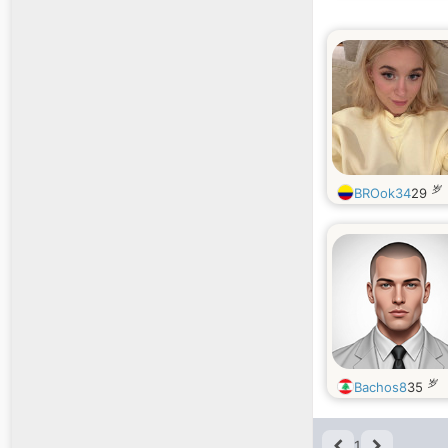
岁
BROok34
29
岁
Bachos8
35
1