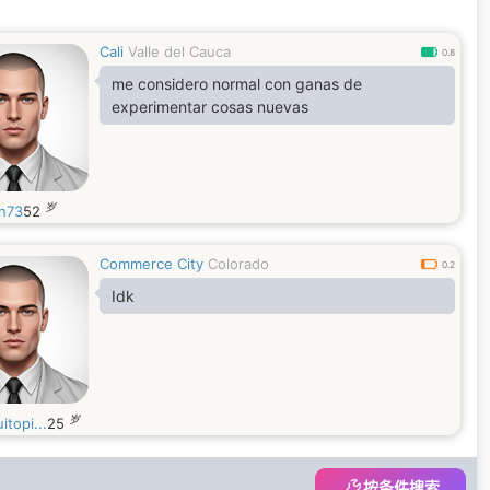
Cali
Valle del Cauca
0.8
me considero normal con ganas de
experimentar cosas nuevas
岁
in73
52
Commerce City
Colorado
0.2
Idk
岁
itopi...
25
按条件搜索