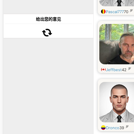
岁
Pascal777
70
给出您的意见
岁
Jeffbest
42
岁
Dronco
39