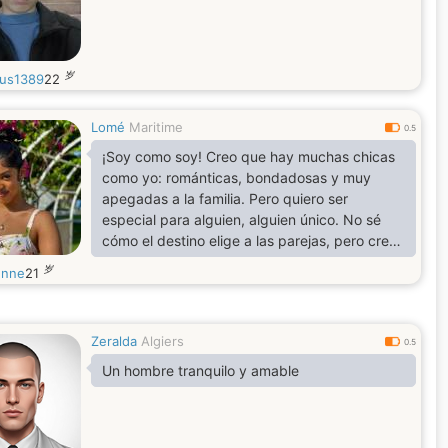
岁
us1389
22
Lomé
Maritime
0.5
¡Soy como soy! Creo que hay muchas chicas
como yo: románticas, bondadosas y muy
apegadas a la familia. Pero quiero ser
especial para alguien, alguien único. No sé
cómo el destino elige a las parejas, pero creo
que existen matrimonios predestinados.
岁
enne
21
Espero tener la suerte de encontrar a mi
media naranja, mi alma gemela para toda la
vida. Sobre todo, le tengo miedo a la soledad.
Zeralda
Algiers
No soporto estar sola. En general, soy una
0.5
persona tranquila, alegre, me gustan las
Un hombre tranquilo y amable
bromas y conversar con gente interes