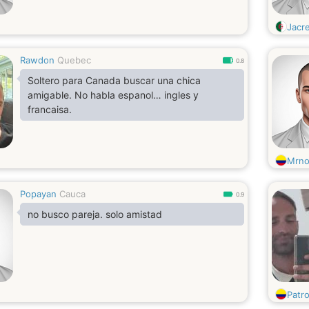
Jacr
Rawdon
Quebec
0.8
Soltero para Canada buscar una chica
amigable. No habla espanol… ingles y
francaisa.
Mrno
Popayan
Cauca
0.9
no busco pareja. solo amistad
Patr