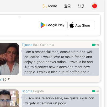
Mode
登录
注册
💖
💕
Tijuana
Baja California
0.8
I am a respectful man, considerate and well
educated. I would love to make friends and
enjoy a good conversation. I travel a lot and
like to discover new places and meet new
people. I enjoy a nice cup of coffee and a
glass of wine with excellent food. I speak
岁
r1
60
English and Spanish. I do not send or loan
money to anyone, so please do not ask.
Bogota
Bogota
0.9
Busco una relación seria, me gusta jugar con
mi gato y caminar un poco