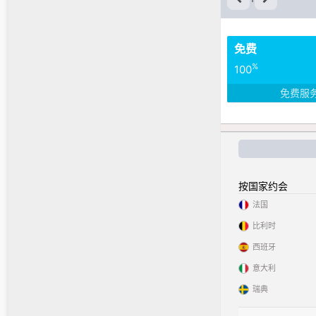
免费
%
100
免费服
按国家约会
法国
比利时
西班牙
意大利
瑞典