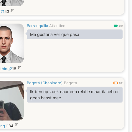
岁
e71
43
Barranquilla
Atlantico
0.9
Me gustaría ver que pasa
岁
thing2
18
Bogotá (Chapinero)
Bogota
0.2
Ik ben op zoek naar een relatie maar ik heb er
geen haast mee
岁
onq11
34