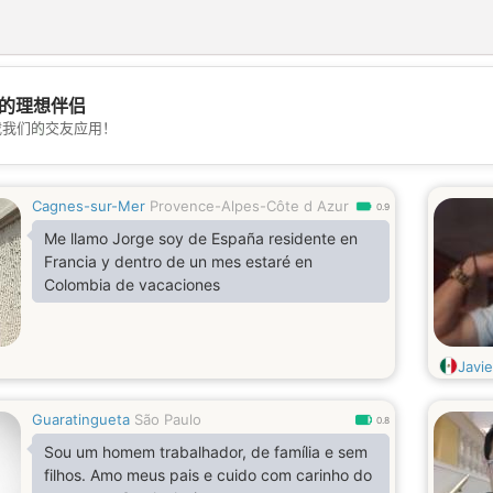
的理想伴侣
💖
载我们的交友应用！
💕
Cagnes-sur-Mer
Provence-Alpes-Côte d Azur
0.9
Me llamo Jorge soy de España residente en
Francia y dentro de un mes estaré en
Colombia de vacaciones
Javie
Guaratingueta
São Paulo
0.8
Sou um homem trabalhador, de família e sem
filhos. Amo meus pais e cuido com carinho do