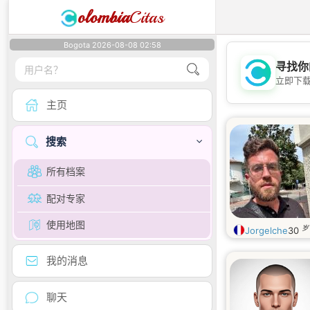
olombia
Citas
Bogota 2026-08-08 02:58
寻找你
立即下
主页
搜索
所有档案
配对专家
使用地图
岁
Jorgelche
30
我的消息
聊天