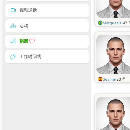
视频通话
Marques01
47
活动
捐赠
工作时间线
岁
Seannn
23