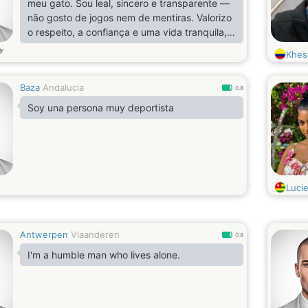
meu gato. Sou leal, sincero e transparente —
não gosto de jogos nem de mentiras. Valorizo
o respeito, a confiança e uma vida tranquila,
com os pés no chão e o coração aberto. 💙
岁
Khes
Baza
Andalucia
0.8
Soy una persona muy deportista
Luci
Antwerpen
Vlaanderen
0.8
I'm a humble man who lives alone.