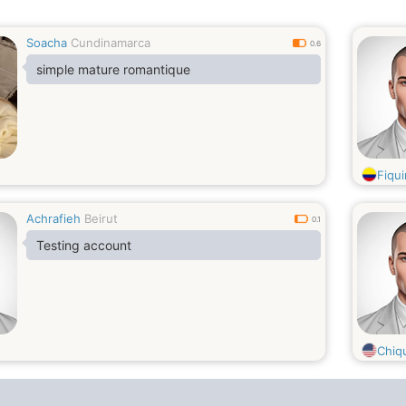
Soacha
Cundinamarca
0.6
simple mature romantique
Fiqu
Achrafieh
Beirut
0.1
Testing account
Chiqu