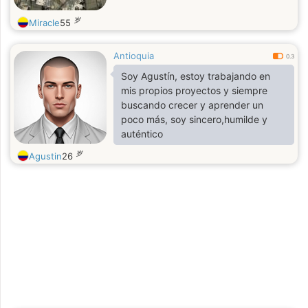
岁
Miracle
55
Antioquia
0.3
Soy Agustín, estoy trabajando en
mis propios proyectos y siempre
buscando crecer y aprender un
poco más, soy sincero,humilde y
auténtico
岁
Agustin
26