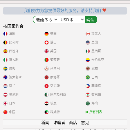
我们努力为您提供最好的服务，请支持我们
按国家约会
法国
德国
加拿大
比利时
瑞士
美国
西班牙
英国
墨西哥
意大利
葡萄牙
哥伦比亚
瑞典
已禁用
宠物
澳大利亚
摩洛哥
巴西
荷兰
突尼斯
菲律宾
奥地利
阿尔及利亚
黎巴嫩
日本
埃及
海湾
中国
科威特
所有列表
新闻
|
诈骗者
|
商店
|
意见