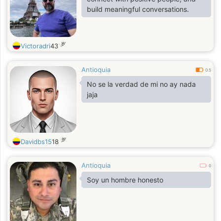
build meaningful conversations.
岁
Victoradri
43
Antioquia
0.5
No se la verdad de mi no ay nada
jaja
岁
Davidbs15
18
Antioquia
0
Soy un hombre honesto