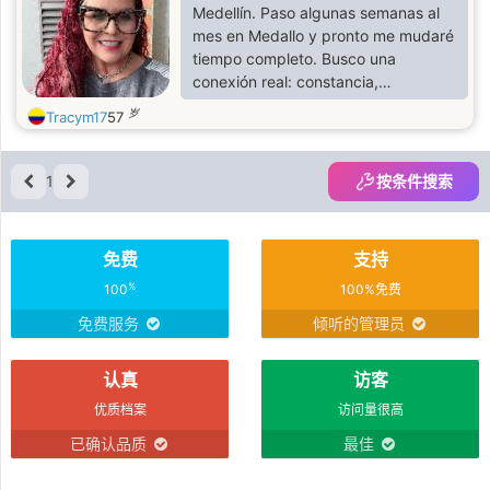
Medellín. Paso algunas semanas al
mes en Medallo y pronto me mudaré
tiempo completo. Busco una
conexión real: constancia,
honestidad y madurez emocional.
岁
Tracym17
57
Valoro la tranquilidad, las buenas
conversaciones y alguien que sepa
lo que quiere.No me interesan los
1
按条件搜索
passport bros, los jugadores ni
quienes disfrutan más la
persecución que la conexión.
免费
支持
%
100
100%免费
免费服务
倾听的管理员
认真
访客
优质档案
访问量很高
已确认品质
最佳