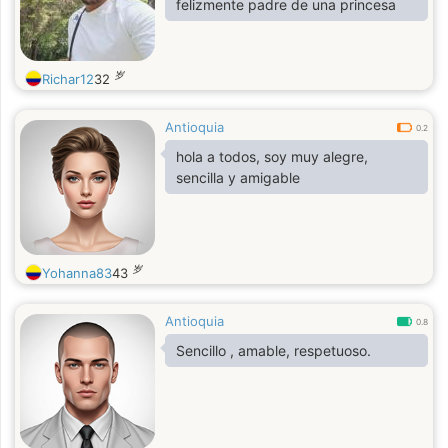
felizmente padre de una princesa
岁
Richar12
32
Antioquia
0.2
hola a todos, soy muy alegre,
sencilla y amigable
岁
Yohanna83
43
Antioquia
0.8
Sencillo , amable, respetuoso.