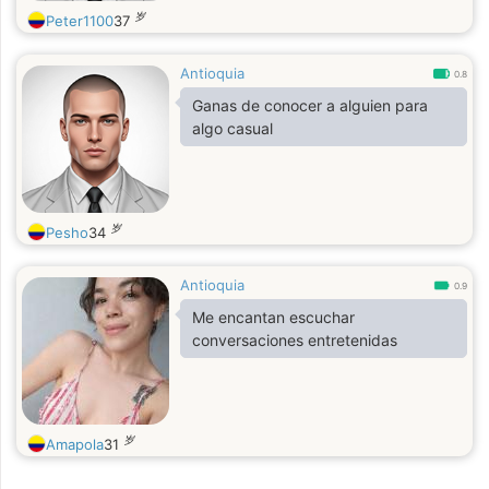
岁
Peter1100
37
Antioquia
0.8
Ganas de conocer a alguien para
algo casual
岁
Pesho
34
Antioquia
0.9
Me encantan escuchar
conversaciones entretenidas
岁
Amapola
31