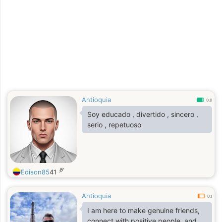
Antioquia
0.8
Soy educado , divertido , sincero ,
serio , repetuoso
岁
Edison85
41
Antioquia
0.1
I am here to make genuine friends,
connect with positive people, and