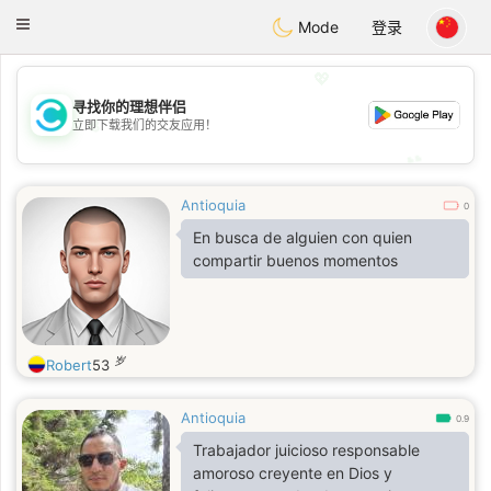
olombia
Citas
Toggle
Mode
登录
navigation
💖
寻找你的理想伴侣
💖
立即下载我们的交友应用！
💕
💕
Antioquia
0
En busca de alguien con quien
compartir buenos momentos
岁
Robert
53
Antioquia
0.9
Trabajador juicioso responsable
amoroso creyente en Dios y