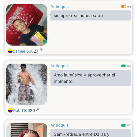
Antioquia
0.6
siempre real nunca sapo
岁
Samael666
27
Antioquia
0.8
Amo la música y aprovechar el
momento
岁
Gabi1106
20
Antioquia
0.7
Semi-retirada entre Dallas y