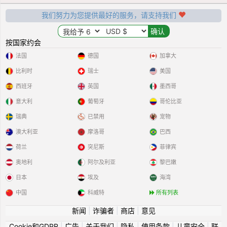
我们努力为您提供最好的服务，请支持我们
按国家约会
法国
德国
加拿大
比利时
瑞士
美国
西班牙
英国
墨西哥
意大利
葡萄牙
哥伦比亚
瑞典
已禁用
宠物
澳大利亚
摩洛哥
巴西
荷兰
突尼斯
菲律宾
奥地利
阿尔及利亚
黎巴嫩
日本
埃及
海湾
中国
科威特
所有列表
新闻
|
诈骗者
|
商店
|
意见
Cookie和GDPR
|
广告
|
关于我们
|
隐私
|
使用条款
|
儿童安全
|
联