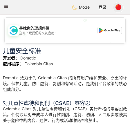
olombia
Citas
Toggle
Mode
登录
navigation
💖
寻找你的理想伴侣
立即下载我们的交友应用！
💖
💕
💕
儿童安全标准
开发者：
Domotic
应用程序：
Colombia Citas
Domotic 致力于为 Colombia Citas 的所有用户维护安全、尊重的环
境。保护儿童，防止虐待、剥削和有害活动，是我们平台政策的核心
组成部分。
对儿童性虐待和剥削（CSAE）零容忍
Colombia Citas 对儿童性虐待和剥削（CSAE）实行严格的零容忍政
策。任何涉及对未成年人进行性剥削、虐待、诱骗、人口贩卖或使其
处于危险中的内容、通信、行为或活动均被严格禁止。