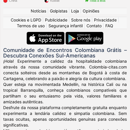
China
Kuwait
Toda a lista
Notícias
|
Golpistas
|
Loja
|
Opiniões
Cookies e LGPD
|
Publicidade
|
Sobre nós
|
Privacidade
|
Termos de uso
|
Segurança infantil
|
Contato
|
FAQ
Comunidade de Encontros Colombiana Grátis –
Descubra Conexões Sul-Americanas
¡Hola! Experimente a calidez da hospitalidade colombiana
através da nossa comunidade vibrante. Colombia-citas.com
conecta solteiros desde as montanhas de Bogotá à costa de
Cartagena, celebrando a paixão e alegria da cultura colombiana.
Quer esteja na movimentada Medellín, na histórica Cali ou na
tropical Barranquilla, conheça colombianos compatíveis que
partilham o seu entusiasmo pela vida, valores familiares e
amizades autênticas.
Desfrute da nossa plataforma completamente gratuita enquanto
experimenta a lendária calidez e simpatia colombiana. Sem
taxas ocultas, apenas oportunidades genuínas para conexões
significativas.