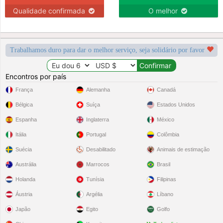
Qualidade confirmada
O melhor
Trabalhamos duro para dar o melhor serviço, seja solidário por favor
Encontros por país
França
Alemanha
Canadá
Bélgica
Suíça
Estados Unidos
Espanha
Inglaterra
México
Itália
Portugal
Colômbia
Suécia
Desabilitado
Animais de estimação
Austrália
Marrocos
Brasil
Holanda
Tunísia
Filipinas
Áustria
Argélia
Líbano
Japão
Egito
Golfo