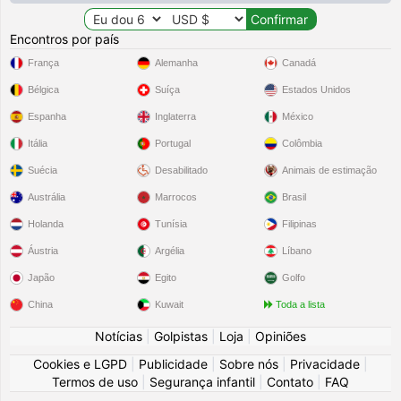
Encontros por país
França
Alemanha
Canadá
Bélgica
Suíça
Estados Unidos
Espanha
Inglaterra
México
Itália
Portugal
Colômbia
Suécia
Desabilitado
Animais de estimação
Austrália
Marrocos
Brasil
Holanda
Tunísia
Filipinas
Áustria
Argélia
Líbano
Japão
Egito
Golfo
China
Kuwait
Toda a lista
Notícias
|
Golpistas
|
Loja
|
Opiniões
Cookies e LGPD
|
Publicidade
|
Sobre nós
|
Privacidade
|
Termos de uso
|
Segurança infantil
|
Contato
|
FAQ