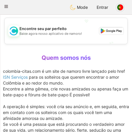
olombia
Citas
Toggle
Mode
Entrar
navigation
💖
Encontre seu par perfeito
💖
Baixe agora nosso aplicativo de namoro!
💕
💕
Quem somos nós
colombia-citas.com é um site de namoro livre lançado pelo href
ISN Serviços
para os solteiros que querem encontrar o amor
Colômbia e ao redor do mundo.
Encontre a alma gêmea, crie novas amizades ou apenas faça um
bate-papo e fóruns de bate-papo É possível!
A operação é simples: você cria seu anúncio e, em seguida, entra
em contato com os solteiros com os quais você tem uma
afinidade amorosa ou amizade.
Se você é uma pessoa que está procurando o verdadeiro amor
de sua vida, um relacionamento sério, flerte, sedução ou uma