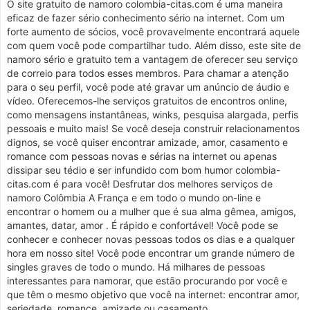
O site gratuito de namoro colombia-citas.com é uma maneira
eficaz de fazer sério conhecimento sério na internet. Com um
forte aumento de sócios, você provavelmente encontrará aquele
com quem você pode compartilhar tudo. Além disso, este site de
namoro sério e gratuito tem a vantagem de oferecer seu serviço
de correio para todos esses membros. Para chamar a atenção
para o seu perfil, você pode até gravar um anúncio de áudio e
vídeo. Oferecemos-lhe serviços gratuitos de encontros online,
como mensagens instantâneas, winks, pesquisa alargada, perfis
pessoais e muito mais! Se você deseja construir relacionamentos
dignos, se você quiser encontrar amizade, amor, casamento e
romance com pessoas novas e sérias na internet ou apenas
dissipar seu tédio e ser infundido com bom humor colombia-
citas.com é para você! Desfrutar dos melhores serviços de
namoro Colômbia A França e em todo o mundo on-line e
encontrar o homem ou a mulher que é sua alma gêmea, amigos,
amantes, datar, amor . É rápido e confortável! Você pode se
conhecer e conhecer novas pessoas todos os dias e a qualquer
hora em nosso site! Você pode encontrar um grande número de
singles graves de todo o mundo. Há milhares de pessoas
interessantes para namorar, que estão procurando por você e
que têm o mesmo objetivo que você na internet: encontrar amor,
seriedade, romance, amizade ou casamento.