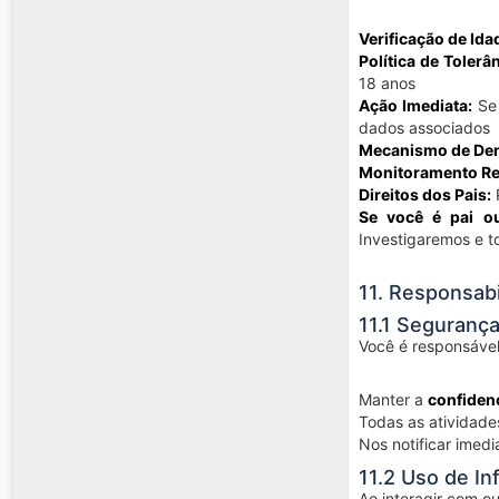
Verificação de Ida
Política de Tolerâ
18 anos
Ação Imediata:
Se 
dados associados
Mecanismo de Den
Monitoramento Re
Direitos dos Pais:
P
Se você é pai ou
Investigaremos e t
11. Responsabi
11.1 Seguranç
Você é responsável
Manter a
confiden
Todas as atividade
Nos notificar imed
11.2 Uso de I
Ao interagir com o