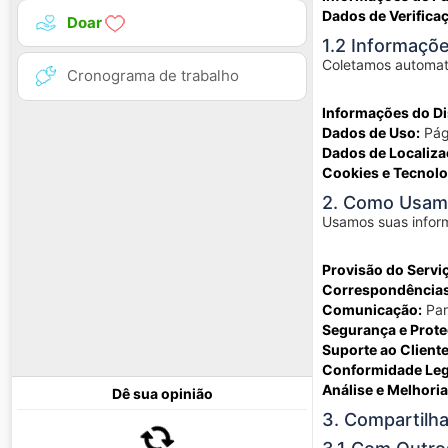
Dados de Verifica
Doar
1.2 Informaçõ
Coletamos automat
Cronograma de trabalho
Informações do Di
Dados de Uso:
Pági
Dados de Localiza
Cookies e Tecnolo
2. Como Usam
Usamos suas inform
Provisão do Servi
Correspondência
Comunicação:
Par
Segurança e Prote
Suporte ao Cliente
Conformidade Leg
Análise e Melhoria
Dê sua opinião
3. Compartilh