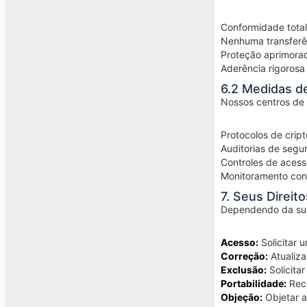
Conformidade total
Nenhuma transferê
Proteção aprimorad
Aderência rigorosa
6.2 Medidas d
Nossos centros de
Protocolos de crip
Auditorias de segu
Controles de acesso
Monitoramento con
7. Seus Direit
Dependendo da sua 
Acesso:
Solicitar 
Correção:
Atualiza
Exclusão:
Solicita
Portabilidade:
Rece
Objeção:
Objetar a