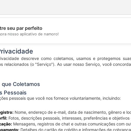
re seu par perfeito
💖
gora nosso aplicativo de namoro!
💕
Privacidade
Privacidade descreve como coletamos, usamos e protegemos sua
os relacionados (o "Serviço"). Ao usar nosso Serviço, você concord
s que Coletamos
es Pessoais
ões pessoais que você nos fornece voluntariamente, incluindo:
gistro:
Nome, endereço de e-mail, data de nascimento, gênero e lo
fil:
Fotos, descrições pessoais, interesses, preferências e objetivo
cação:
Mensagens, registros de chat e outras comunicações com out
agamento:
Detalhes do cartão de crédito e informações de cobranç