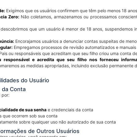
de:
Exigimos que os usuários confirmem que têm pelo menos 18 anos 
ncia Zero:
Não coletamos, armazenamos ou processamos conscient
descobrirmos que um usuário é menor de 18 anos, suspendemos i
úncia:
Encorajamos usuários a denunciar contas suspeitas de meno
gular:
Empregamos processos de revisão automatizados e manuais p
ais ou responsáveis que acreditam que seu filho criou uma conta 
 responsável e acredita que seu filho nos forneceu inform
omaremos as medidas apropriadas, incluindo exclusão permanente d
lidades do Usuário
a da Conta
 por:
cialidade de sua senha
e credenciais da conta
s que ocorrem sob sua conta
iatamente sobre qualquer uso não autorizado de sua conta
nformações de Outros Usuários
utros usuários, você concorda em: