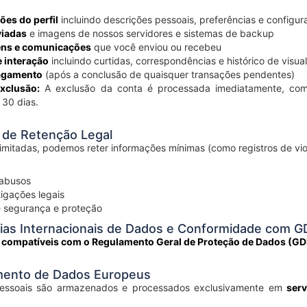
ões do perfil
incluindo descrições pessoais, preferências e configu
viadas
e imagens de nossos servidores e sistemas de backup
ns e comunicações
que você enviou ou recebeu
 interação
incluindo curtidas, correspondências e histórico de visua
agamento
(após a conclusão de quaisquer transações pendentes)
xclusão:
A exclusão da conta é processada imediatamente, com
30 dias.
s de Retenção Legal
limitadas, podemos reter informações mínimas (como registros de viol
 abusos
igações legais
 segurança e proteção
cias Internacionais de Dados e Conformidade com 
 compatíveis com o Regulamento Geral de Proteção de Dados (G
mento de Dados Europeus
essoais são armazenados e processados exclusivamente em
ser