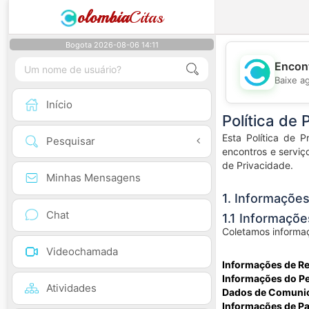
olombia
Citas
Bogota 2026-08-06 14:11
Encont
Baixe a
Início
Política de 
Esta Política de 
Pesquisar
encontros e serviç
de Privacidade.
Minhas Mensagens
1. Informaçõe
Chat
1.1 Informaçõ
Coletamos informaç
Videochamada
Informações de Re
Informações do Per
Atividades
Dados de Comuni
Informações de P