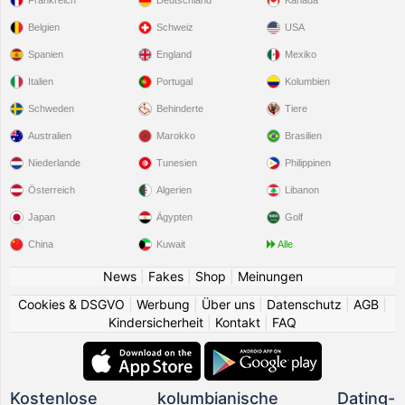
Frankreich
Deutschland
Kanada
Belgien
Schweiz
USA
Spanien
England
Mexiko
Italien
Portugal
Kolumbien
Schweden
Behinderte
Tiere
Australien
Marokko
Brasilien
Niederlande
Tunesien
Philippinen
Österreich
Algerien
Libanon
Japan
Ägypten
Golf
China
Kuwait
Alle
News
|
Fakes
|
Shop
|
Meinungen
Cookies & DSGVO
|
Werbung
|
Über uns
|
Datenschutz
|
AGB
|
Kindersicherheit
|
Kontakt
|
FAQ
Kostenlose kolumbianische Dating-