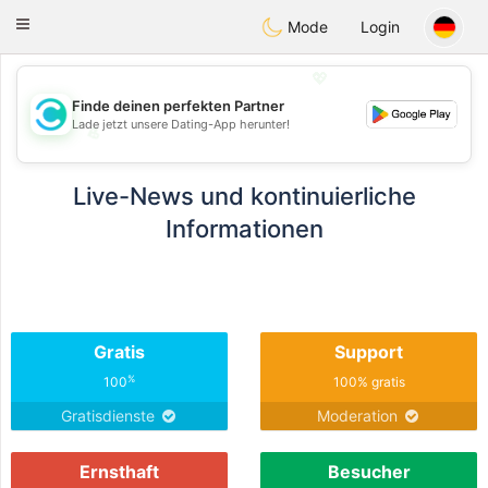
olombia
Citas
Toggle
Mode
Login
navigation
💖
Finde deinen perfekten Partner
Lade jetzt unsere Dating-App herunter!
💖
💕
💕
Live-News und kontinuierliche
Informationen
Gratis
Support
%
100
100% gratis
Gratisdienste
Moderation
Ernsthaft
Besucher