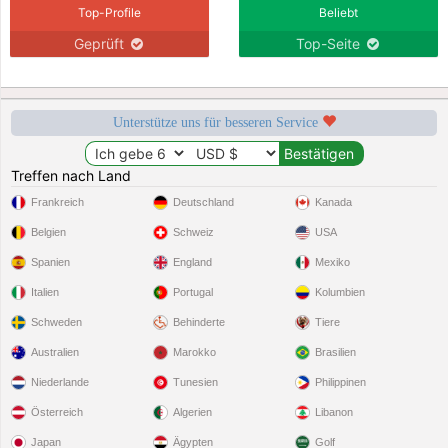
Top-Profile
Beliebt
Geprüft
Top-Seite
Unterstütze uns für besseren Service
Treffen nach Land
Frankreich
Deutschland
Kanada
Belgien
Schweiz
USA
Spanien
England
Mexiko
Italien
Portugal
Kolumbien
Schweden
Behinderte
Tiere
Australien
Marokko
Brasilien
Niederlande
Tunesien
Philippinen
Österreich
Algerien
Libanon
Japan
Ägypten
Golf