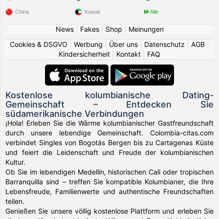
China
Kuwait
Alle
News
|
Fakes
|
Shop
|
Meinungen
Cookies & DSGVO
|
Werbung
|
Über uns
|
Datenschutz
|
AGB
|
Kindersicherheit
|
Kontakt
|
FAQ
Kostenlose kolumbianische Dating-
Gemeinschaft – Entdecken Sie
südamerikanische Verbindungen
¡Hola! Erleben Sie die Wärme kolumbianischer Gastfreundschaft
durch unsere lebendige Gemeinschaft. Colombia-citas.com
verbindet Singles von Bogotás Bergen bis zu Cartagenas Küste
und feiert die Leidenschaft und Freude der kolumbianischen
Kultur.
Ob Sie im lebendigen Medellín, historischen Cali oder tropischen
Barranquilla sind – treffen Sie kompatible Kolumbianer, die Ihre
Lebensfreude, Familienwerte und authentische Freundschaften
teilen.
Genießen Sie unsere völlig kostenlose Plattform und erleben Sie