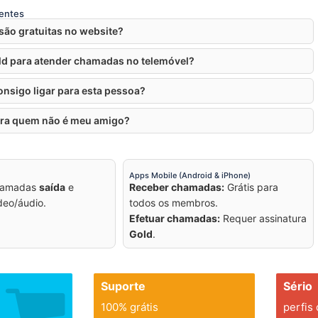
entes
ão gratuitas no website?
ld para atender chamadas no telemóvel?
onsigo ligar para esta pessoa?
ara quem não é meu amigo?
Apps Mobile (Android & iPhone)
hamadas
saída
e
Receber chamadas:
Grátis para
eo/áudio.
todos os membros.
Efetuar chamadas:
Requer assinatura
Gold
.
Suporte
Sério
100% grátis
perfis