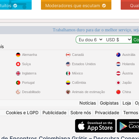
tuitos
Moderadores que escutam
Qua
Trabalhamos duro para dar o melhor serviço, sej
ís
Alemanha
Canadá
Austrália
Suíça
Estados Unidos
Holanda
Inglaterra
México
Áustria
Portugal
Colômbia
Japão
Desabilitado
Animais de estimação
China
Notícias
|
Golpistas
|
Loja
|
O
Cookies e LGPD
|
Publicidade
|
Sobre nós
|
Privacidade
|
Termos
de Encontros Colombiana Grátis – Descubra Conex