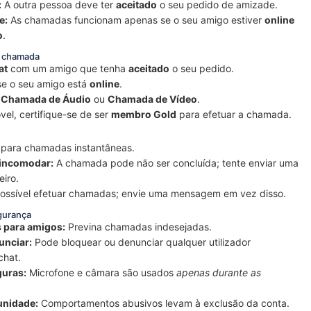
:
A outra pessoa deve ter
aceitado
o seu pedido de amizade.
e:
As chamadas funcionam apenas se o seu amigo estiver
online
o
.
a chamada
at
com um amigo que tenha
aceitado
o seu pedido.
 se o seu amigo está
online
.
e
Chamada de Áudio
ou
Chamada de Vídeo
.
vel, certifique-se de ser
membro Gold
para efetuar a chamada.
 para chamadas instantâneas.
 incomodar:
A chamada pode não ser concluída; tente enviar uma
iro.
ossível efetuar chamadas; envie uma mensagem em vez disso.
gurança
 para amigos:
Previna chamadas indesejadas.
unciar:
Pode bloquear ou denunciar qualquer utilizador
chat.
guras:
Microfone e câmara são usados
apenas durante as
unidade:
Comportamentos abusivos levam à exclusão da conta.