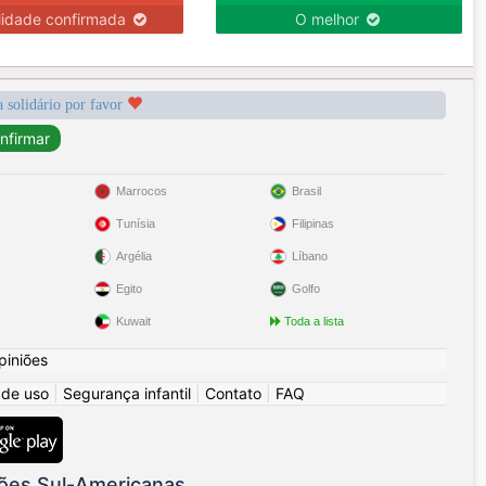
lidade confirmada
O melhor
a solidário por favor
Marrocos
Brasil
Tunísia
Filipinas
Argélia
Líbano
Egito
Golfo
Kuwait
Toda a lista
piniões
 de uso
|
Segurança infantil
|
Contato
|
FAQ
ões Sul-Americanas