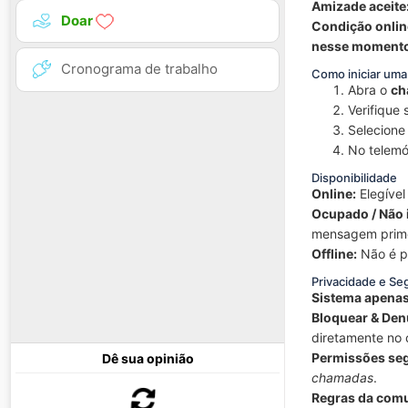
Amizade aceite
Doar
Condição onlin
nesse moment
Cronograma de trabalho
Como iniciar um
Abra o
ch
Verifique
Selecion
No telemó
Disponibilidade
Online:
Elegível
Ocupado / Não
mensagem prime
Offline:
Não é p
Privacidade e Se
Sistema apenas
Bloquear & Den
diretamente no 
Permissões se
Dê sua opinião
chamadas
.
Regras da com