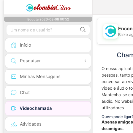
olombia
Citas
Bogota 2026-08-08 00:52
Encont
Baixe a
Início
Cham
Pesquisar
O nosso aplicat
pessoas, tanto 
Minhas Mensagens
conversar ao vi
vídeo e áudio to
Chat
Mantenha-se co
áudio. No websi
utilizadores.
Videochamada
Quem pode ligar
Apenas amigos
Atividades
de amigos
.