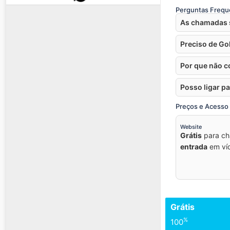
Perguntas Frequ
As chamadas s
Preciso de Go
Por que não c
Posso ligar p
Preços e Acesso
Website
Grátis
para c
entrada
em víd
Grátis
%
100