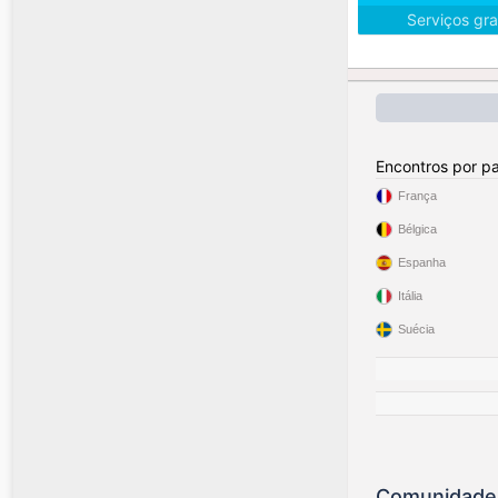
Serviços gra
Encontros por pa
França
Bélgica
Espanha
Itália
Suécia
Comunidade 