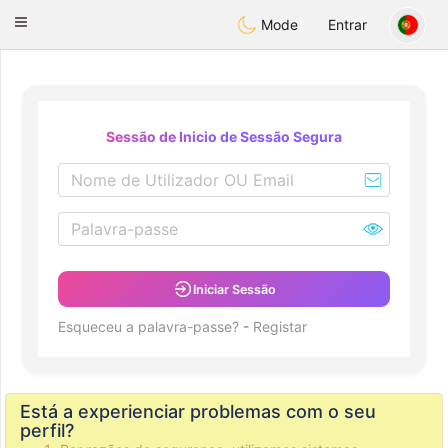
olombia
Citas
Toggle
Mode
Entrar
navigation
Sessão de Inicio de Sessão Segura
Iniciar Sessão
Esqueceu a palavra-passe?
-
Registar
Está a experienciar problemas com o seu
perfil?