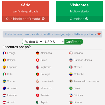
Sério
Visitantes
perfis de qualidade
Muito visitado
Qualidade confirmada
O melhor
Trabalhamos duro para dar o melhor serviço, seja solidário por favor
Encontros por país
França
Alemanha
Canadá
Bélgica
Suíça
Estados Unidos
Espanha
Inglaterra
México
Itália
Portugal
Colômbia
Suécia
Desabilitado
Animais de estimação
Austrália
Marrocos
Brasil
Holanda
Tunísia
Filipinas
Áustria
Argélia
Líbano