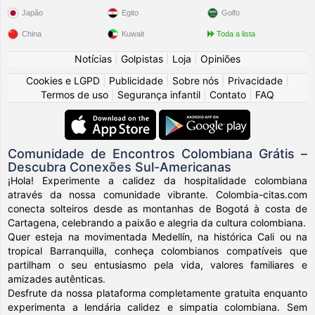
Japão
Egito
Golfo
China
Kuwait
Toda a lista
Notícias
|
Golpistas
|
Loja
|
Opiniões
Cookies e LGPD
|
Publicidade
|
Sobre nós
|
Privacidade
|
Termos de uso
|
Segurança infantil
|
Contato
|
FAQ
Comunidade de Encontros Colombiana Grátis –
Descubra Conexões Sul-Americanas
¡Hola! Experimente a calidez da hospitalidade colombiana
através da nossa comunidade vibrante. Colombia-citas.com
conecta solteiros desde as montanhas de Bogotá à costa de
Cartagena, celebrando a paixão e alegria da cultura colombiana.
Quer esteja na movimentada Medellín, na histórica Cali ou na
tropical Barranquilla, conheça colombianos compatíveis que
partilham o seu entusiasmo pela vida, valores familiares e
amizades autênticas.
Desfrute da nossa plataforma completamente gratuita enquanto
experimenta a lendária calidez e simpatia colombiana. Sem