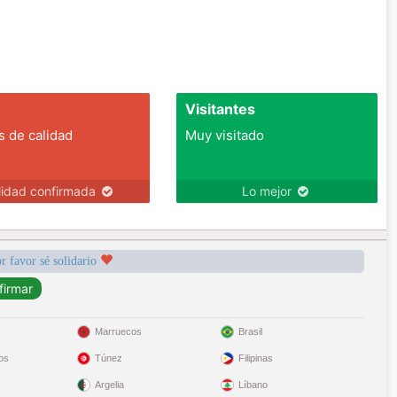
Visitantes
s de calidad
Muy visitado
lidad confirmada
Lo mejor
r favor sé solidario
Marruecos
Brasil
os
Túnez
Filipinas
Argelia
Líbano