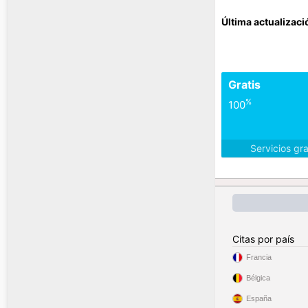
Última actualizaci
Gratis
%
100
Servicios gr
Citas por país
Francia
Bélgica
España