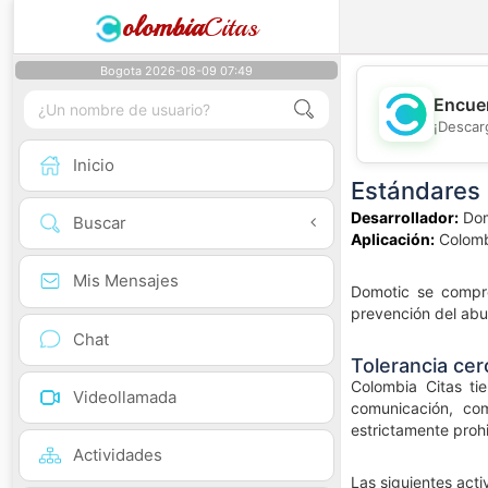
olombia
Citas
Bogota 2026-08-09 07:49
Encuen
¡Descar
Inicio
Estándares 
Desarrollador:
Dom
Buscar
Aplicación:
Colomb
Mis Mensajes
Domotic se compro
prevención del abus
Chat
Tolerancia cer
Colombia Citas tie
Videollamada
comunicación, co
estrictamente proh
Actividades
Las siguientes act