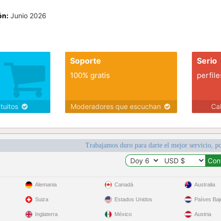
ón:
Junio 2026
Soporte
Serio
100% gratis
perfile
atuitos
Moderadores que escuchan
Ca
Trabajamos duro para darte el mejor servicio, po
Alemania
Canadá
Australia
Suiza
Estados Unidos
Países Baj
Inglaterra
México
Austria