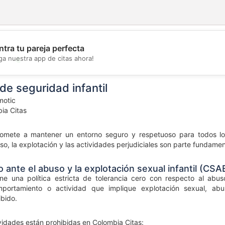
tra tu pareja perfecta
💖
ga nuestra app de citas ahora!
💕
de seguridad infantil
otic
ia Citas
mete a mantener un entorno seguro y respetuoso para todos los 
o, la explotación y las actividades perjudiciales son parte fundament
o ante el abuso y la explotación sexual infantil (CSA
ne una política estricta de tolerancia cero con respecto al abuso
mportamiento o actividad que implique explotación sexual, ab
ibido.
ividades están prohibidas en Colombia Citas: