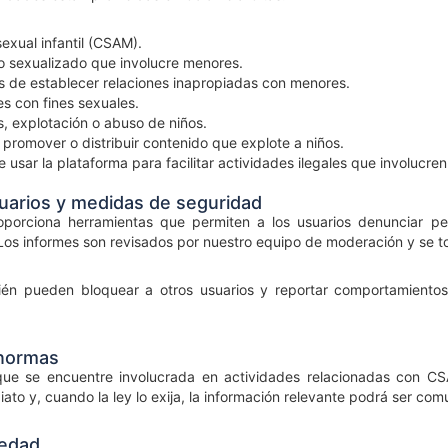
exual infantil (CSAM).
o sexualizado que involucre menores.
s de establecer relaciones inapropiadas con menores.
s con fines sexuales.
s, explotación o abuso de niños.
r, promover o distribuir contenido que explote a niños.
e usar la plataforma para facilitar actividades ilegales que involucre
uarios y medidas de seguridad
porciona herramientas que permiten a los usuarios denunciar perf
. Los informes son revisados por nuestro equipo de moderación y se
ién pueden bloquear a otros usuarios y reportar comportamiento
 normas
que se encuentre involucrada en actividades relacionadas con CS
ato y, cuando la ley lo exija, la información relevante podrá ser c
 edad