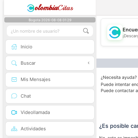
olombia
Citas
Bogota 2026-08-08 01:29
Encuen
¡Descar
Inicio
Buscar
¿Necesita ayuda? P
Mis Mensajes
Puede intentar en
Puede contactar a
Chat
Videollamada
¿Es posible c
Actividades
No, esto es imposib