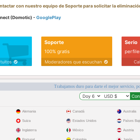
tactar con nuestro equipo de Soporte para solicitar la eliminaci
nect (Domotic) -
GooglePlay
Soporte
Serio
100% gratis
perfile
atuitos
Moderadores que escuchan
Ca
Trabajamos duro para darte el mejor servicio, po
Alemania
Canadá
Australia
Suiza
Estados Unidos
Países Baj
Inglaterra
México
Austria
Portugal
Colombia
Japón