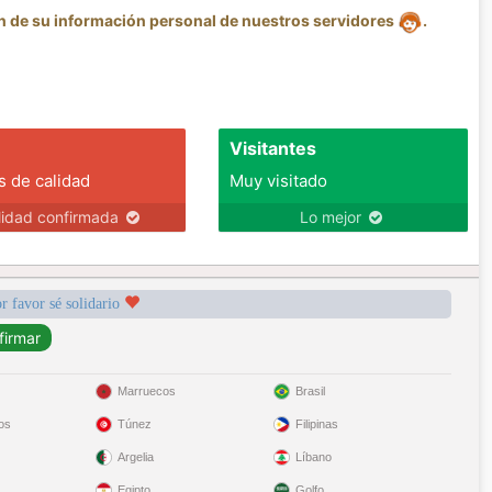
ón de su información personal de nuestros servidores
.
Visitantes
s de calidad
Muy visitado
lidad confirmada
Lo mejor
r favor sé solidario
Marruecos
Brasil
os
Túnez
Filipinas
Argelia
Líbano
Egipto
Golfo