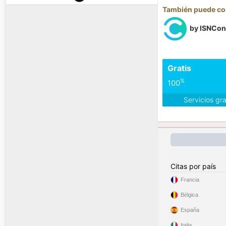
También puede con
by ISNCon
Gratis
%
100
Servicios gr
Citas por país
Francia
Bélgica
España
Italia