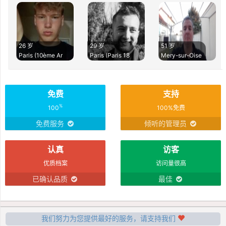
26 岁
29 岁
51 岁
Paris (10ème Ar
Paris (Paris 18
Mery-sur-Oise
免费
支持
%
100
100%免费
免费服务
倾听的管理员
认真
访客
优质档案
访问量很高
已确认品质
最佳
我们努力为您提供最好的服务，请支持我们