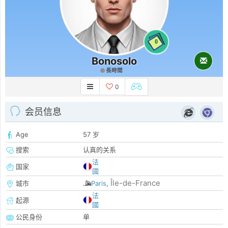
0
Bonosolo
長時間
0
会员信息
Age
57 岁
搜索
认真的关系
法
国家
國
Île-de-France
城市
Paris
,
法
起源
國
公民身份
单