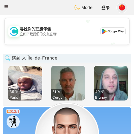
olombia
Citas
Toggle
Mode
登录
navigation
💖
寻找你的理想伴侣
💖
立即下载我们的交友应用！
💕
💕
遇到 人 Île-de-France
35 岁
51 岁
40 岁
Paris
Cergy
Brunoy
0.2/1