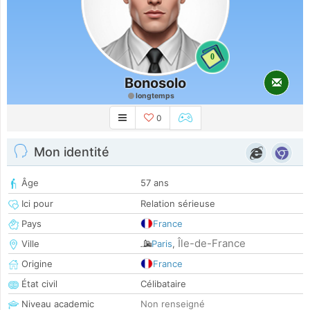
0
Bonosolo
longtemps
0
Mon identité
Âge
57 ans
Ici pour
Relation sérieuse
Pays
France
Île-de-France
Ville
Paris
,
Origine
France
État civil
Célibataire
Niveau academic
Non renseigné