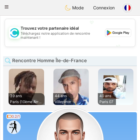
olombia
Citas
Toggle
Mode
Connexion
navigation
💖
Trouvez votre partenaire idéal
Téléchargez notre application de rencontre
💖
maintenant !
💕
💕
Rencontre Homme Île-de-France
39 ans
44 ans
40 ans
Paris (10ème Arron
Villepinte
Paris 07
0.2/1