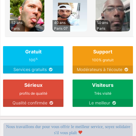
52 ans
40 ans
50 ans
Paris
Paris 07
Paris
Gratuit
Support
%
100
100% gratuit
Services gratuits
Modérateurs à l'écoute
Sérieux
Visiteurs
profils de qualité
Très visité
Qualité confirmée
Le meilleur
Nous travaillons dur pour vous offrir le meilleur service, soyez solidaire
s'il vous plaît