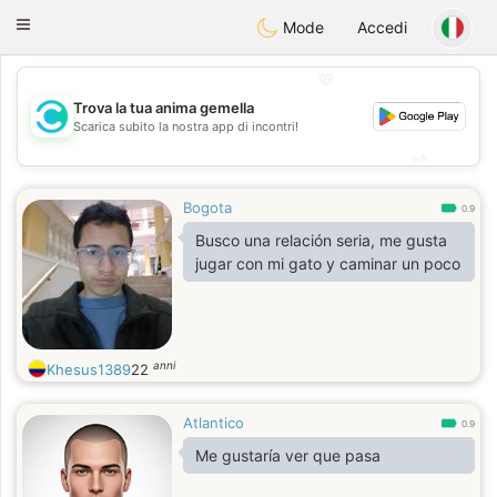
olombia
Citas
Toggle
Mode
Accedi
navigation
💖
Trova la tua anima gemella
💖
Scarica subito la nostra app di incontri!
💕
💕
Bogota
0.9
Busco una relación seria, me gusta
jugar con mi gato y caminar un poco
anni
Khesus1389
22
Atlantico
0.9
Me gustaría ver que pasa