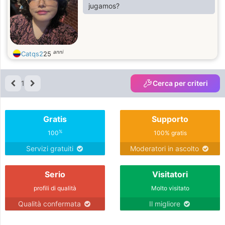
jugamos?
anni
Catqs2
25
1
Cerca per criteri
Gratis
Supporto
%
100
100% gratis
Servizi gratuiti
Moderatori in ascolto
Serio
Visitatori
profili di qualità
Molto visitato
Qualità confermata
Il migliore