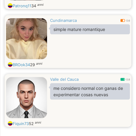
anni
Patronq11
34
Cundinamarca
0.6
simple mature romantique
anni
BROok34
29
Valle del Cauca
0.8
me considero normal con ganas de
experimentar cosas nuevas
anni
Fiquin73
52