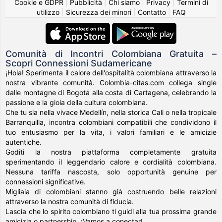
Cookie e GDPR
|
Pubblicità
|
Chi siamo
|
Privacy
|
Termini di
utilizzo
|
Sicurezza dei minori
|
Contatto
|
FAQ
Comunità di Incontri Colombiana Gratuita –
Scopri Connessioni Sudamericane
¡Hola! Sperimenta il calore dell'ospitalità colombiana attraverso la
nostra vibrante comunità. Colombia-citas.com collega single
dalle montagne di Bogotá alla costa di Cartagena, celebrando la
passione e la gioia della cultura colombiana.
Che tu sia nella vivace Medellín, nella storica Cali o nella tropicale
Barranquilla, incontra colombiani compatibili che condividono il
tuo entusiasmo per la vita, i valori familiari e le amicizie
autentiche.
Goditi la nostra piattaforma completamente gratuita
sperimentando il leggendario calore e cordialità colombiana.
Nessuna tariffa nascosta, solo opportunità genuine per
connessioni significative.
Migliaia di colombiani stanno già costruendo belle relazioni
attraverso la nostra comunità di fiducia.
Lascia che lo spirito colombiano ti guidi alla tua prossima grande
amicizia o partnership. ¡Vamos a conectar!