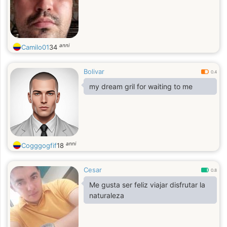
anni
Camilo01
34
Bolivar
0.4
my dream gril for waiting to me
anni
Cogggogfif
18
Cesar
0.8
Me gusta ser feliz viajar disfrutar la
naturaleza