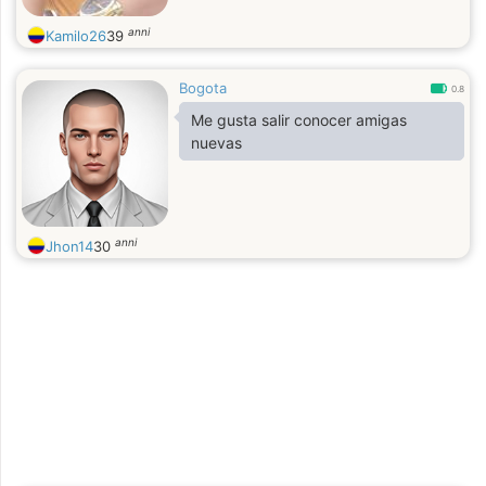
anni
Kamilo26
39
Bogota
0.8
Me gusta salir conocer amigas
nuevas
anni
Jhon14
30