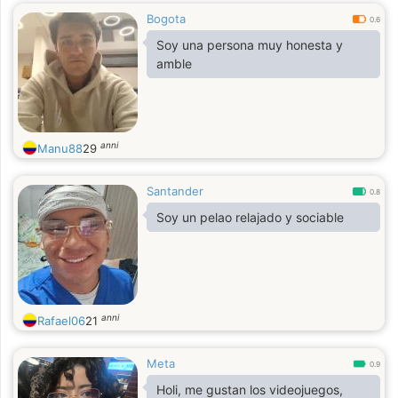
Bogota
0.6
Soy una persona muy honesta y
amble
anni
Manu88
29
Santander
0.8
Soy un pelao relajado y sociable
anni
Rafael06
21
Meta
0.9
Holi, me gustan los videojuegos,