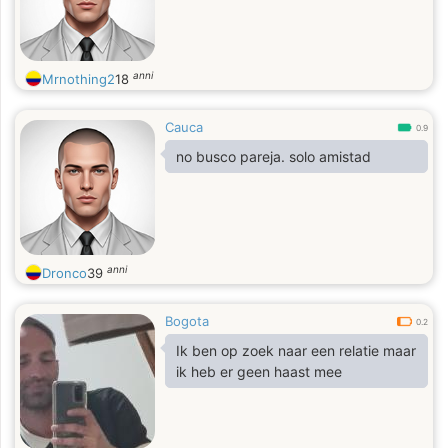
anni
Mrnothing2
18
Cauca
0.9
no busco pareja. solo amistad
anni
Dronco
39
Bogota
0.2
Ik ben op zoek naar een relatie maar
ik heb er geen haast mee