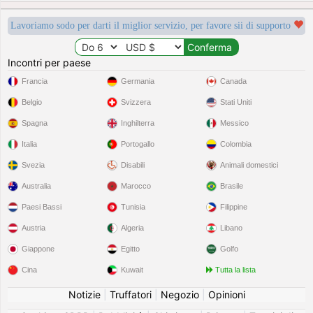
Lavoriamo sodo per darti il miglior servizio, per favore sii di supporto
Incontri per paese
Francia
Germania
Canada
Belgio
Svizzera
Stati Uniti
Spagna
Inghilterra
Messico
Italia
Portogallo
Colombia
Svezia
Disabili
Animali domestici
Australia
Marocco
Brasile
Paesi Bassi
Tunisia
Filippine
Austria
Algeria
Libano
Giappone
Egitto
Golfo
Cina
Kuwait
Tutta la lista
Notizie
|
Truffatori
|
Negozio
|
Opinioni