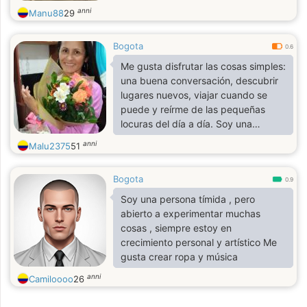
anni
Manu88
29
Bogota
0.6
Me gusta disfrutar las cosas simples:
una buena conversación, descubrir
lugares nuevos, viajar cuando se
puede y reírme de las pequeñas
locuras del día a día. Soy una
persona Inteligente, responsable,
anni
Malu2375
51
sincera, y con sentido del humor.
Valoro la honestidad, el respeto y las
Bogota
personas que saben ser ellas
0.9
mismas. Busco conocer a alguien
Soy una persona tímida , pero
con quien haya buena conexión,
abierto a experimentar muchas
compartir buenos momentos y ver
cosas , siempre estoy en
qué surge sin forzar las cosas.
crecimiento personal y artístico Me
gusta crear ropa y música
anni
Camiloooo
26