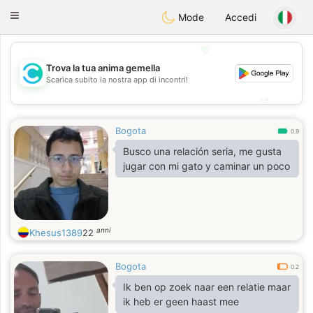
olombia
Citas
Toggle
Mode
Accedi
navigation
💖
Trova la tua anima gemella
💖
Scarica subito la nostra app di incontri!
💕
💕
Bogota
0.9
Busco una relación seria, me gusta
jugar con mi gato y caminar un poco
anni
Khesus1389
22
Bogota
0.2
Ik ben op zoek naar een relatie maar
ik heb er geen haast mee