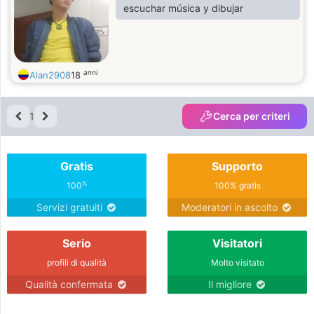
escuchar música y dibujar
anni
Alan2908
18
1
Cerca per criteri
Gratis
Supporto
%
100
100% gratis
Servizi gratuiti
Moderatori in ascolto
Serio
Visitatori
profili di qualità
Molto visitato
Qualità confermata
Il migliore