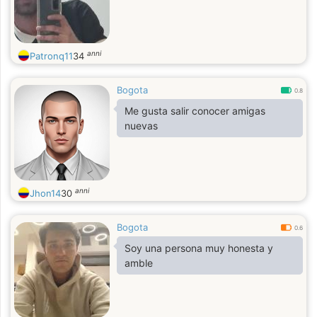
anni
Patronq11
34
Bogota
0.8
Me gusta salir conocer amigas
nuevas
anni
Jhon14
30
Bogota
0.6
Soy una persona muy honesta y
amble