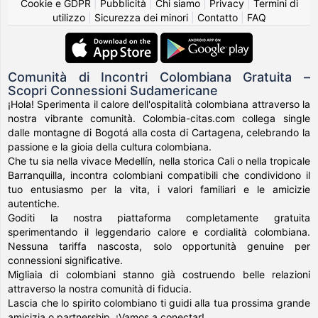
Cookie e GDPR
|
Pubblicità
|
Chi siamo
|
Privacy
|
Termini di
utilizzo
|
Sicurezza dei minori
|
Contatto
|
FAQ
Comunità di Incontri Colombiana Gratuita –
Scopri Connessioni Sudamericane
¡Hola! Sperimenta il calore dell'ospitalità colombiana attraverso la
nostra vibrante comunità. Colombia-citas.com collega single
dalle montagne di Bogotá alla costa di Cartagena, celebrando la
passione e la gioia della cultura colombiana.
Che tu sia nella vivace Medellín, nella storica Cali o nella tropicale
Barranquilla, incontra colombiani compatibili che condividono il
tuo entusiasmo per la vita, i valori familiari e le amicizie
autentiche.
Goditi la nostra piattaforma completamente gratuita
sperimentando il leggendario calore e cordialità colombiana.
Nessuna tariffa nascosta, solo opportunità genuine per
connessioni significative.
Migliaia di colombiani stanno già costruendo belle relazioni
attraverso la nostra comunità di fiducia.
Lascia che lo spirito colombiano ti guidi alla tua prossima grande
amicizia o partnership. ¡Vamos a conectar!