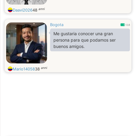
anni
Daavi2026
48
Bogota
0.8
Me gustaria conocer una gran
persona para que podamos ser
buenos amigos.
anni
Mario14058
38