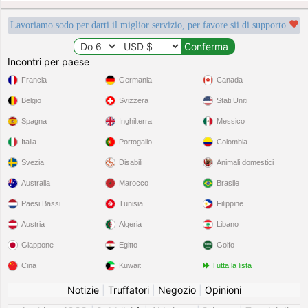
Lavoriamo sodo per darti il miglior servizio, per favore sii di supporto
Incontri per paese
Francia
Germania
Canada
Belgio
Svizzera
Stati Uniti
Spagna
Inghilterra
Messico
Italia
Portogallo
Colombia
Svezia
Disabili
Animali domestici
Australia
Marocco
Brasile
Paesi Bassi
Tunisia
Filippine
Austria
Algeria
Libano
Giappone
Egitto
Golfo
Cina
Kuwait
Tutta la lista
Notizie
|
Truffatori
|
Negozio
|
Opinioni