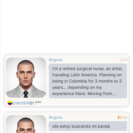
Bogota
0
I’m a retired surgical nurse, an artist,
traveling Latin America. Planning on
being in Colombia for 3 months to 3
years… depending on my
experience there. Moving from
Mexico to Bogota on June 23rd. I’m
anni
Erikh1974
51
an INFJ, Sajutarious.
Bogota
0.2
olis estoy buscando mi pareja