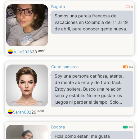
Bogota
0
Somos una pareja francesa de
vacaciones en Colombia del 11 al 19
de abril, para conocer gente nueva.
anni
Julie2026
33
Cundinamarca
0.4
Soy una persona cariñosa, atenta,
de mente abierta y de trato fácil.
Estoy soltera. Busco una relación
seria y estable. No me gustan los
juegos ni perder el tiempo. Solo
quiero un hombre que me apoye y
anni
Sarah002
29
luchemos juntos.
Bogota
0.8
Hola cómo están, me gusta