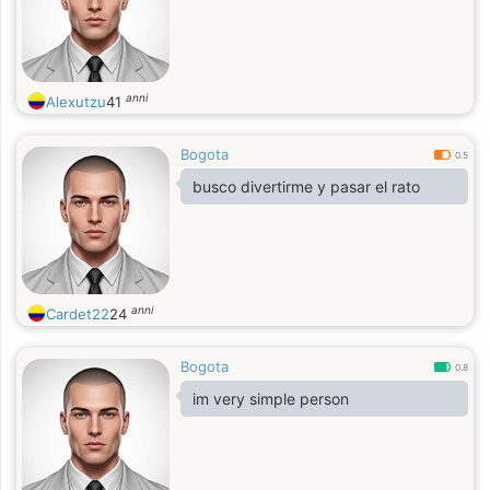
anni
Alexutzu
41
Bogota
0.5
busco divertirme y pasar el rato
anni
Cardet22
24
Bogota
0.8
im very simple person