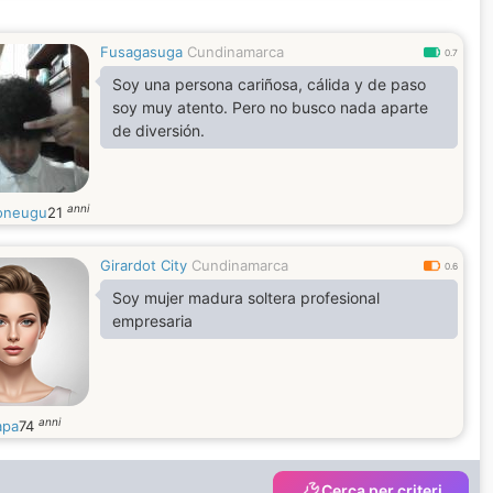
Fusagasuga
Cundinamarca
0.7
Soy una persona cariñosa, cálida y de paso
soy muy atento. Pero no busco nada aparte
de diversión.
anni
oneugu
21
Girardot City
Cundinamarca
0.6
Soy mujer madura soltera profesional
empresaria
anni
apa
74
Cerca per criteri