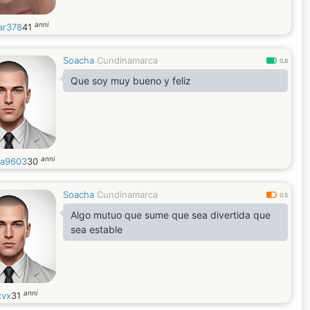
anni
r378
41
Soacha
Cundinamarca
0.8
Que soy muy bueno y feliz
anni
ia9603
30
Soacha
Cundinamarca
0.5
Algo mutuo que sume que sea divertida que
sea estable
anni
xvx
31