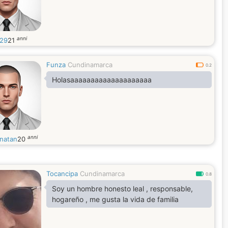
anni
29
21
Funza
Cundinamarca
0.2
Holasaaaaaaaaaaaaaaaaaaaa
anni
natan
20
Tocancipa
Cundinamarca
0.8
Soy un hombre honesto leal , responsable,
hogareño , me gusta la vida de familia