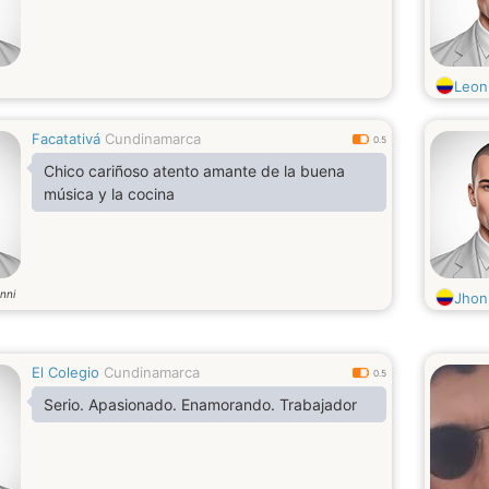
Leon
Facatativá
Cundinamarca
0.5
Chico cariñoso atento amante de la buena
música y la cocina
nni
Jhon
El Colegio
Cundinamarca
0.5
Serio. Apasionado. Enamorando. Trabajador