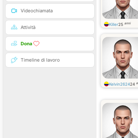
Videochiamata
anni
Killer
25
Attività
Dona
Timeline di lavoro
a
Kelvin2624
24