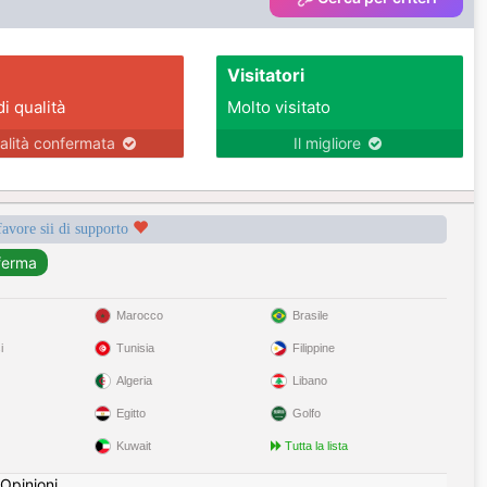
Visitatori
di qualità
Molto visitato
alità confermata
Il migliore
favore sii di supporto
Marocco
Brasile
i
Tunisia
Filippine
Algeria
Libano
Egitto
Golfo
Kuwait
Tutta la lista
Opinioni