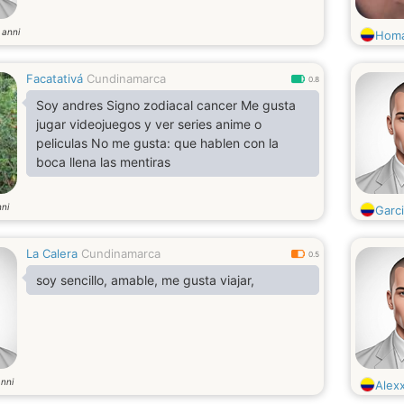
anni
0
Homa
Facatativá
Cundinamarca
0.8
Soy andres Signo zodiacal cancer Me gusta
jugar videojuegos y ver series anime o
peliculas No me gusta: que hablen con la
boca llena las mentiras
ni
Garc
La Calera
Cundinamarca
0.5
soy sencillo, amable, me gusta viajar,
nni
Alex