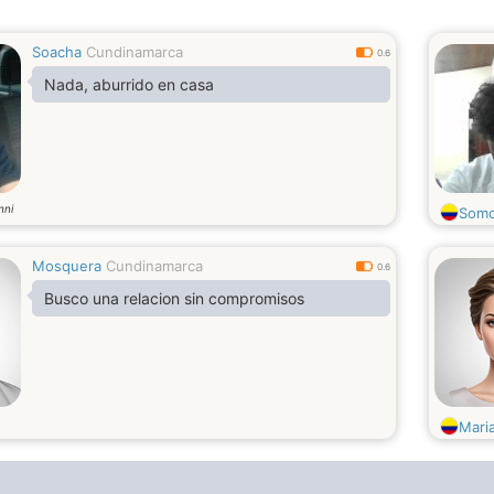
Soacha
Cundinamarca
0.6
Nada, aburrido en casa
nni
Som
Mosquera
Cundinamarca
0.6
Busco una relacion sin compromisos
Mari