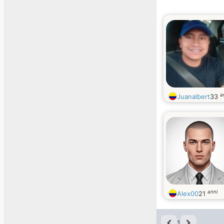
a
Juanalbert
33
anni
Alex00
21
1