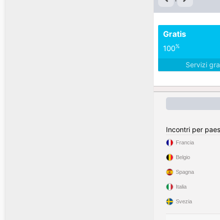
Gratis
%
100
Servizi gra
Incontri per pae
Francia
Belgio
Spagna
Italia
Svezia