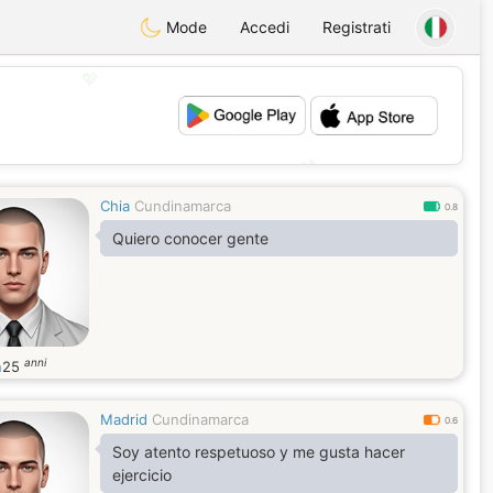
Mode
Accedi
Registrati
💖
💕
Chia
Cundinamarca
0.8
Quiero conocer gente
anni
n
25
Madrid
Cundinamarca
0.6
Soy atento respetuoso y me gusta hacer
ejercicio