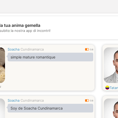
la tua anima gemella
💖
subito la nostra app di incontri!
💕
Soacha
Cundinamarca
0.6
simple mature romantique
i
Tata
Soacha
Cundinamarca
0.6
Soy de Soacha Cundinamarca