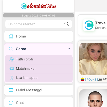
olombia
Citas
Bogota 2026-08-08 07:03
Trova 
Scarica 
Home
Cerca
Tutti i profili
Matchmaker
Usa la mappa
ann
BROok34
29
I Miei Messaggi
Chat