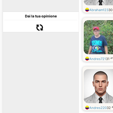
Abraham123
3
Dai la tua opinione
an
Andres721
31
a
Andres220
32