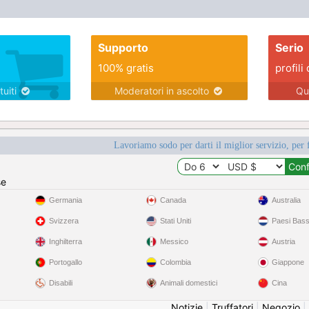
Supporto
Serio
100% gratis
profili 
tuiti
Moderatori in ascolto
Qu
Lavoriamo sodo per darti il miglior servizio, per 
se
Germania
Canada
Australia
Svizzera
Stati Uniti
Paesi Bass
Inghilterra
Messico
Austria
Portogallo
Colombia
Giappone
Disabili
Animali domestici
Cina
Notizie
|
Truffatori
|
Negozio
|