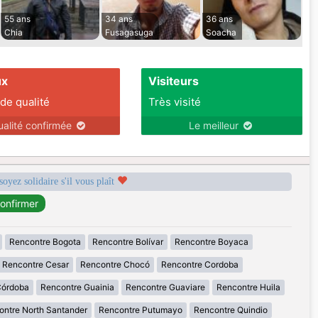
55 ans
34 ans
36 ans
Chia
Fusagasuga
Soacha
ux
Visiteurs
 de qualité
Très visité
ualité confirmée
Le meilleur
soyez solidaire s'il vous plaît
Rencontre Bogota
Rencontre Bolívar
Rencontre Boyaca
Rencontre Cesar
Rencontre Chocó
Rencontre Cordoba
Córdoba
Rencontre Guainia
Rencontre Guaviare
Rencontre Huila
ontre North Santander
Rencontre Putumayo
Rencontre Quindio