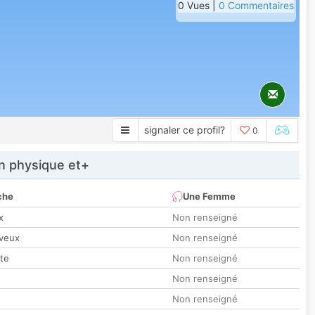
0 Vues |
0 Commentaires
signaler ce profil?
0
 physique et+
che
Une Femme
x
Non renseigné
veux
Non renseigné
tte
Non renseigné
Non renseigné
Non renseigné