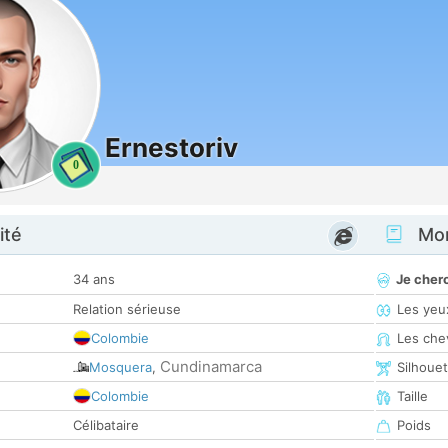
Ernestoriv
0
ité
Mon
34 ans
Je cher
Relation sérieuse
Les yeu
Colombie
Les che
Cundinamarca
Mosquera
,
Silhoue
Colombie
Taille
Célibataire
Poids