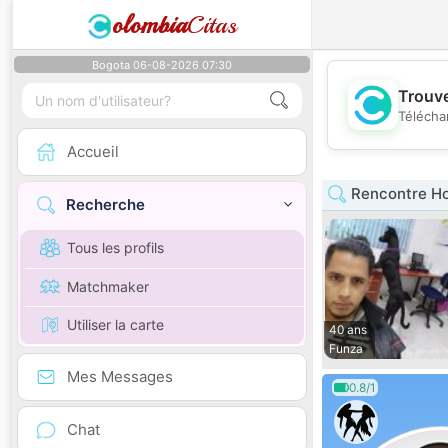
olombia
Citas
Bogota 06-08-2026 07:30
Trouve
Télécha
Accueil
Rencontre H
Recherche
Tous les profils
Matchmaker
Utiliser la carte
40 ans
Funza
Mes Messages
0.8/1
Chat