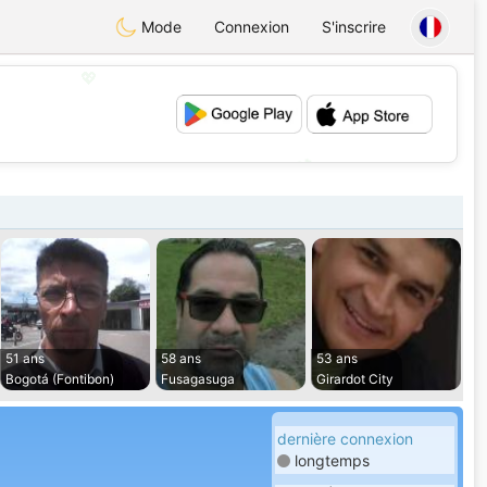
Mode
Connexion
S'inscrire
💖
💕
51 ans
58 ans
53 ans
Bogotá (Fontibon)
Fusagasuga
Girardot City
dernière connexion
longtemps