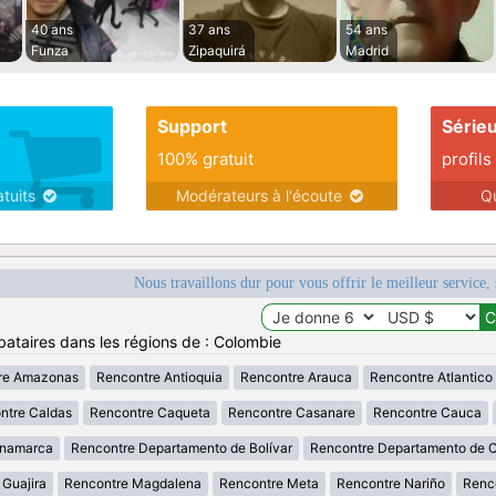
40 ans
37 ans
54 ans
Funza
Zipaquirá
Madrid
Support
Série
100% gratuit
profils
atuits
Modérateurs à l'écoute
Q
Nous travaillons dur pour vous offrir le meilleur service, 
bataires dans les régions de : Colombie
re Amazonas
Rencontre Antioquia
Rencontre Arauca
Rencontre Atlantico
ntre Caldas
Rencontre Caqueta
Rencontre Casanare
Rencontre Cauca
inamarca
Rencontre Departamento de Bolívar
Rencontre Departamento de 
 Guajira
Rencontre Magdalena
Rencontre Meta
Rencontre Nariño
Renc