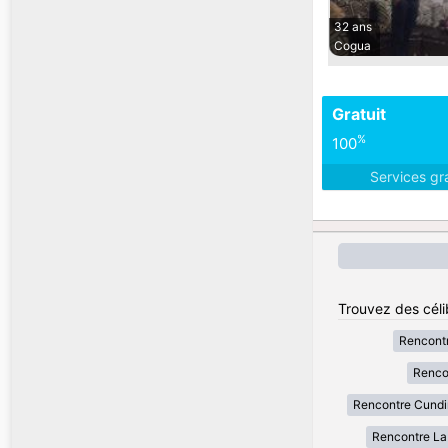
32 ans
Cogua
Gratuit
%
100
Services gr
Trouvez des céli
Rencont
Renco
Rencontre Cund
Rencontre La