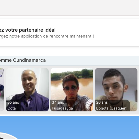
z votre partenaire idéal
💖
rgez notre application de rencontre maintenant !
💕
omme Cundinamarca
55 ans
34 ans
26 ans
Cota
Fusagasuga
Bogotá (Usaquen)