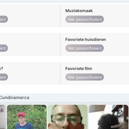
Muzieksmaak
eerd
Niet gespecificeerd
Favoriete huisdieren
eerd
Niet gespecificeerd
n?
Favoriete film
eerd
Niet gespecificeerd
Cundinamarca