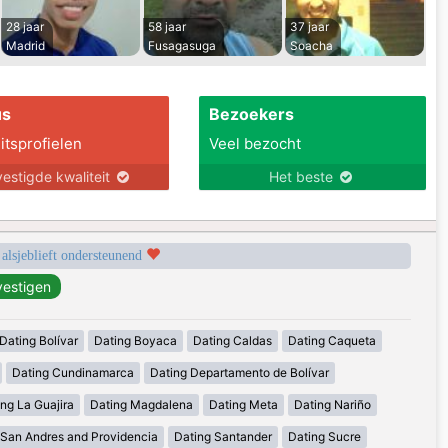
28 jaar
58 jaar
37 jaar
Madrid
Fusagasuga
Soacha
us
Bezoekers
itsprofielen
Veel bezocht
estigde kwaliteit
Het beste
 alsjeblieft ondersteunend
Dating Bolívar
Dating Boyaca
Dating Caldas
Dating Caqueta
Dating Cundinamarca
Dating Departamento de Bolívar
ng La Guajira
Dating Magdalena
Dating Meta
Dating Nariño
 San Andres and Providencia
Dating Santander
Dating Sucre