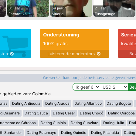
31 jaar
54 jaar
21 jaar
Facatativá
Madrid
Fusagasuga
Ondersteuning
Serie
100% gratis
kwalite
nsten
Luisterende moderators
Bev
We werken hard om je de beste service te geven, wees
de gebieden van: Colombia
onas
Dating Antioquia
Dating Arauca
Dating Atlantico
Dating Bogota
ng Casanare
Dating Cauca
Dating Cesar
Dating Chocó
Dating Cordoba
rtamento de Córdoba
Dating Guainia
Dating Guaviare
Dating Huila
Dati
th Santander
Dating Putumayo
Dating Quindio
Dating Risaralda
Dating