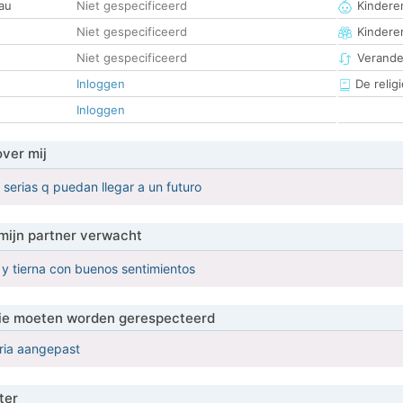
au
Niet gespecificeerd
Kinderen
Niet gespecificeerd
Kindere
Niet gespecificeerd
Verander
Inloggen
De religi
Inloggen
over mij
 serias q puedan llegar a un futuro
mijn partner verwacht
y tierna con buenos sentimientos
 die moeten worden gerespecteerd
eria aangepast
ter