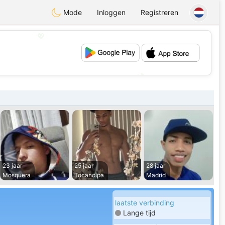
Mode
Inloggen
Registreren
💖
💕
23 jaar
25 jaar
28 jaar
Mosquera
Tocancipa
Madrid
laatste verbinding
Lange tijd