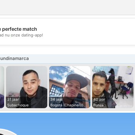
e perfecte match
💖
d nu onze dating-app!
💕
Cundinamarca
31 jaar
34 jaar
40 jaar
Subachoque
Bogotá (Chapinero)
Funza