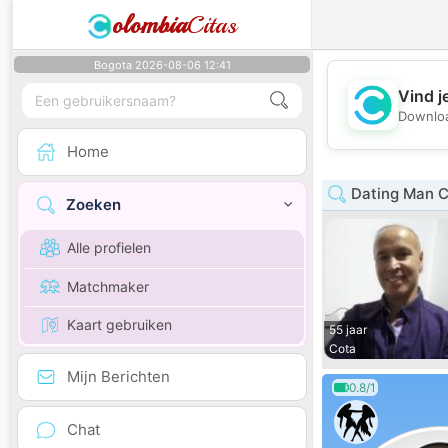
olombia
Citas
Bogota 2026-08-06 12:41
Vind j
Downloa
Home
Dating Man 
Zoeken
Alle profielen
Matchmaker
Kaart gebruiken
55 jaar
Cota
Mijn Berichten
0.8/1
Chat