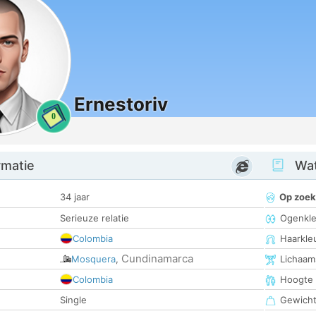
Ernestoriv
0
rmatie
Wat
34 jaar
Op zoek
Serieuze relatie
Ogenkle
Colombia
Haarkle
Cundinamarca
Mosquera
,
Lichaam
Colombia
Hoogte
Single
Gewich