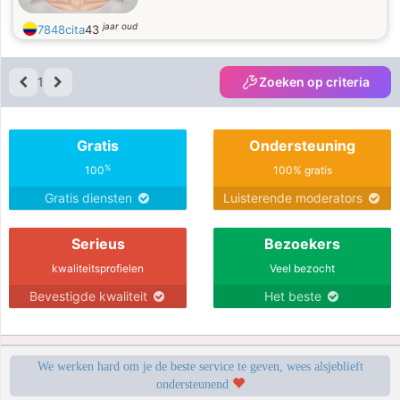
jaar oud
7848cita
43
1
Zoeken op criteria
Gratis
Ondersteuning
%
100
100% gratis
Gratis diensten
Luisterende moderators
Serieus
Bezoekers
kwaliteitsprofielen
Veel bezocht
Bevestigde kwaliteit
Het beste
We werken hard om je de beste service te geven, wees alsjeblieft
ondersteunend