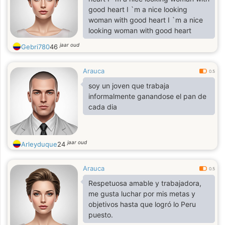
good heart I `m a nice looking
woman with good heart I `m a nice
looking woman with good heart
jaar oud
Gebri780
46
Arauca
0.5
soy un joven que trabaja
informalmente ganandose el pan de
cada dia
jaar oud
Arleyduque
24
Arauca
0.5
Respetuosa amable y trabajadora,
me gusta luchar por mis metas y
objetivos hasta que logró lo Peru
puesto.