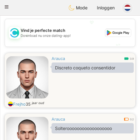
olombia
Citas
Toggle
Mode
Inloggen
navigation
💖
Vind je perfecte match
💖
Download nu onze dating-app!
💕
💕
Arauca
0.9
Discreto coqueto consentidor
jaar oud
Frejho
35
Arauca
0.2
Solteroooooooooooooooooo