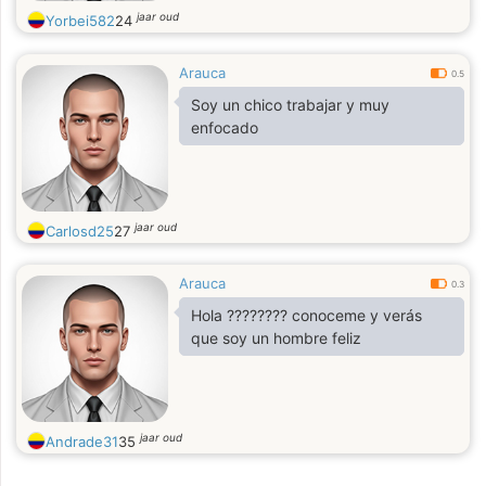
jaar oud
Yorbei582
24
Arauca
0.5
Soy un chico trabajar y muy
enfocado
jaar oud
Carlosd25
27
Arauca
0.3
Hola ???????? conoceme y verás
que soy un hombre feliz
jaar oud
Andrade31
35