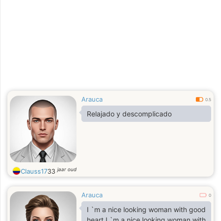
Arauca
0.5
Relajado y descomplicado
jaar oud
Clauss17
33
Arauca
0
I `m a nice looking woman with good
heart I `m a nice looking woman with