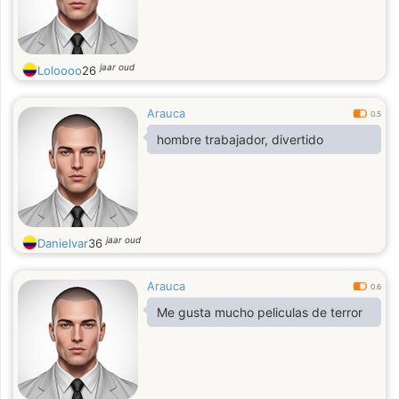
jaar oud
Loloooo
26
Arauca
0.5
hombre trabajador, divertido
jaar oud
Danielvar
36
Arauca
0.6
Me gusta mucho peliculas de terror