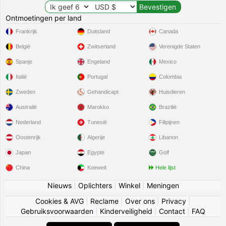
Ontmoetingen per land
Frankrijk
Duitsland
Canada
België
Zwitserland
Verenigde Staten
Spanje
Engeland
Mexico
Italië
Portugal
Colombia
Zweden
Gehandicapt
Huisdieren
Australië
Marokko
Brazilië
Nederland
Tunesië
Filipijnen
Oostenrijk
Algerije
Libanon
Japan
Egypte
Golf
China
Koeweit
Hele lijst
Nieuws
|
Oplichters
|
Winkel
|
Meningen
Cookies & AVG
|
Reclame
|
Over ons
|
Privacy
|
Gebruiksvoorwaarden
|
Kinderveiligheid
|
Contact
|
FAQ