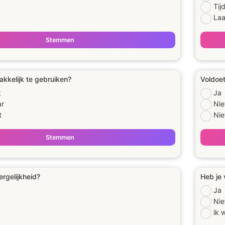
Tij
Laa
Stemmen
akkelijk te gebruiken?
Voldoet
k
Ja
ar
Nie
t
Niet
Stemmen
ergelijkheid?
Heb je 
Ja
Nie
ik 