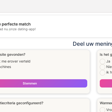
e perfecte match
d nu onze dating-app!
💖
💕
Deel uw menin
 site gevonden?
Is het 
 me erover verteld
Ja
chines
Nie
ik 
Stemmen
tiecriteria geconfigureerd?
Wanneer
Vro