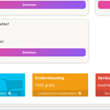
Stemmen
iefde?
iet
Stemmen
Ondersteuning
Serie
100% gratis
kwalite
nsten
Luisterende moderators
Bev