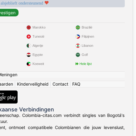
 alsjeblieft ondersteunend
Marokko
Brazilië
Tunesië
Filipijnen
Algerije
Libanon
Egypte
Golf
Koeweit
Hele lijst
Meningen
aarden
|
Kinderveiligheid
|
Contact
|
FAQ
kaanse Verbindingen
eenschap. Colombia-citas.com verbindt singles van Bogotá's
uur.
 bent, ontmoet compatibele Colombianen die jouw levenslust,