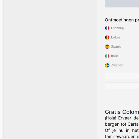
Ontmoetingen pe
Frankrijk
België
Spanje
Italië
Zweden
Gratis Colo
¡Hola! Ervaar d
bergen tot Carta
Of je nu in het
familiewaarden 