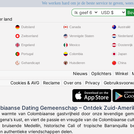
We werken hard om je de beste service te geven, wees
r land
Duitsland
Canada
Australië
Zwitserland
Verenigde Staten
Nederland
Engeland
Mexico
Oostenrijk
Portugal
Colombia
Japan
Gehandicapt
Huisdieren
China
Nieuws
|
Oplichters
|
Winkel
|
Cookies & AVG
|
Reclame
|
Over ons
|
Privacy
|
Gebruiksvoorw
mbiaanse Dating Gemeenschap – Ontdek Zuid-Ameri
e warmte van Colombiaanse gastvrijheid door onze levendige gem
gena's kust, en viert de passie en vreugde van de Colombiaanse cult
 bruisende Medellín, historische Cali of tropische Barranquilla
en authentieke vriendschappen delen.