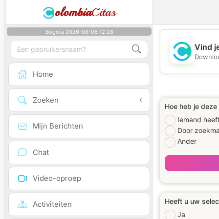
olombia
Citas
Bogota 2026-08-06 12:28
Vind j
Downloa
Home
Zoeken
Hoe heb je deze
Iemand heeft
Mijn Berichten
Door zoekma
Ander
Chat
Video-oproep
Heeft u uw selec
Activiteiten
Ja