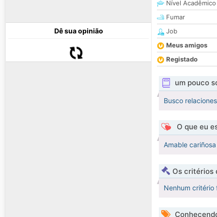
Nível Acadêmico
Fumar
Dê sua opinião
Job
Meus amigos
Registado
um pouco s
Busco relaciones
O que eu es
Amable cariñosa 
Os critérios
Nenhum critério 
Conhecendo