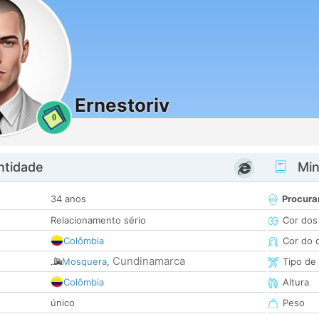
Ernestoriv
0
ntidade
Minh
34 anos
Procura
Relacionamento sério
Cor dos
Colômbia
Cor do 
Cundinamarca
Mosquera
,
Tipo de
Colômbia
Altura
único
Peso