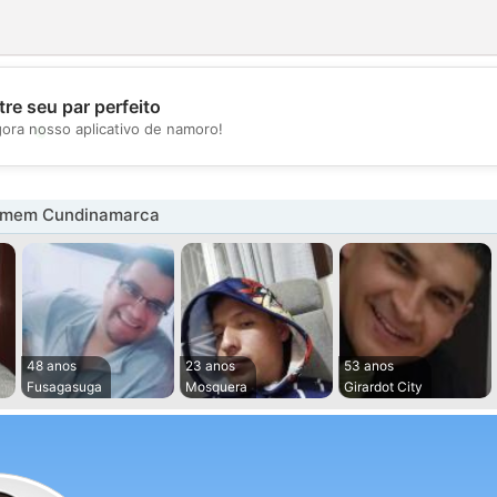
re seu par perfeito
💖
gora nosso aplicativo de namoro!
💕
omem Cundinamarca
48 anos
23 anos
53 anos
Fusagasuga
Mosquera
Girardot City