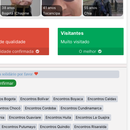
38 anos
41 anos
55 anos
Bogotá (Chapine
Tocancipa
Chia
Visitantes
 de qualidade
Muito visitado
lidade confirmada
O melhor
a solidário por favor
os Bogota
Encontros Bolívar
Encontros Boyaca
Encontros Caldas
ntros Chocó
Encontros Cordoba
Encontros Cundinamarca
nia
Encontros Guaviare
Encontros Huila
Encontros La Guajira
Encontros Putumayo
Encontros Quindio
Encontros Risaralda