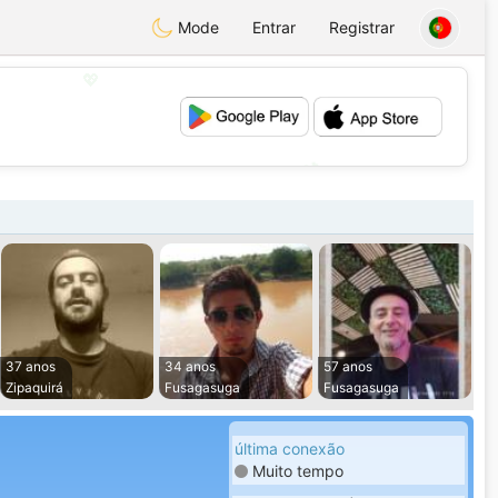
Mode
Entrar
Registrar
💖
💕
37 anos
34 anos
57 anos
Zipaquirá
Fusagasuga
Fusagasuga
última conexão
Muito tempo