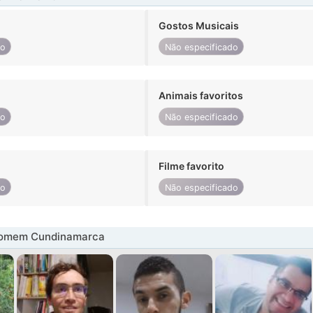
Gostos Musicais
do
Não especificado
Animais favoritos
do
Não especificado
Filme favorito
do
Não especificado
homem Cundinamarca