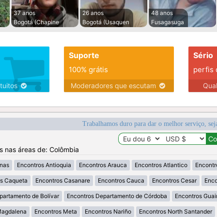
37 anos
26 anos
48 anos
Bogotá (Chapine
Bogotá (Usaquen
Fusagasuga
Suporte
Sério
100% grátis
perfis
tuitos
Moderadores que escutam
Qua
Trabalhamos duro para dar o melhor serviço, sej
os nas áreas de: Colômbia
nas
Encontros Antioquia
Encontros Arauca
Encontros Atlantico
Encontr
os Caqueta
Encontros Casanare
Encontros Cauca
Encontros Cesar
Enco
partamento de Bolívar
Encontros Departamento de Córdoba
Encontros Guai
Magdalena
Encontros Meta
Encontros Nariño
Encontros North Santander