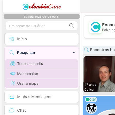
olombia
Citas
Bogota 2026-08-06 00:51
Encont
Baixe a
Início
Encontros h
Pesquisar
Todos os perfis
Matchmaker
Usar o mapa
47 anos
Cajica
Minhas Mensagens
0.8/1
Chat