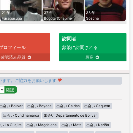
21 年
37 年
38 年
Fusagasuga
Bogotá (Chapine
Soacha
訪問者
プロフィール
頻繁に訪問される
確認済み品質
最高
います。ご協力をお願いします
出会い Bolívar
出会い Boyaca
出会い Caldas
出会い Caqueta
出会い Cundinamarca
出会い Departamento de Bolívar
 La Guajira
出会い Magdalena
出会い Meta
出会い Nariño