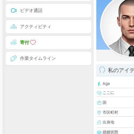
ビデオ通話
アクティビティ
寄付
作業タイムライン
私のアイ
Age
ここに
国
市区町村
出身地
婚姻状態