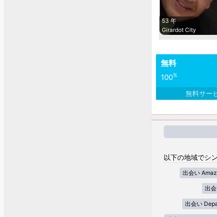
53 年
Girardot City
無料
%
100
無料サー
以下の地域でシン
出会い Amaz
出会い
出会い Depar