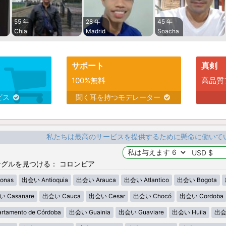
55 年
28 年
45 年
Chia
Madrid
Soacha
サポート
真剣
100%無料
高品質
ビス
聞く耳を持つモデレーター
私たちは最高のサービスを提供するために懸命に働いて
グルを見つける： コロンビア
onas
出会い Antioquia
出会い Arauca
出会い Atlantico
出会い Bogota
 Casanare
出会い Cauca
出会い Cesar
出会い Chocó
出会い Cordoba
tamento de Córdoba
出会い Guainia
出会い Guaviare
出会い Huila
出会い