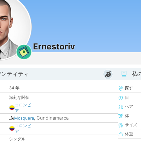
Ernestoriv
0
デンティティ
私
34 年
探す
深刻な関係
目
コロンビ
ヘア
ア
体
Cundinamarca
Mosquera
,
サイズ
コロンビ
ア
体重
シングル