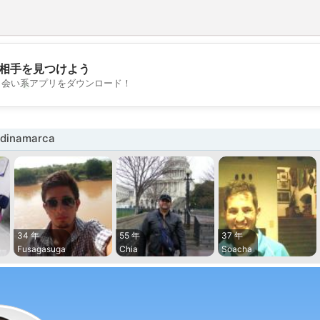
相手を見つけよう
💖
出会い系アプリをダウンロード！
💕
inamarca
34 年
55 年
37 年
Fusagasuga
Chia
Soacha