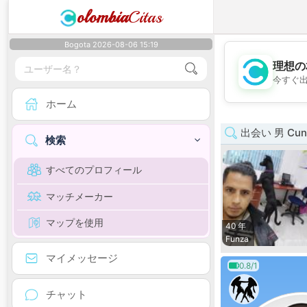
olombia
Citas
Bogota 2026-08-06 15:19
理想の
今すぐ
ホーム
出会い 男 Cund
検索
すべてのプロフィール
マッチメーカー
マップを使用
40 年
Funza
マイメッセージ
0.8/1
チャット