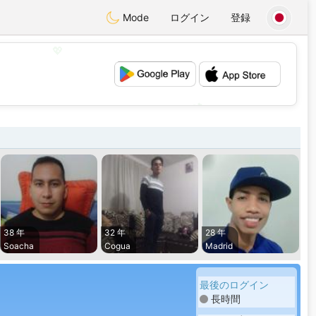
Mode
ログイン
登録
💖
💕
38 年
32 年
28 年
Soacha
Cogua
Madrid
最後のログイン
長時間