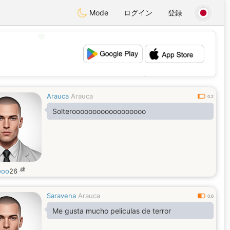
Mode
ログイン
登録
💖
💕
Arauca
Arauca
0.2
Solteroooooooooooooooooo
歳
ooo
26
Saravena
Arauca
0.6
Me gusta mucho peliculas de terror