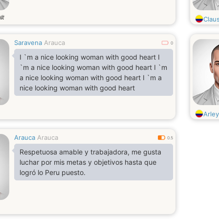
歳
Clau
Saravena
Arauca
0
I `m a nice looking woman with good heart I
`m a nice looking woman with good heart I `m
a nice looking woman with good heart I `m a
nice looking woman with good heart
Arle
Arauca
Arauca
0.5
Respetuosa amable y trabajadora, me gusta
luchar por mis metas y objetivos hasta que
logró lo Peru puesto.