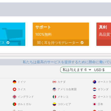
サポート
真剣
100%無料
高品質
ビス
聞く耳を持つモデレーター
私たちは最高のサービスを提供するために懸命に働いて
ドイツ
カナダ
オースト
スイス
アメリカ合衆国
オランダ
イングランド
メキシコ
オースト
ポルトガル
コロンビア
日本