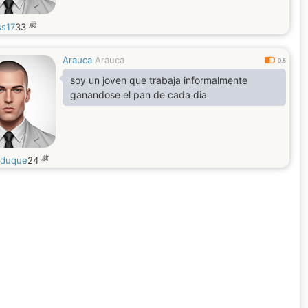
歳
ss17
33
Arauca
Arauca
0.5
soy un joven que trabaja informalmente
ganandose el pan de cada dia
歳
yduque
24