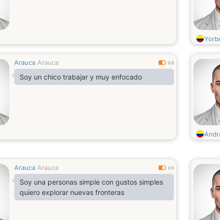
Yorb
Arauca
Arauca
0.5
Soy un chico trabajar y muy enfocado
Andr
Arauca
Arauca
0.5
Soy una personas simple con gustos simples
quiero explorar nuevas fronteras