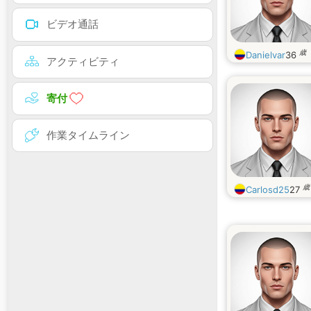
ビデオ通話
歳
Danielvar
36
アクティビティ
寄付
作業タイムライン
歳
Carlosd25
27