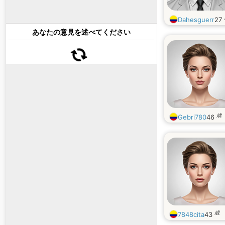
Dahesguerr
27
あなたの意見を述べてください
歳
Gebri780
46
歳
7848cita
43