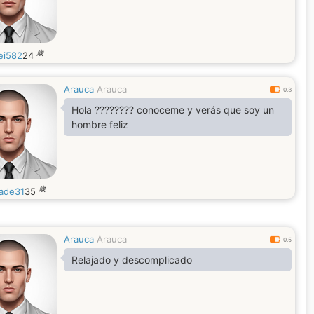
歳
ei582
24
Arauca
Arauca
0.3
Hola ???????? conoceme y verás que soy un
hombre feliz
歳
ade31
35
Arauca
Arauca
0.5
Relajado y descomplicado