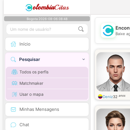
olombia
Citas
Bogota 2026-08-06 08:48
Encont
Baixe a
Início
Pesquisar
Todos os perfis
Matchmaker
Usar o mapa
anos
Deniz
32
Minhas Mensagens
Chat