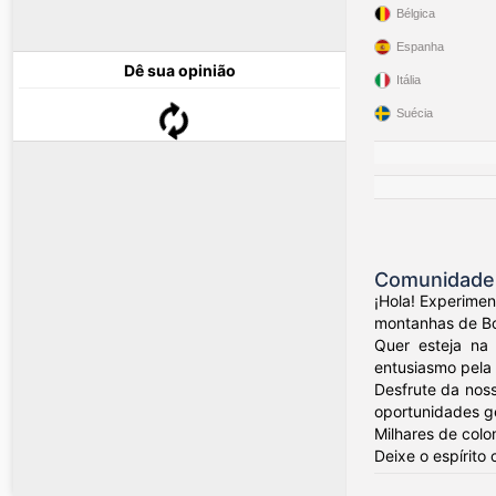
Bélgica
Espanha
Dê sua opinião
Itália
Suécia
Comunidade 
¡Hola! Experime
montanhas de Bog
Quer esteja na 
entusiasmo pela 
Desfrute da nos
oportunidades ge
Milhares de colo
Deixe o espírito