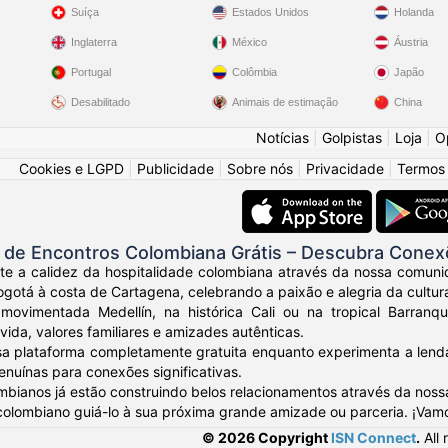
Suíça
Estados Unidos
Holanda
Inglaterra
México
Áustria
Portugal
Colômbia
Japão
Desabilitado
Animais de estimação
China
Notícias
|
Golpistas
|
Loja
|
O
Cookies e LGPD
|
Publicidade
|
Sobre nós
|
Privacidade
|
Termos
de Encontros Colombiana Grátis – Descubra Conex
nte a calidez da hospitalidade colombiana através da nossa comuni
otá à costa de Cartagena, celebrando a paixão e alegria da cultur
movimentada Medellín, na histórica Cali ou na tropical Barranq
vida, valores familiares e amizades autênticas.
sa plataforma completamente gratuita enquanto experimenta a lendá
nuínas para conexões significativas.
mbianos já estão construindo belos relacionamentos através da noss
 colombiano guiá-lo à sua próxima grande amizade ou parceria. ¡Vam
© 2026 Copyright
ISN Connect
.
All 