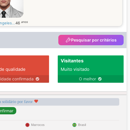
anos
ngeles...
46
Pesquisar por critérios
Visitantes
 de qualidade
Muito visitado
lidade confirmada
O melhor
a solidário por favor
Marrocos
Brasil