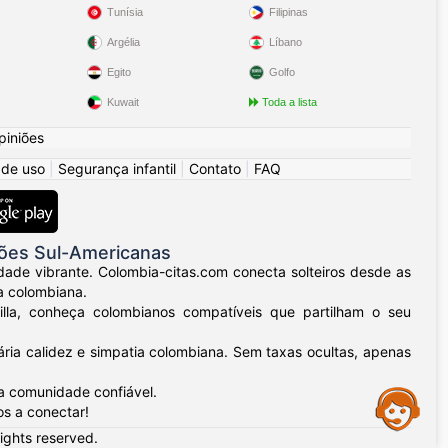
Tunísia
Filipinas
Argélia
Líbano
Egito
Golfo
Kuwait
Toda a lista
piniões
 de uso
|
Segurança infantil
|
Contato
|
FAQ
ões Sul-Americanas
dade vibrante. Colombia-citas.com conecta solteiros desde as
a colombiana.
uilla, conheça colombianos compatíveis que partilham o seu
ria calidez e simpatia colombiana. Sem taxas ocultas, apenas
a comunidade confiável.
Assistance
os a conectar!
rights reserved.