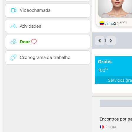
Videochamada
anos
Linna
24
Atividades
1
Doar
Cronograma de trabalho
Grátis
%
100
Serviços gra
Encontros por pa
França