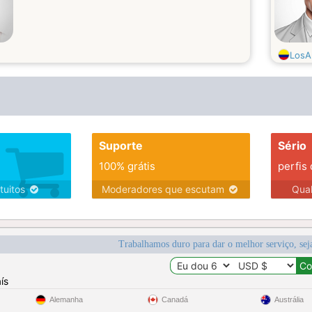
LosA
Suporte
Sério
100% grátis
perfis
tuitos
Moderadores que escutam
Qua
Trabalhamos duro para dar o melhor serviço, sej
ís
Alemanha
Canadá
Austrália