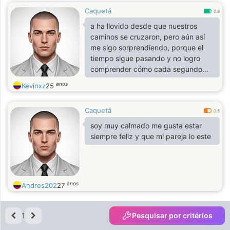
Caquetá
0.8
a ha llovido desde que nuestros
caminos se cruzaron, pero aún así
me sigo sorprendiendo, porque el
tiempo sigue pasando y no logro
comprender cómo cada segundo
que pasa estoy más enamorado de
anos
Kevinxz
25
ti.
Caquetá
0.5
soy muy calmado me gusta estar
siempre feliz y que mi pareja lo este
anos
Andres202
27
1
Pesquisar por critérios