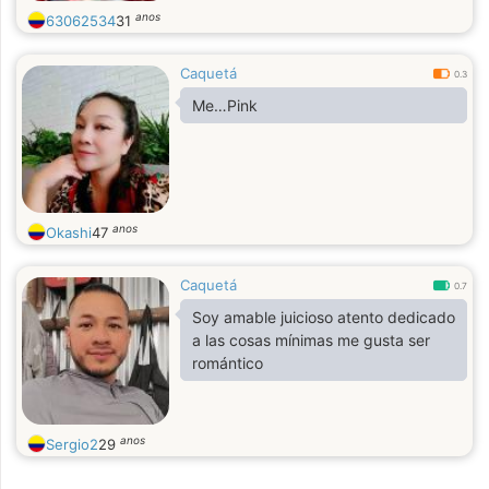
anos
63062534
31
Caquetá
0.3
Me…Pink
anos
Okashi
47
Caquetá
0.7
Soy amable juicioso atento dedicado
a las cosas mínimas me gusta ser
romántico
anos
Sergio2
29