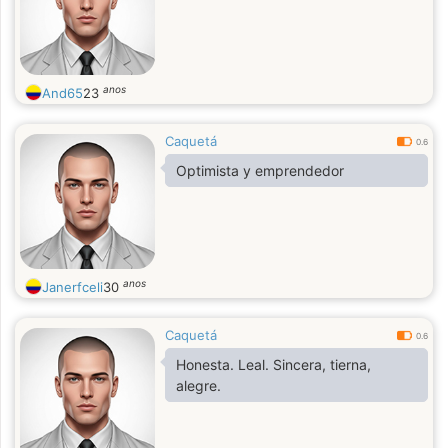
anos
And65
23
Caquetá
0.6
Optimista y emprendedor
anos
Janerfceli
30
Caquetá
0.6
Honesta. Leal. Sincera, tierna,
alegre.