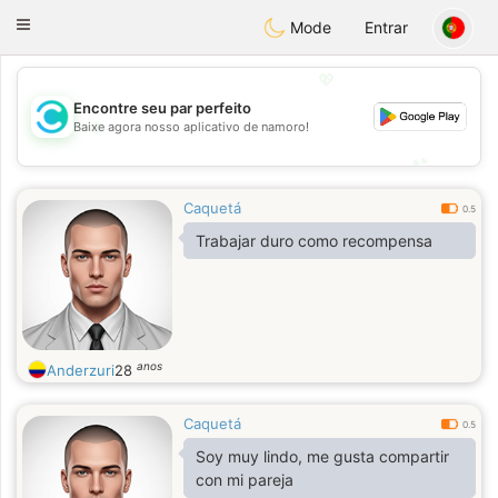
olombia
Citas
Toggle
Mode
Entrar
navigation
💖
Encontre seu par perfeito
💖
Baixe agora nosso aplicativo de namoro!
💕
💕
Caquetá
0.5
Trabajar duro como recompensa
anos
Anderzuri
28
Caquetá
0.5
Soy muy lindo, me gusta compartir
con mi pareja