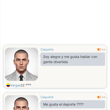
Caqueta
0.5
Soy alegre y me gusta hablar con
gente divertida
anos
Vargas
22
Caquetá
0.5
Me gusta el deporte ????