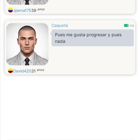
anos
Jpena175
39
Caquetá
0.8
Pues me gusta progresar y pues
nada
anos
David420
31