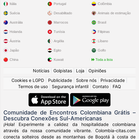
Itália
Portugal
Colômbia
Suécia
Desabilitado
Animais de estimação
Austrália
Marrocos
Brasil
Holanda
Tunísia
Filipinas
Áustria
Argélia
Líbano
Japão
Egito
Golfo
China
Kuwait
Toda a lista
Notícias
|
Golpistas
|
Loja
|
Opiniões
Cookies e LGPD
|
Publicidade
|
Sobre nós
|
Privacidade
|
Termos de uso
|
Segurança infantil
|
Contato
|
FAQ
Comunidade de Encontros Colombiana Grátis –
Descubra Conexões Sul-Americanas
¡Hola! Experimente a calidez da hospitalidade colombiana
através da nossa comunidade vibrante. Colombia-citas.com
conecta solteiros desde as montanhas de Bogotá à costa de