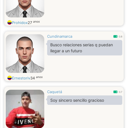
anos
Prohidox
27
Cundinamarca
0.8
Busco relaciones serias q puedan
llegar a un futuro
anos
Ernestoriv
34
Caquetá
0.7
Soy sincero sencillo gracioso