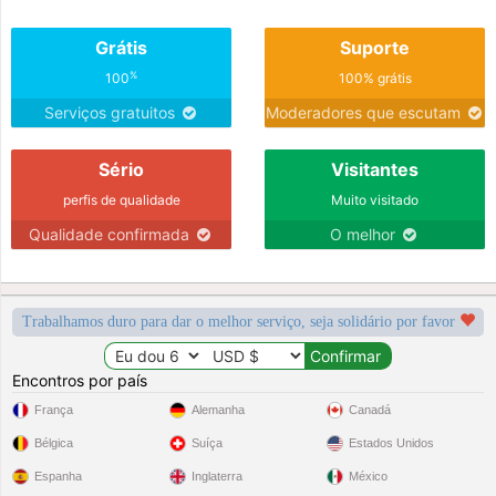
Grátis
Suporte
%
100
100% grátis
Serviços gratuitos
Moderadores que escutam
Sério
Visitantes
perfis de qualidade
Muito visitado
Qualidade confirmada
O melhor
Trabalhamos duro para dar o melhor serviço, seja solidário por favor
Encontros por país
França
Alemanha
Canadá
Bélgica
Suíça
Estados Unidos
Espanha
Inglaterra
México