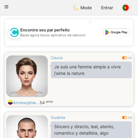
olombia
Citas
Toggle
Mode
Entrar
navigation
💖
Encontre seu par perfeito
Baixe agora nosso aplicativo de namoro!
💖
💕
💕
Cauca
0.5
Je suis une femme simple a vivre
j'aime la nature
anos
Annesophie...
54
Guainia
0.6
Sincero y directo, leal, atento,
romantico y detallista, algo