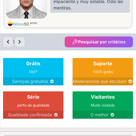
impaciente y muy estable. Odio las
mentiras.
anos
Ninoo
50
1
Pesquisar por critérios
Grátis
Suporte
%
100
100% grátis
Serviços gratuitos
Moderadores que escutam
Sério
Visitantes
perfis de qualidade
Muito visitado
Qualidade confirmada
O melhor