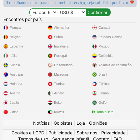
Trabalhamos duro para dar o melhor serviço, seja solidário por favor
Encontros por país
França
Alemanha
Canadá
Bélgica
Suíça
Estados Unidos
Espanha
Inglaterra
México
Itália
Portugal
Colômbia
Suécia
Desabilitado
Animais de estimação
Austrália
Marrocos
Brasil
Holanda
Tunísia
Filipinas
Áustria
Argélia
Líbano
Japão
Egito
Golfo
China
Kuwait
Toda a lista
Notícias
|
Golpistas
|
Loja
|
Opiniões
Cookies e LGPD
|
Publicidade
|
Sobre nós
|
Privacidade
|
Termos de uso
|
Segurança infantil
|
Contato
|
FAQ