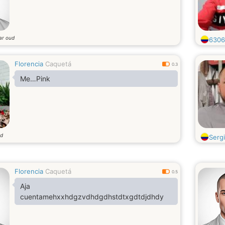
ar oud
6306
Florencia
Caquetá
0.3
Me…Pink
ud
Serg
Florencia
Caquetá
0.5
Aja
cuentamehxxhdgzvdhdgdhstdtxgdtdjdhdy