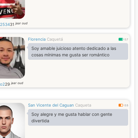
jaar oud
2534
31
Florencia
Caquetá
0.7
Soy amable juicioso atento dedicado a las
cosas mínimas me gusta ser romántico
jaar oud
io2
29
San Vicente del Caguan
Caqueta
0.5
Soy alegre y me gusta hablar con gente
divertida