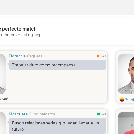
e perfecte match
💖
d nu onze dating-app!
💕
Florencia
Caquetá
0.5
Trabajar duro como recompensa
ar oud
Proh
Mosquera
Cundinamarca
0.8
Busco relaciones serias q puedan llegar a un
futuro