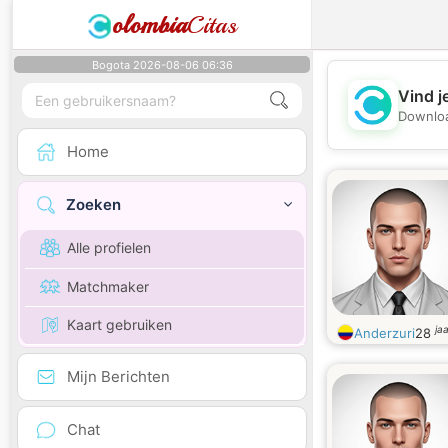
olombia
Citas
Bogota 2026-08-06 06:36
Vind j
Downloa
Home
Zoeken
Alle profielen
Matchmaker
Kaart gebruiken
ja
Anderzuri
28
Mijn Berichten
Chat