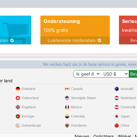
Ondersteuning
Serie
100% gratis
kwalite
nsten
Luisterende moderators
Bev
We werken hard om je de beste service te geven, wees
r land
Duitsland
Canada
Australië
Zwitserland
Verenigde Staten
Nederland
Engeland
Mexico
Oostenrijk
Portugal
Colombia
Japan
Gehandicapt
Huisdieren
China
Nieuws
|
Oplichters
|
Winkel
|