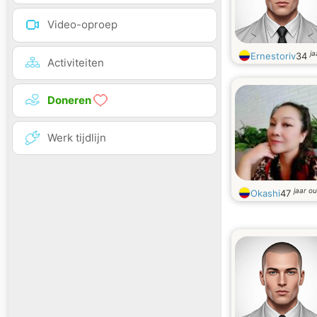
Video-oproep
ja
Ernestoriv
34
Activiteiten
Doneren
Werk tijdlijn
jaar o
Okashi
47