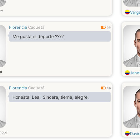
ud
Varg
Florencia
Caquetá
0.5
Me gusta el deporte ????
ud
Janer
Florencia
Caquetá
0.6
Honesta. Leal. Sincera, tierna, alegre.
r oud
Davi