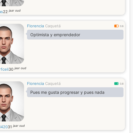
jaar oud
as
22
Florencia
Caquetá
0.6
Optimista y emprendedor
jaar oud
fceli
30
Florencia
Caquetá
0.8
Pues me gusta progresar y pues nada
jaar oud
d420
31