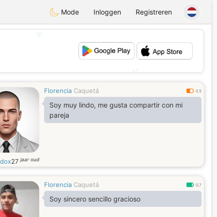
Mode
Inloggen
Registreren
💖
💕
Florencia
Caquetá
0.5
Soy muy lindo, me gusta compartir con mi
pareja
jaar oud
idox
27
Florencia
Caquetá
0.7
Soy sincero sencillo gracioso