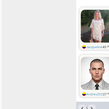
j
Jacqueline
45
j
Andres202
27
1