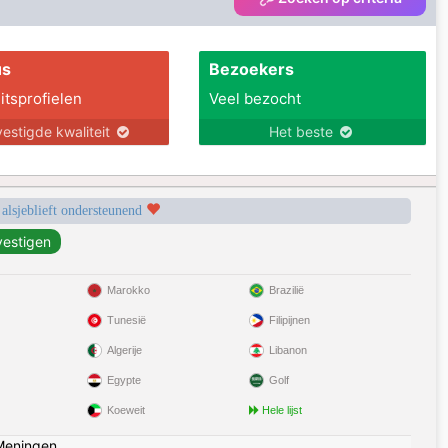
us
Bezoekers
itsprofielen
Veel bezocht
estigde kwaliteit
Het beste
 alsjeblieft ondersteunend
Marokko
Brazilië
Tunesië
Filipijnen
Algerije
Libanon
Egypte
Golf
Koeweit
Hele lijst
Meningen