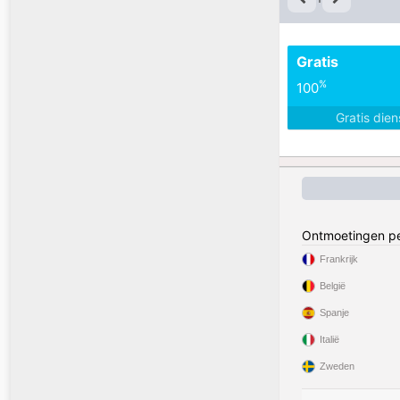
Gratis
%
100
Gratis die
Ontmoetingen pe
Frankrijk
België
Spanje
Italië
Zweden