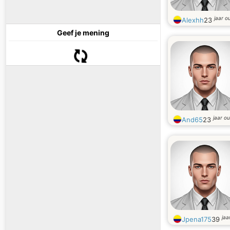
jaar o
Alexhh
23
Geef je mening
jaar o
And65
23
jaa
Jpena175
39