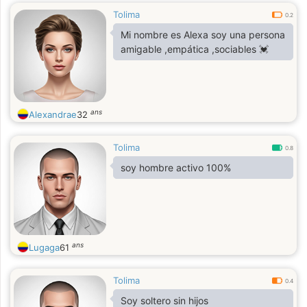
Tolima
0.2
Mi nombre es Alexa soy una persona
amigable ,empática ,sociables 💓
ans
Alexandrae
32
Tolima
0.8
soy hombre activo 100%
ans
Lugaga
61
Tolima
0.4
Soy soltero sin hijos