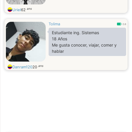
ans
Uriel
62
Tolima
0.8
Estudiante ing. Sistemas
18 Años
Me gusta conocer, viajar, comer y
hablar
ans
Danram120
20