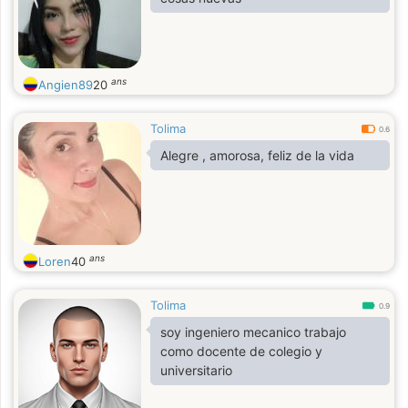
ans
Angien89
20
Tolima
0.6
Alegre , amorosa, feliz de la vida
ans
Loren
40
Tolima
0.9
soy ingeniero mecanico trabajo
como docente de colegio y
universitario