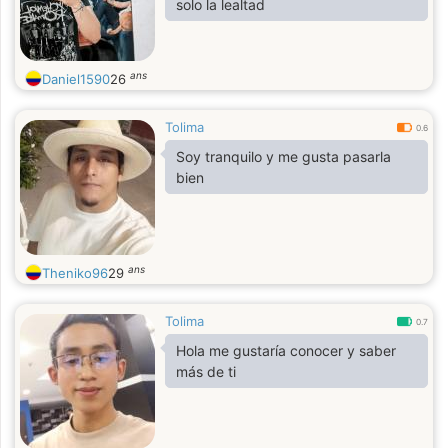
solo la lealtad
ans
Daniel1590
26
Tolima
0.6
Soy tranquilo y me gusta pasarla
bien
ans
Theniko96
29
Tolima
0.7
Hola me gustaría conocer y saber
más de ti