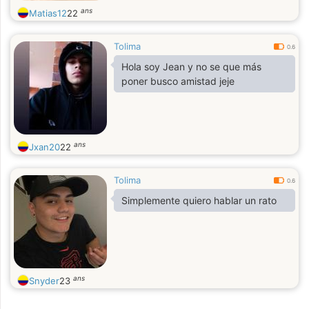
ans
Matias12
22
Tolima
0.6
Hola soy Jean y no se que más
poner busco amistad jeje
ans
Jxan20
22
Tolima
0.6
Simplemente quiero hablar un rato
ans
Snyder
23