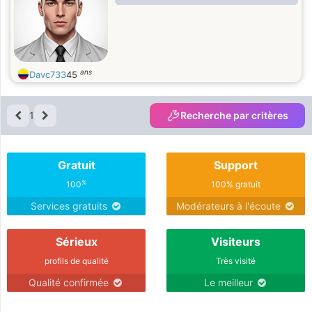
ans
Davc733
45
1
Recherche par critères
Gratuit
Support
%
100
100% gratuit
Services gratuits
Modérateurs à l'écoute
Sérieux
Visiteurs
profils de qualité
Très visité
Qualité confirmée
Le meilleur