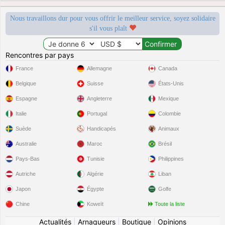
Nous travaillons dur pour vous offrir le meilleur service, soyez solidaire
s'il vous plaît
Rencontres par pays
France
Allemagne
Canada
Belgique
Suisse
États-Unis
Espagne
Angleterre
Mexique
Italie
Portugal
Colombie
Suède
Handicapés
Animaux
Australie
Maroc
Brésil
Pays-Bas
Tunisie
Philippines
Autriche
Algérie
Liban
Japon
Égypte
Golfe
Chine
Koweït
Toute la liste
Actualités
|
Arnaqueurs
|
Boutique
|
Opinions