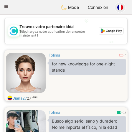
olombia
Citas
Toggle
Mode
Connexion
navigation
💖
Trouvez votre partenaire idéal
💖
Téléchargez notre application de rencontre
maintenant !
💕
💕
Tolima
0
for new knowledge for one-night
stands
ans
Diana27
27
Tolima
0.8
Busco algo serio, sano y duradero
No me importa el físico, ni la edad