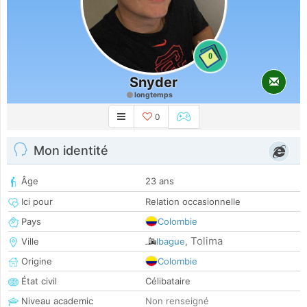
0
Snyder
longtemps
0
Mon identité
Âge
23 ans
Ici pour
Relation occasionnelle
Pays
Colombie
Tolima
Ville
Ibague
,
Origine
Colombie
État civil
Célibataire
Niveau academic
Non renseigné