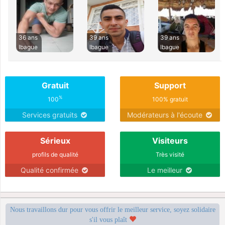
36 ans
39 ans
39 ans
Ibague
Ibague
Ibague
Gratuit
Support
%
100
100% gratuit
Services gratuits
Modérateurs à l'écoute
Sérieux
Visiteurs
profils de qualité
Très visité
Qualité confirmée
Le meilleur
Nous travaillons dur pour vous offrir le meilleur service, soyez solidaire
s'il vous plaît