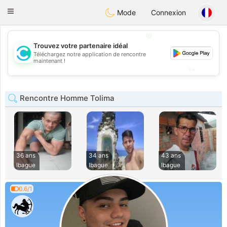
olombia
Citas
Toggle
Mode
Connexion
navigation
💖
Trouvez votre partenaire idéal
💖
Téléchargez notre application de rencontre
maintenant !
💕
💕
Rencontre Homme Tolima
36 ans
34 ans
43 ans
Ibague
Ibague
Ibague
0.6/1