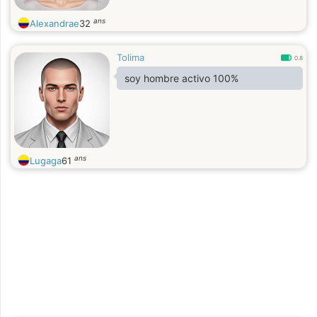
ans
Alexandrae
32
Tolima
0.8
soy hombre activo 100%
ans
Lugaga
61