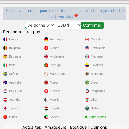
Nous travaillons dur pour vous offrir le meilleur service, soyez solidaire
s'il vous plaît
Rencontres par pays
France
Allemagne
Canada
Belgique
Suisse
États-Unis
Espagne
Angleterre
Mexique
Italie
Portugal
Colombie
Suède
Handicapés
Animaux
Australie
Maroc
Brésil
Pays-Bas
Tunisie
Philippines
Autriche
Algérie
Liban
Japon
Égypte
Golfe
Chine
Koweït
Toute la liste
Actualités
|
Arnaqueurs
|
Boutique
|
Opinions