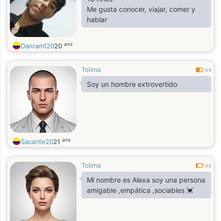
Me gusta conocer, viajar, comer y
hablar
ans
Danram120
20
Tolima
0.5
Soy un hombre extrovertido
ans
Sacarite20
21
Tolima
0.2
Mi nombre es Alexa soy una persona
amigable ,empática ,sociables 💓