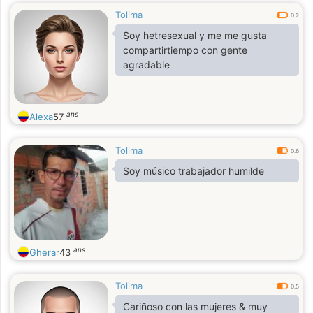
Tolima
0.2
Soy hetresexual y me me gusta
compartirtiempo con gente
agradable
ans
Alexa
57
Tolima
0.6
Soy músico trabajador humilde
ans
Gherar
43
Tolima
0.5
Cariñoso con las mujeres & muy