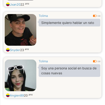
ans
Jxan20
22
Tolima
0.6
Simplemente quiero hablar un rato
ans
Snyder
23
Tolima
0.6
Soy una persona social en busca de
cosas nuevas
ans
Angien89
20