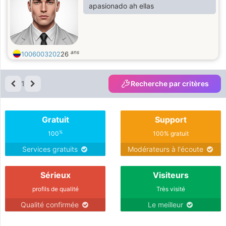
apasionado ah ellas
ans
1006003202
26
1
Recherche par critères
Gratuit
Support
%
100
100% gratuit
Services gratuits
Modérateurs à l'écoute
Sérieux
Visiteurs
profils de qualité
Très visité
Qualité confirmée
Le meilleur