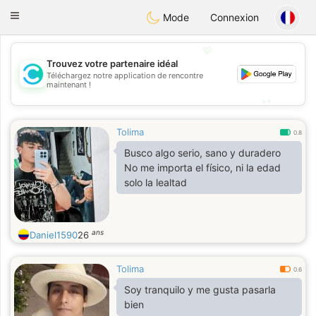
olombia
Citas
Toggle
Mode
Connexion
navigation
💖
Trouvez votre partenaire idéal
Téléchargez notre application de rencontre
💖
maintenant !
💕
💕
Tolima
0.8
Busco algo serio, sano y duradero
No me importa el físico, ni la edad
solo la lealtad
ans
Daniel1590
26
Tolima
0.6
Soy tranquilo y me gusta pasarla
bien