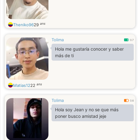
ans
Theniko96
29
Tolima
0.7
Hola me gustaría conocer y saber
más de ti
ans
Matias12
22
Tolima
0.6
Hola soy Jean y no se que más
poner busco amistad jeje