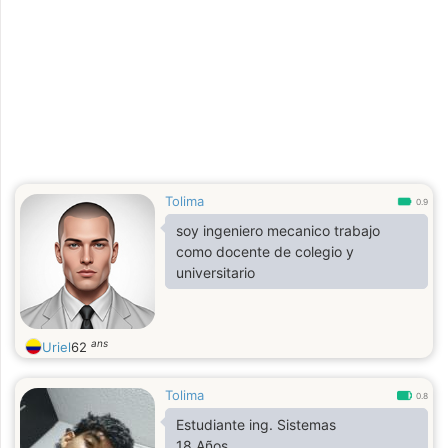
Tolima
0.9
soy ingeniero mecanico trabajo
como docente de colegio y
universitario
ans
Uriel
62
Tolima
0.8
Estudiante ing. Sistemas
18 Años