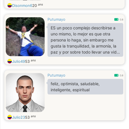
ans
Disonmon6
20
Putumayo
0.8
ES un poco complejo describirse a
uno mismo, lo mejor es que otra
persona lo haga, sin embargo me
gusta la tranquilidad, la armonía, la
paz y por sobre todo llevar una vida
saludablemente en todos los
ans
Julio49
53
aspectos. y mi corazón buscando lo
que lo complementa.
Putumayo
0.8
feliz, optimista, saludable,
inteligente, espiritual
ans
Julio23
53