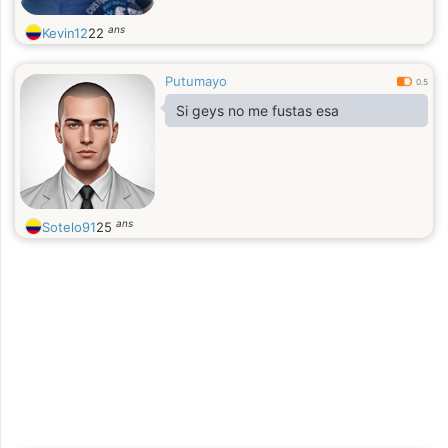
ans
Kevin12
22
Putumayo
0.5
Si geys no me fustas esa
ans
Sotelo91
25