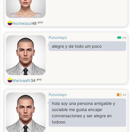
ans
Nocheazul
48
Putumayo
0.9
alegre y de todo um poco
ans
Marioaalfr
34
Putumayo
0.5
hola soy una persona amigable y
sociable me gusta encajar
conversaciones y ser alegre en
todooo