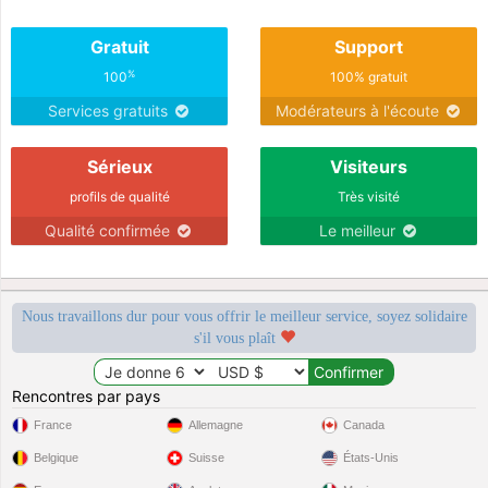
Gratuit
Support
%
100
100% gratuit
Services gratuits
Modérateurs à l'écoute
Sérieux
Visiteurs
profils de qualité
Très visité
Qualité confirmée
Le meilleur
Nous travaillons dur pour vous offrir le meilleur service, soyez solidaire
s'il vous plaît
Rencontres par pays
France
Allemagne
Canada
Belgique
Suisse
États-Unis