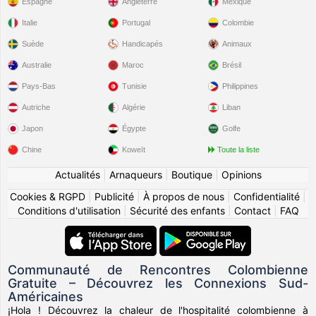
Espagne
Angleterre
Mexique
Italie
Portugal
Colombie
Suède
Handicapés
Animaux
Australie
Maroc
Brésil
Pays-Bas
Tunisie
Philippines
Autriche
Algérie
Liban
Japon
Égypte
Golfe
Chine
Koweït
Toute la liste
Actualités
|
Arnaqueurs
|
Boutique
|
Opinions
Cookies & RGPD
|
Publicité
|
À propos de nous
|
Confidentialité
|
Conditions d'utilisation
|
Sécurité des enfants
|
Contact
|
FAQ
Communauté de Rencontres Colombienne
Gratuite – Découvrez les Connexions Sud-
Américaines
¡Hola ! Découvrez la chaleur de l'hospitalité colombienne à