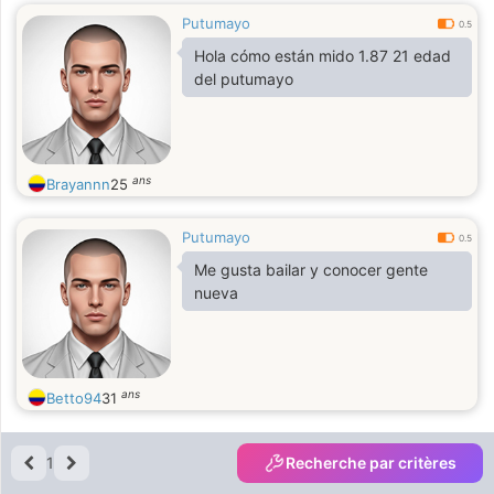
Putumayo
0.5
Hola cómo están mido 1.87 21 edad
del putumayo
ans
Brayannn
25
Putumayo
0.5
Me gusta bailar y conocer gente
nueva
ans
Betto94
31
1
Recherche par critères