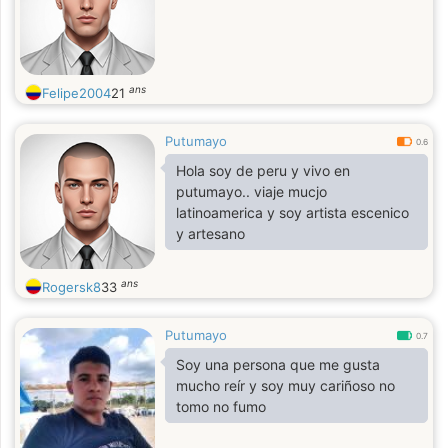
ans
Felipe2004
21
Putumayo
0.6
Hola soy de peru y vivo en
putumayo.. viaje mucjo
latinoamerica y soy artista escenico
y artesano
ans
Rogersk8
33
Putumayo
0.7
Soy una persona que me gusta
mucho reír y soy muy cariñoso no
tomo no fumo