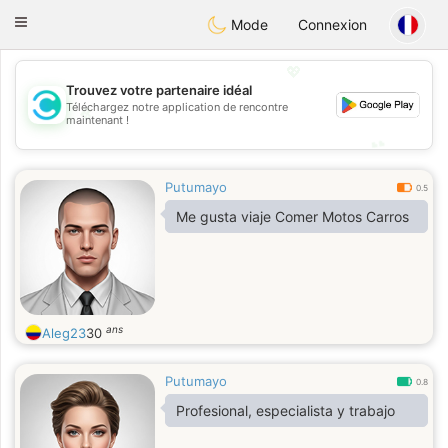
olombia
Citas
Toggle
Mode
Connexion
navigation
💖
Trouvez votre partenaire idéal
Téléchargez notre application de rencontre
💖
maintenant !
💕
💕
Putumayo
0.5
Me gusta viaje Comer Motos Carros
ans
Aleg23
30
Putumayo
0.8
Profesional, especialista y trabajo