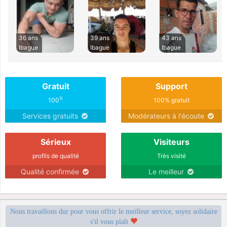
36 ans
39 ans
43 ans
Ibague
Ibague
Ibague
Gratuit
Support
%
100
100% gratuit
Services gratuits
Modérateurs à l'écoute
Sérieux
Visiteurs
profils de qualité
Très visité
Qualité confirmée
Le meilleur
Nous travaillons dur pour vous offrir le meilleur service, soyez solidaire
s'il vous plaît