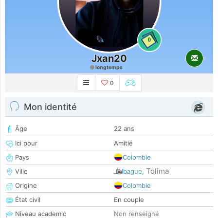
0
Jxan20
longtemps
0
Mon identité
Âge
22 ans
Ici pour
Amitié
Pays
Colombie
Tolima
Ville
Ibague
,
Origine
Colombie
État civil
En couple
Niveau academic
Non renseigné