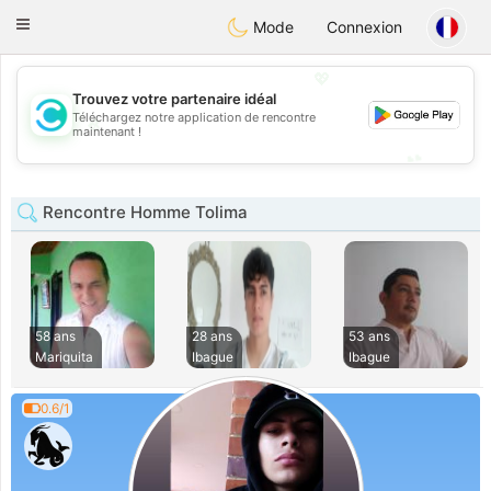
olombia
Citas
Toggle
Mode
Connexion
navigation
💖
Trouvez votre partenaire idéal
Téléchargez notre application de rencontre
💖
maintenant !
💕
💕
Rencontre Homme Tolima
58 ans
28 ans
53 ans
Mariquita
Ibague
Ibague
0.6/1