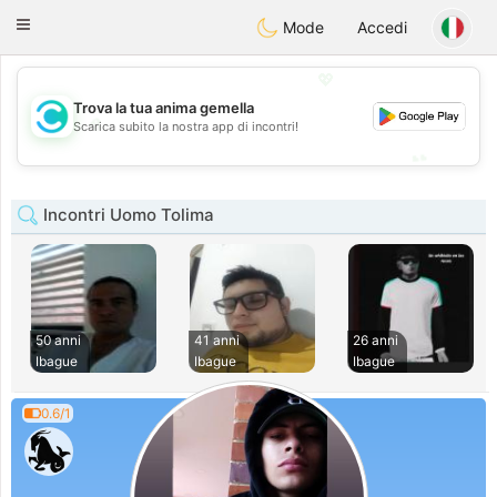
olombia
Citas
Toggle
Mode
Accedi
navigation
💖
Trova la tua anima gemella
💖
Scarica subito la nostra app di incontri!
💕
💕
Incontri Uomo Tolima
50 anni
41 anni
26 anni
Ibague
Ibague
Ibague
0.6/1