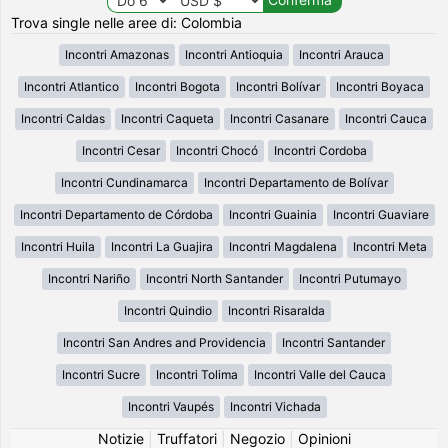
Trova single nelle aree di: Colombia
Incontri Amazonas
Incontri Antioquia
Incontri Arauca
Incontri Atlantico
Incontri Bogota
Incontri Bolívar
Incontri Boyaca
Incontri Caldas
Incontri Caqueta
Incontri Casanare
Incontri Cauca
Incontri Cesar
Incontri Chocó
Incontri Cordoba
Incontri Cundinamarca
Incontri Departamento de Bolívar
Incontri Departamento de Córdoba
Incontri Guainia
Incontri Guaviare
Incontri Huila
Incontri La Guajira
Incontri Magdalena
Incontri Meta
Incontri Nariño
Incontri North Santander
Incontri Putumayo
Incontri Quindio
Incontri Risaralda
Incontri San Andres and Providencia
Incontri Santander
Incontri Sucre
Incontri Tolima
Incontri Valle del Cauca
Incontri Vaupés
Incontri Vichada
Notizie
|
Truffatori
|
Negozio
|
Opinioni