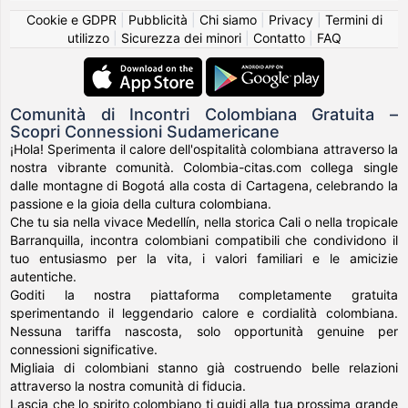
Cookie e GDPR
|
Pubblicità
|
Chi siamo
|
Privacy
|
Termini di
utilizzo
|
Sicurezza dei minori
|
Contatto
|
FAQ
Comunità di Incontri Colombiana Gratuita –
Scopri Connessioni Sudamericane
¡Hola! Sperimenta il calore dell'ospitalità colombiana attraverso la
nostra vibrante comunità. Colombia-citas.com collega single
dalle montagne di Bogotá alla costa di Cartagena, celebrando la
passione e la gioia della cultura colombiana.
Che tu sia nella vivace Medellín, nella storica Cali o nella tropicale
Barranquilla, incontra colombiani compatibili che condividono il
tuo entusiasmo per la vita, i valori familiari e le amicizie
autentiche.
Goditi la nostra piattaforma completamente gratuita
sperimentando il leggendario calore e cordialità colombiana.
Nessuna tariffa nascosta, solo opportunità genuine per
connessioni significative.
Migliaia di colombiani stanno già costruendo belle relazioni
attraverso la nostra comunità di fiducia.
Lascia che lo spirito colombiano ti guidi alla tua prossima grande