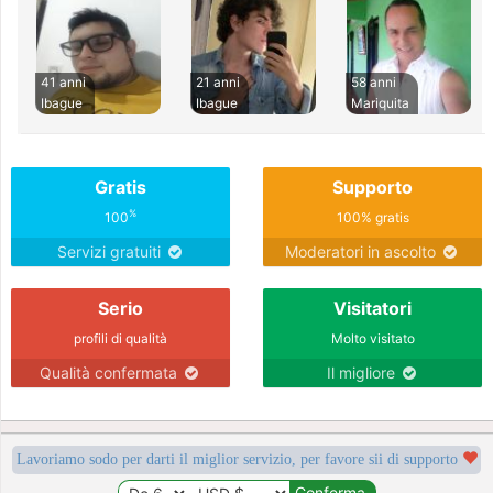
41 anni
21 anni
58 anni
Ibague
Ibague
Mariquita
Gratis
Supporto
%
100
100% gratis
Servizi gratuiti
Moderatori in ascolto
Serio
Visitatori
profili di qualità
Molto visitato
Qualità confermata
Il migliore
Lavoriamo sodo per darti il miglior servizio, per favore sii di supporto