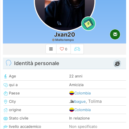
0
Jxan20
Molto tempo
0
Identità personale
Age
22 anni
qui a
Amicizia
Paese
Colombia
Tolima
City
Ibague
,
origine
Colombia
Stato civile
In relazione
livello accademico
Non specificato