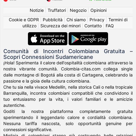
Notizie
|
Truffatori
|
Negozio
|
Opinioni
Cookie e GDPR
|
Pubblicità
|
Chi siamo
|
Privacy
|
Termini di
utilizzo
|
Sicurezza dei minori
|
Contatto
|
FAQ
Comunità di Incontri Colombiana Gratuita –
Scopri Connessioni Sudamericane
¡Hola! Sperimenta il calore dell'ospitalità colombiana attraverso la
nostra vibrante comunità. Colombia-citas.com collega single
dalle montagne di Bogotá alla costa di Cartagena, celebrando la
passione e la gioia della cultura colombiana.
Che tu sia nella vivace Medellín, nella storica Cali o nella tropicale
Barranquilla, incontra colombiani compatibili che condividono il
tuo entusiasmo per la vita, i valori familiari e le amicizie
autentiche.
Goditi la nostra piattaforma completamente gratuita
sperimentando il leggendario calore e cordialità colombiana.
Nessuna tariffa nascosta, solo opportunità genuine per
connessioni significative.
Migliaia di colombiani stanno già costruendo belle relazioni