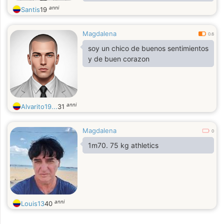
siempre aprender de la vida. Busco
anni
Santis
19
conexión y buena energía, alguien
con quien compartir risas y
Magdalena
complicidad.
0.6
soy un chico de buenos sentimientos
y de buen corazon
anni
Alvarito19...
31
Magdalena
0
1m70. 75 kg athletics
anni
Louis13
40