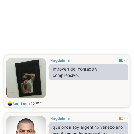
Magdalena
0.7
Introvertido, honrado y
comprensivo.
anni
Santiagot
22
Magdalena
0.6
que onda soy argentino venezolano
escribime no te arrepentirás