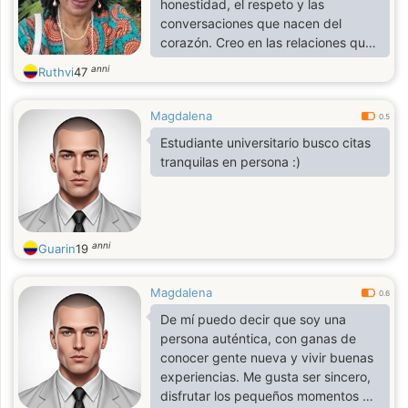
honestidad, el respeto y las
conversaciones que nacen del
corazón. Creo en las relaciones que
se construyen con paciencia, fe,
anni
Ruthvi
47
cuidado y complicidad, donde el
cariño se expresa en los pequeños
Magdalena
gestos. Disfruto las cosas simples de
0.5
la vida y busco una relación seria,
Estudiante universitario busco citas
basada en el apoyo mutuo, el
tranquilas en persona :)
crecimiento compartido y una
conexión real
anni
Guarin
19
Magdalena
0.6
De mí puedo decir que soy una
persona auténtica, con ganas de
conocer gente nueva y vivir buenas
experiencias. Me gusta ser sincero,
disfrutar los pequeños momentos y