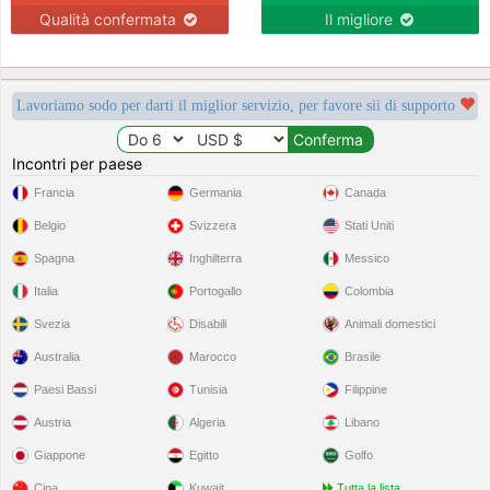
Qualità confermata
Il migliore
Lavoriamo sodo per darti il miglior servizio, per favore sii di supporto
Incontri per paese
Francia
Germania
Canada
Belgio
Svizzera
Stati Uniti
Spagna
Inghilterra
Messico
Italia
Portogallo
Colombia
Svezia
Disabili
Animali domestici
Australia
Marocco
Brasile
Paesi Bassi
Tunisia
Filippine
Austria
Algeria
Libano
Giappone
Egitto
Golfo
Cina
Kuwait
Tutta la lista