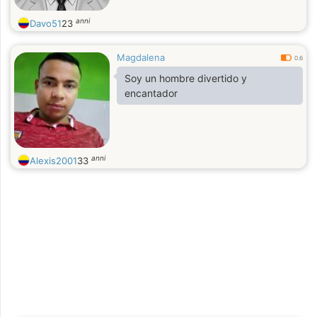
anni
Davo51
23
Magdalena
0.6
Soy un hombre divertido y
encantador
anni
Alexis2001
33