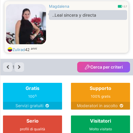
Magdalena
0.7
..Leal sincera y directa
anni
Zulirad
42
1
Cerca per criteri
Gratis
Supporto
%
100
100% gratis
Servizi gratuiti
Moderatori in ascolto
Serio
Visitatori
profili di qualità
Molto visitato