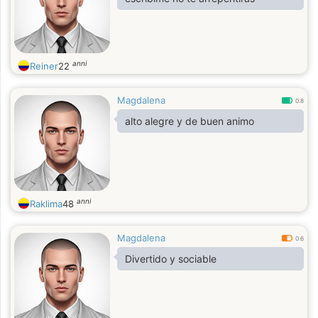
anni
Reiner
22
Magdalena
0.8
alto alegre y de buen animo
anni
Raklima
48
Magdalena
0.6
Divertido y sociable