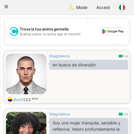
olombia
Citas
Toggle
Mode
Accedi
navigation
💖
Trova la tua anima gemella
💖
Scarica subito la nostra app di incontri!
💕
💕
Magdalena
0.8
en busca de diversión
anni
Jhon18
23
Magdalena
0.8
Soy una mujer tranquila, sensible y
reflexiva. Valoro profundamente la