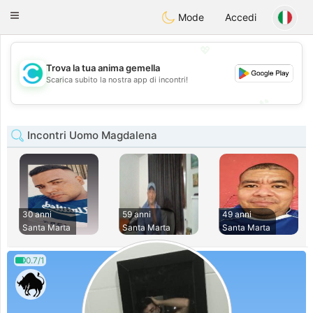
olombia
Citas
Toggle
Mode
Accedi
navigation
💖
Trova la tua anima gemella
💖
Scarica subito la nostra app di incontri!
💕
💕
Incontri Uomo Magdalena
30 anni
59 anni
49 anni
Santa Marta
Santa Marta
Santa Marta
0.7/1