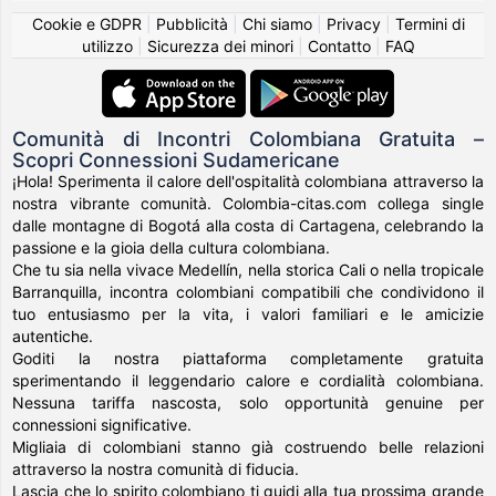
Cookie e GDPR
|
Pubblicità
|
Chi siamo
|
Privacy
|
Termini di
utilizzo
|
Sicurezza dei minori
|
Contatto
|
FAQ
Comunità di Incontri Colombiana Gratuita –
Scopri Connessioni Sudamericane
¡Hola! Sperimenta il calore dell'ospitalità colombiana attraverso la
nostra vibrante comunità. Colombia-citas.com collega single
dalle montagne di Bogotá alla costa di Cartagena, celebrando la
passione e la gioia della cultura colombiana.
Che tu sia nella vivace Medellín, nella storica Cali o nella tropicale
Barranquilla, incontra colombiani compatibili che condividono il
tuo entusiasmo per la vita, i valori familiari e le amicizie
autentiche.
Goditi la nostra piattaforma completamente gratuita
sperimentando il leggendario calore e cordialità colombiana.
Nessuna tariffa nascosta, solo opportunità genuine per
connessioni significative.
Migliaia di colombiani stanno già costruendo belle relazioni
attraverso la nostra comunità di fiducia.
Lascia che lo spirito colombiano ti guidi alla tua prossima grande