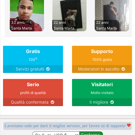
33 anni
22 anni
22 anni
Santa Marta
Santa Marta
Santa Marta
Gratis
Supporto
%
100
100% gratis
Servizi gratuiti
Moderatori in ascolto
Serio
Visitatori
profili di qualità
Molto visitato
Qualità confermata
Il migliore
Lavoriamo sodo per darti il miglior servizio, per favore sii di supporto