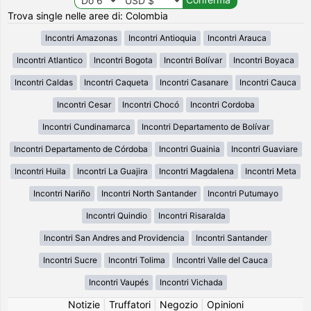
Trova single nelle aree di: Colombia
Incontri Amazonas
Incontri Antioquia
Incontri Arauca
Incontri Atlantico
Incontri Bogota
Incontri Bolívar
Incontri Boyaca
Incontri Caldas
Incontri Caqueta
Incontri Casanare
Incontri Cauca
Incontri Cesar
Incontri Chocó
Incontri Cordoba
Incontri Cundinamarca
Incontri Departamento de Bolívar
Incontri Departamento de Córdoba
Incontri Guainia
Incontri Guaviare
Incontri Huila
Incontri La Guajira
Incontri Magdalena
Incontri Meta
Incontri Nariño
Incontri North Santander
Incontri Putumayo
Incontri Quindio
Incontri Risaralda
Incontri San Andres and Providencia
Incontri Santander
Incontri Sucre
Incontri Tolima
Incontri Valle del Cauca
Incontri Vaupés
Incontri Vichada
Notizie
|
Truffatori
|
Negozio
|
Opinioni