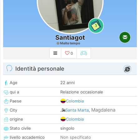
5
Santiagot
Molto tempo
0
Identità personale
Age
22 anni
qui a
Relazione occasionale
Paese
Colombia
Magdalena
City
Santa Marta
,
origine
Colombia
Stato civile
singolo
livello accademico
Non specificato