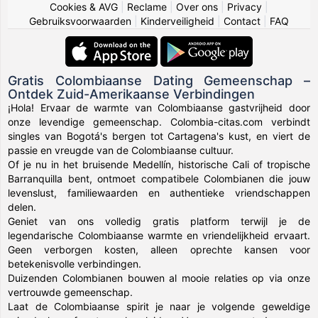
Cookies & AVG
|
Reclame
|
Over ons
|
Privacy
|
Gebruiksvoorwaarden
|
Kinderveiligheid
|
Contact
|
FAQ
Gratis Colombiaanse Dating Gemeenschap –
Ontdek Zuid-Amerikaanse Verbindingen
¡Hola! Ervaar de warmte van Colombiaanse gastvrijheid door
onze levendige gemeenschap. Colombia-citas.com verbindt
singles van Bogotá's bergen tot Cartagena's kust, en viert de
passie en vreugde van de Colombiaanse cultuur.
Of je nu in het bruisende Medellín, historische Cali of tropische
Barranquilla bent, ontmoet compatibele Colombianen die jouw
levenslust, familiewaarden en authentieke vriendschappen
delen.
Geniet van ons volledig gratis platform terwijl je de
legendarische Colombiaanse warmte en vriendelijkheid ervaart.
Geen verborgen kosten, alleen oprechte kansen voor
betekenisvolle verbindingen.
Duizenden Colombianen bouwen al mooie relaties op via onze
vertrouwde gemeenschap.
Laat de Colombiaanse spirit je naar je volgende geweldige