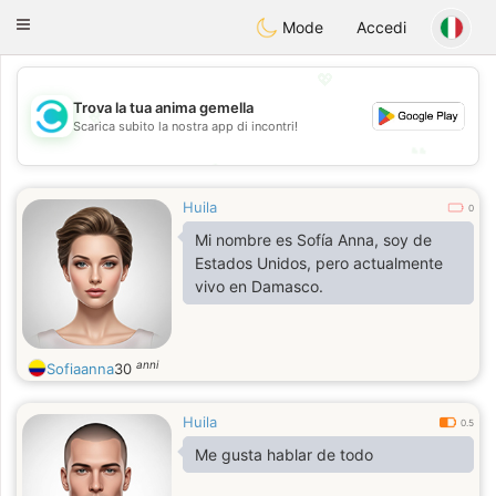
olombia
Citas
Toggle
Mode
Accedi
navigation
💖
Trova la tua anima gemella
💖
Scarica subito la nostra app di incontri!
💕
💕
Huila
0
Mi nombre es Sofía Anna, soy de
Estados Unidos, pero actualmente
vivo en Damasco.
anni
Sofiaanna
30
Huila
0.5
Me gusta hablar de todo