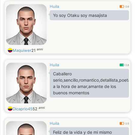
Huila
0.6
Yo soy Otaku soy masajista
anni
Maquiwer
21
Huila
0.8
Caballero
serio,sencillo,romantico,detallista,poeta,
a la hora de amar,amante de los
buenos momentos
anni
Dicaprio45
52
Huila
0.5
Feliz de la vida y de mi mismo