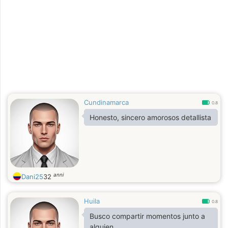
Cundinamarca
0.8
Honesto, sincero amorosos detallista
anni
Dani25
32
Huila
0.8
Busco compartir momentos junto a
alguien