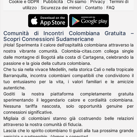
Cookie e GDPR
|
Pubblicità
|
Chi siamo
|
Privacy
|
Termini di
utilizzo
|
Sicurezza dei minori
|
Contatto
|
FAQ
Comunità di Incontri Colombiana Gratuita –
Scopri Connessioni Sudamericane
¡Hola! Sperimenta il calore dell'ospitalità colombiana attraverso la
nostra vibrante comunità. Colombia-citas.com collega single
dalle montagne di Bogotá alla costa di Cartagena, celebrando la
passione e la gioia della cultura colombiana.
Che tu sia nella vivace Medellín, nella storica Cali o nella tropicale
Barranquilla, incontra colombiani compatibili che condividono il
tuo entusiasmo per la vita, i valori familiari e le amicizie
autentiche.
Goditi la nostra piattaforma completamente gratuita
sperimentando il leggendario calore e cordialità colombiana.
Nessuna tariffa nascosta, solo opportunità genuine per
connessioni significative.
Migliaia di colombiani stanno già costruendo belle relazioni
attraverso la nostra comunità di fiducia.
Lascia che lo spirito colombiano ti guidi alla tua prossima grande
amicizia o partnership. ¡Vamos a conectar!