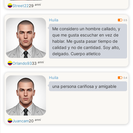
anni
Street22
29
Huila
0.5
Me considero un hombre callado, y
que me gusta escuchar en vez de
hablar. Me gusta pasar tiempo de
calidad y no de cantidad. Soy alto,
delgado. Cuerpo atletico
anni
Orlando93
33
Huila
0.4
una persona cariñosa y amigable
anni
Juancam
20