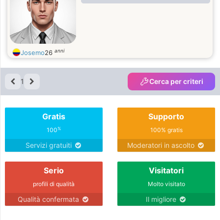
anni
Josemo
26
1
Cerca per criteri
Gratis
Supporto
%
100
100% gratis
Servizi gratuiti
Moderatori in ascolto
Serio
Visitatori
profili di qualità
Molto visitato
Qualità confermata
Il migliore