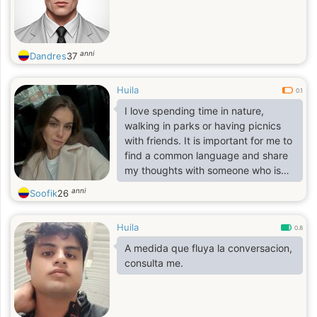
anni
Dandres
37
Huila
0.1
I love spending time in nature,
walking in parks or having picnics
with friends. It is important for me to
find a common language and share
my thoughts with someone who is
close to me.
anni
Soofik
26
Huila
0.8
A medida que fluya la conversacion,
consulta me.