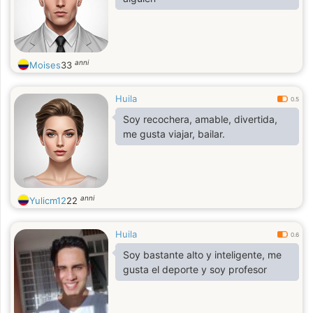
anni
Moises
33
Huila
0.5
Soy recochera, amable, divertida,
me gusta viajar, bailar.
anni
Yulicm12
22
Huila
0.6
Soy bastante alto y inteligente, me
gusta el deporte y soy profesor