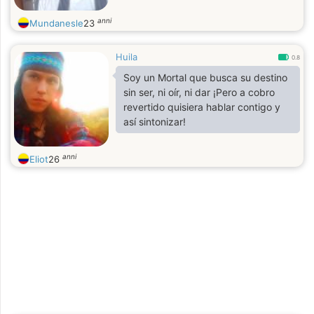
anni
Mundanesle
23
Huila
0.8
Soy un Mortal que busca su destino
sin ser, ni oír, ni dar ¡Pero a cobro
revertido quisiera hablar contigo y
así sintonizar!
anni
Eliot
26