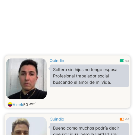
Quindio
0.8
Soltero sin hijos no tengo esposa
Profesional trabajador social
buscando el amor de mi vida.
anni
Aleek
50
Quindio
0.6
Bueno como muchos podría decir
que soy igual pero la verdad soy