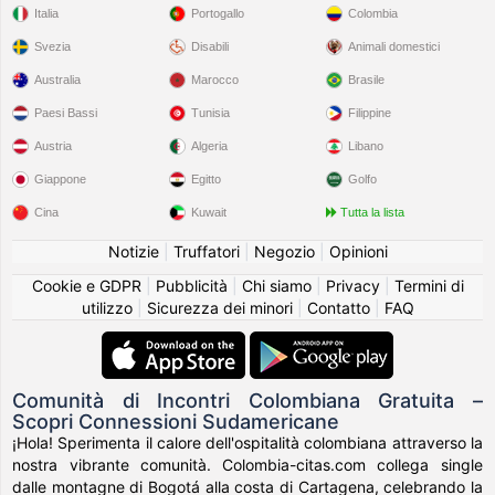
Italia
Portogallo
Colombia
Svezia
Disabili
Animali domestici
Australia
Marocco
Brasile
Paesi Bassi
Tunisia
Filippine
Austria
Algeria
Libano
Giappone
Egitto
Golfo
Cina
Kuwait
Tutta la lista
Notizie
|
Truffatori
|
Negozio
|
Opinioni
Cookie e GDPR
|
Pubblicità
|
Chi siamo
|
Privacy
|
Termini di
utilizzo
|
Sicurezza dei minori
|
Contatto
|
FAQ
Comunità di Incontri Colombiana Gratuita –
Scopri Connessioni Sudamericane
¡Hola! Sperimenta il calore dell'ospitalità colombiana attraverso la
nostra vibrante comunità. Colombia-citas.com collega single
dalle montagne di Bogotá alla costa di Cartagena, celebrando la