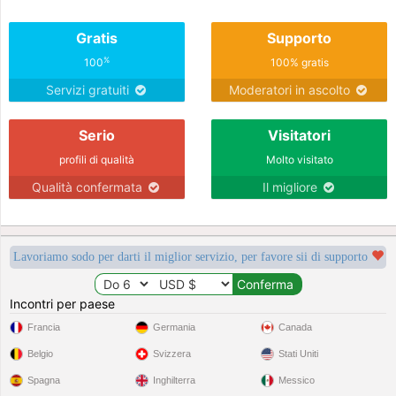
Gratis
Supporto
%
100
100% gratis
Servizi gratuiti
Moderatori in ascolto
Serio
Visitatori
profili di qualità
Molto visitato
Qualità confermata
Il migliore
Lavoriamo sodo per darti il miglior servizio, per favore sii di supporto
Incontri per paese
Francia
Germania
Canada
Belgio
Svizzera
Stati Uniti
Spagna
Inghilterra
Messico