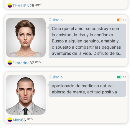
anni
THAILIEN
25
Quindio
0.5
Creo que el amor se construye con
la amistad, la risa y la confianza.
Busco a alguien genuino, amable y
dispuesto a compartir las pequeñas
aventuras de la vida. Disfruto de la
buena conversación, las noches
anni
Ekaterina
37
acogedoras en casa y explorar
nuevos lugares. Si eres honesto,
Quindio
cariñoso y tienes buen sentido del
0.8
humor, nos llevaremos de maravilla.
apasionado de medicina natural,
💕
abierto de mente, actitud positiva
anni
Allex
66