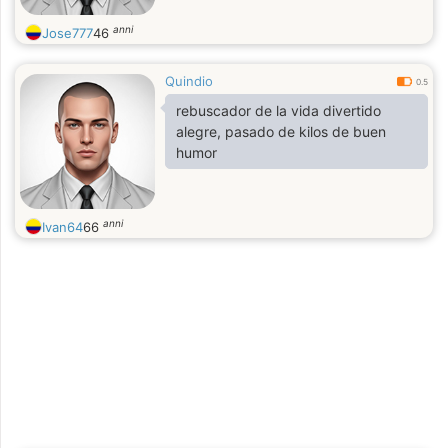
anni
Jose777
46
Quindio
0.5
rebuscador de la vida divertido
alegre, pasado de kilos de buen
humor
anni
Ivan64
66