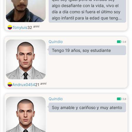
algo desafiante con la vida, vivo el
día a día como si fuera el último soy
algo infantil para la edad que tengo
pero soy un luchador y soy muy
anni
Tonyluis
32
responsable respetuoso y a veces
cansón y divertido
Quindio
0.8
Tengo 19 años, soy estudiante
anni
Andrux0454
21
Quindio
0.8
Soy amable y cariñoso y muy atento