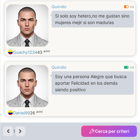
Quindio
0.6
Si solo soy hetero,no me gustan sino
mujeres mejir si son maduras
anni
Guachy1234
43
Quindio
0.8
Soy una persona Alegre que busca
aportar Felicidad en los demás
siendo positivo
anni
Daniel99
26
1
Cerca per criteri