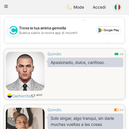
olombia
Citas
Toggle
Mode
Accedi
navigation
💖
Trova la tua anima gemella
💖
Scarica subito la nostra app di incontri!
💕
💕
Quindio
0.9
Apasionado, dulce, cariñoso.
anni
Cachorrito
57
Quindio
0.4
Solo singar, algo tranqui, sin darle
muchas vueltas a las cosas