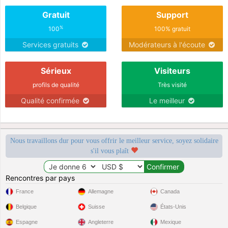
Gratuit
Support
%
100
100% gratuit
Services gratuits
Modérateurs à l'écoute
Sérieux
Visiteurs
profils de qualité
Très visité
Qualité confirmée
Le meilleur
Nous travaillons dur pour vous offrir le meilleur service, soyez solidaire
s'il vous plaît
Rencontres par pays
France
Allemagne
Canada
Belgique
Suisse
États-Unis
Espagne
Angleterre
Mexique