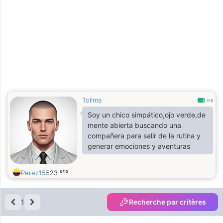
Tolima
0.8
Soy un chico simpático,ojo verde,de
mente abierta buscando una
compañera para salir de la rutina y
generar emociones y aventuras
ans
Perez155
23
1
Recherche par critères