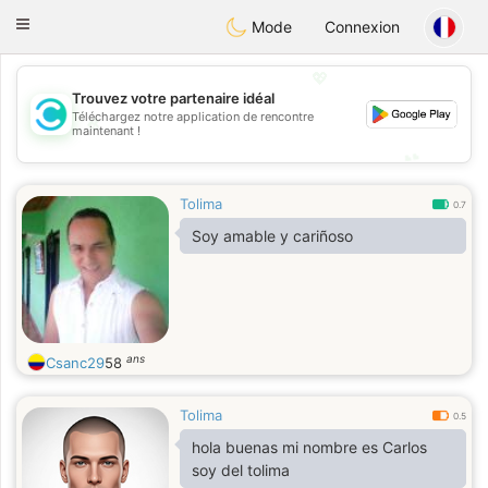
olombia
Citas
Toggle
Mode
Connexion
navigation
💖
Trouvez votre partenaire idéal
Téléchargez notre application de rencontre
💖
maintenant !
💕
💕
Tolima
0.7
Soy amable y cariñoso
ans
Csanc29
58
Tolima
0.5
hola buenas mi nombre es Carlos
soy del tolima