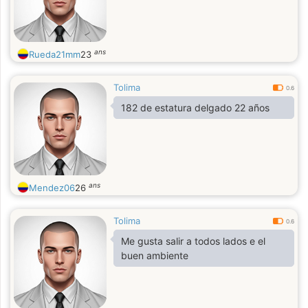
ans
Rueda21mm
23
Tolima
0.6
182 de estatura delgado 22 años
ans
Mendez06
26
Tolima
0.6
Me gusta salir a todos lados e el
buen ambiente