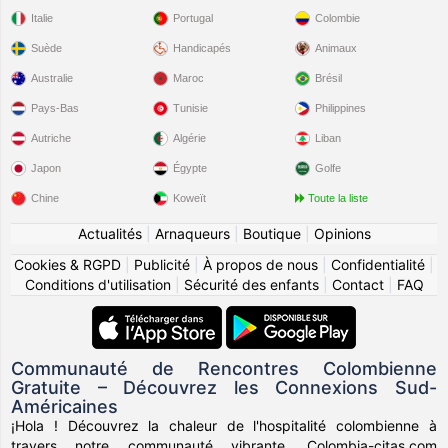
Italie
Portugal
Colombie
Suède
Handicapés
Animaux
Australie
Maroc
Brésil
Pays-Bas
Tunisie
Philippines
Autriche
Algérie
Liban
Japon
Égypte
Golfe
Chine
Koweït
Toute la liste
Actualités
|
Arnaqueurs
|
Boutique
|
Opinions
Cookies & RGPD
|
Publicité
|
À propos de nous
|
Confidentialité
|
Conditions d'utilisation
|
Sécurité des enfants
|
Contact
|
FAQ
Communauté de Rencontres Colombienne
Gratuite – Découvrez les Connexions Sud-
Américaines
¡Hola ! Découvrez la chaleur de l'hospitalité colombienne à
travers notre communauté vibrante. Colombia-citas.com