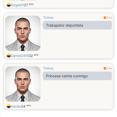
ans
Angel01
27
Tolima
0.3
Trabajador deportista
ans
Daniel2419
32
Tolima
0.6
Princesa veinte conmigo
ans
Vaclav
24