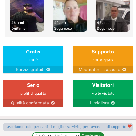
46 anni
42 anni
45 anni
Duitama
Sogamoso
Sogamoso
Gratis
Supporto
%
100
100% gratis
Servizi gratuiti
Moderatori in ascolto
Serio
Visitatori
profili di qualità
Molto visitato
Qualità confermata
Il migliore
Lavoriamo sodo per darti il miglior servizio, per favore sii di supporto