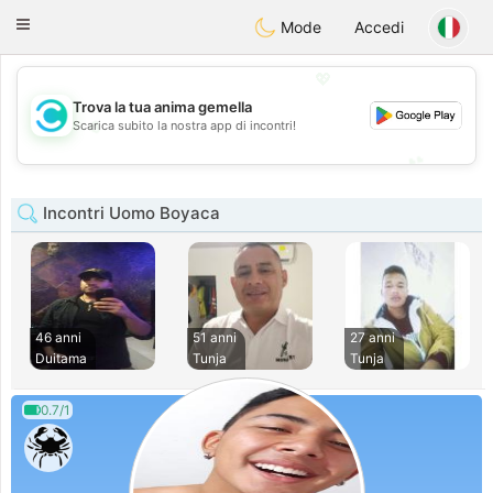
olombia
Citas
Toggle
Mode
Accedi
navigation
💖
Trova la tua anima gemella
💖
Scarica subito la nostra app di incontri!
💕
💕
Incontri Uomo Boyaca
46 anni
51 anni
27 anni
Duitama
Tunja
Tunja
0.7/1