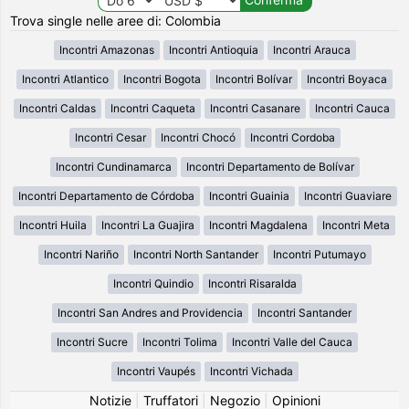
Trova single nelle aree di: Colombia
Incontri Amazonas
Incontri Antioquia
Incontri Arauca
Incontri Atlantico
Incontri Bogota
Incontri Bolívar
Incontri Boyaca
Incontri Caldas
Incontri Caqueta
Incontri Casanare
Incontri Cauca
Incontri Cesar
Incontri Chocó
Incontri Cordoba
Incontri Cundinamarca
Incontri Departamento de Bolívar
Incontri Departamento de Córdoba
Incontri Guainia
Incontri Guaviare
Incontri Huila
Incontri La Guajira
Incontri Magdalena
Incontri Meta
Incontri Nariño
Incontri North Santander
Incontri Putumayo
Incontri Quindio
Incontri Risaralda
Incontri San Andres and Providencia
Incontri Santander
Incontri Sucre
Incontri Tolima
Incontri Valle del Cauca
Incontri Vaupés
Incontri Vichada
Notizie
|
Truffatori
|
Negozio
|
Opinioni