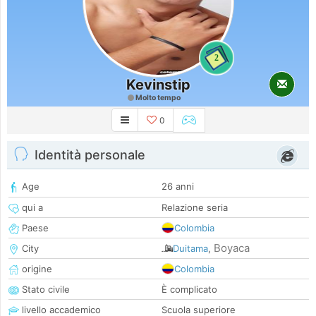
2
Kevinstip
Molto tempo
0
Identità personale
Age
26 anni
qui a
Relazione seria
Paese
Colombia
Boyaca
City
Duitama
,
origine
Colombia
Stato civile
È complicato
livello accademico
Scuola superiore