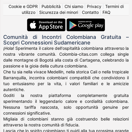
Cookie e GDPR
|
Pubblicità
|
Chi siamo
|
Privacy
|
Termini di
utilizzo
|
Sicurezza dei minori
|
Contatto
|
FAQ
Comunità di Incontri Colombiana Gratuita –
Scopri Connessioni Sudamericane
¡Hola! Sperimenta il calore dell'ospitalità colombiana attraverso la
nostra vibrante comunità. Colombia-citas.com collega single
dalle montagne di Bogotá alla costa di Cartagena, celebrando la
passione e la gioia della cultura colombiana.
Che tu sia nella vivace Medellín, nella storica Cali o nella tropicale
Barranquilla, incontra colombiani compatibili che condividono il
tuo entusiasmo per la vita, i valori familiari e le amicizie
autentiche.
Goditi la nostra piattaforma completamente gratuita
sperimentando il leggendario calore e cordialità colombiana.
Nessuna tariffa nascosta, solo opportunità genuine per
connessioni significative.
Migliaia di colombiani stanno già costruendo belle relazioni
attraverso la nostra comunità di fiducia.
Lascia che lo spirito colombiano ti guidi alla tua prossima grande