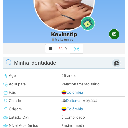
2
Kevinstip
Muito tempo
0
Minha identidade
Age
26 anos
Aqui para
Relacionamento sério
País
Colômbia
Boyaca
Cidade
Duitama
,
Origem
Colômbia
Estado Civil
É complicado
Nível Acadêmico
Ensino médio