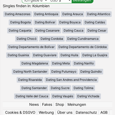
Singles finden in: Kolumbien
Dating Amazonas
Dating Antioquia
Dating Arauca
Dating Atlantico
Dating Bogota
Dating Bolívar
Dating Boyaca
Dating Caldas
Dating Caqueta
Dating Casanare
Dating Cauca
Dating Cesar
Dating Chocó
Dating Cordoba
Dating Cundinamarca
Dating Departamento de Bolívar
Dating Departamento de Córdoba
Dating Guainia
Dating Guaviare
Dating Huila
Dating La Guajira
Dating Magdalena
Dating Meta
Dating Nariño
Dating North Santander
Dating Putumayo
Dating Quindio
Dating Risaralda
Dating San Andres and Providencia
Dating Santander
Dating Sucre
Dating Tolima
Dating Valle del Cauca
Dating Vaupés
Dating Vichada
News
|
Fakes
|
Shop
|
Meinungen
Cookies & DSGVO
|
Werbung
|
Über uns
|
Datenschutz
|
AGB
|