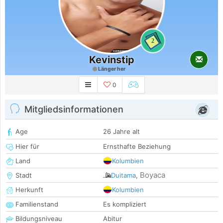
2
Kevinstip
Länger her
0
Mitgliedsinformationen
Age
26 Jahre alt
Hier für
Ernsthafte Beziehung
Land
Kolumbien
Boyaca
Stadt
Duitama
,
Herkunft
Kolumbien
Familienstand
Es kompliziert
Bildungsniveau
Abitur