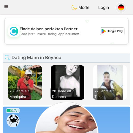
olombia
Citas
Toggle
Mode
Login
navigation
💖
Finde deinen perfekten Partner
💖
Lade jetzt unsere Dating-App herunter!
💕
💕
Dating Mann in Boyaca
28 Jahre alt
28 Jahre alt
27 Jahre alt
Moniquira
Duitama
Tunja
0.7/1