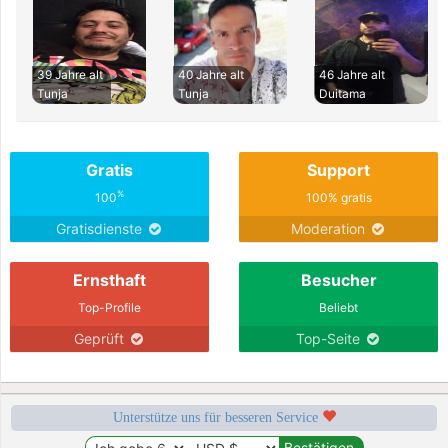
39 Jahre alt
40 Jahre alt
46 Jahre alt
Tunja
Tunja
Duitama
Gratis
Support
%
100
100% gratis
Gratisdienste
Moderation
Ernsthaft
Besucher
Top-Profile
Beliebt
Geprüft
Top-Seite
Unterstütze uns für besseren Service